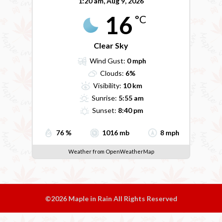
1:20 am,
Aug 9, 2026
16
°C
Clear Sky
Wind Gust:
0 mph
Clouds:
6%
Visibility:
10 km
Sunrise:
5:55 am
Sunset:
8:40 pm
76 %
1016 mb
8 mph
Weather from OpenWeatherMap
©2026 Maple in Rain All Rights Reserved