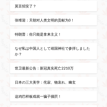
莫言招安了？
张维迎：天朝对人类文明的贡献为0！
特朗普：你只能是拿来主义！
なぜ私は中国人として靖国神社で参拝しました
か？
世卫最新公告：新冠真实死亡2210万
日本の三大美学：侘寂、物哀れ、幽玄
这鸡巴样板戏就一骗子骚屄！