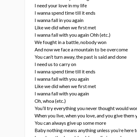
I need your love in my life
I wanna spend time till it ends
I wanna fall in you again
Like we did when we first met
I wanna fall with you again Ohh (etc.)
We fought in a battle, nobody won
And now we face a mountain to be overcome
You can’t turn away, the past is said and done
I need us to carry on
I wanna spend time till it ends
I wanna fall with you again
Like we did when we first met
I wanna fall with you again
Oh, whoa (etc.)
You’ll try everything you never thought would wo
When you live, when you love, and you give them y
You can always give up some more
Baby nothing means anything unless you’re here t