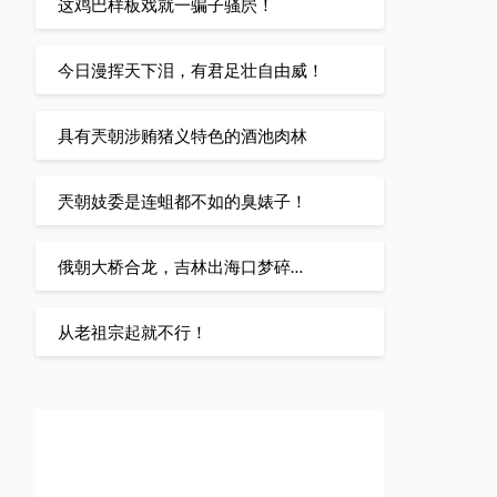
这鸡巴样板戏就一骗子骚屄！
今日漫挥天下泪，有君足壮自由威！
具有兲朝涉贿猪义特色的酒池肉林
兲朝妓委是连蛆都不如的臭婊子！
俄朝大桥合龙，吉林出海口梦碎…
从老祖宗起就不行！