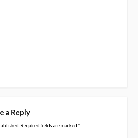
e a Reply
published.
Required fields are marked
*