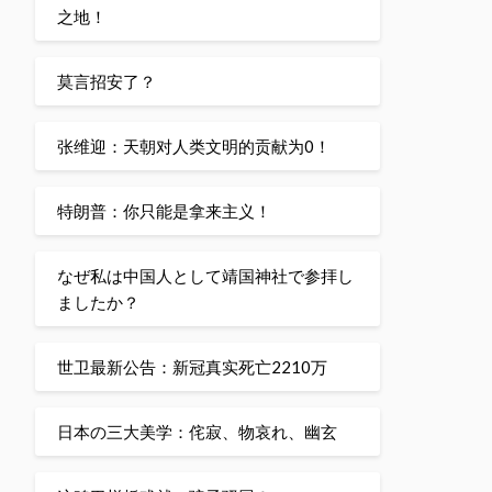
之地！
莫言招安了？
张维迎：天朝对人类文明的贡献为0！
特朗普：你只能是拿来主义！
なぜ私は中国人として靖国神社で参拝し
ましたか？
世卫最新公告：新冠真实死亡2210万
日本の三大美学：侘寂、物哀れ、幽玄