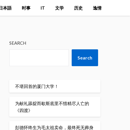
日本語
时事
IT
文学
历史
逸情
SEARCH
Search
不堪回首的厦门大学！
为献礼舔腚而歇斯底里不惜精尽人亡的
《四渡》
彭德怀终生为毛太祖卖命，最终死无葬身