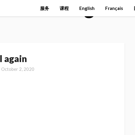
sh
>
Fall again
服务
课程
English
Français
l again
n
October 2, 2020