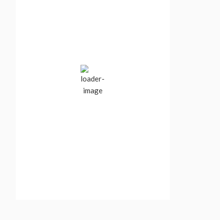
Vancouver, BC,
Canada
2:07 am,
Aug 9, 2026
16
°C
Clear Sky
Wind Gust:
0 mph
Clouds:
7%
Visibility:
10 km
Sunrise:
5:55 am
Sunset:
8:40 pm
75 %
1017 mb
8 mph
Weather from OpenWeatherMap