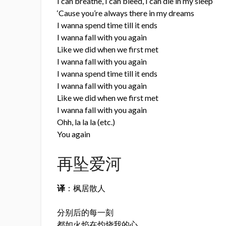
I can breathe, I can bleed, I can die in my sleep
‘Cause you’re always there in my dreams
I wanna spend time till it ends
I wanna fall with you again
Like we did when we first met
I wanna fall with you again
I wanna spend time till it ends
I wanna fall with you again
Like we did when we first met
I wanna fall with you again
Ohh, la la la (etc.)
You again
再坠爱河
译
：枫居散人
分别后的每一刻
都如火焰在灼烧我的心