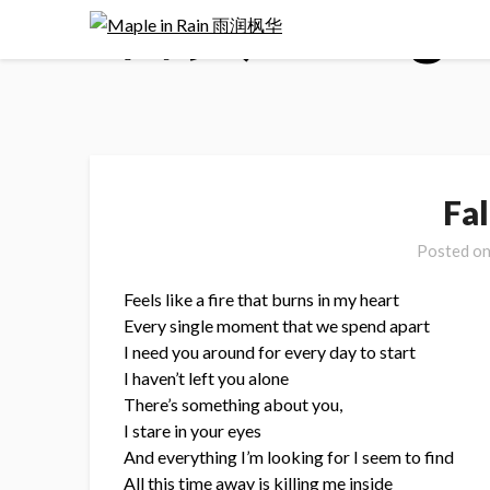
首页
>
Engli
Skip
to
content
Fal
Posted o
Feels like a fire that burns in my heart
Every single moment that we spend apart
I need you around for every day to start
I haven’t left you alone
There’s something about you,
I stare in your eyes
And everything I’m looking for I seem to find
All this time away is killing me inside