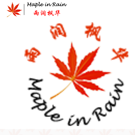
Skip
to
content
首页
>