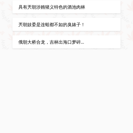
具有兲朝涉贿猪义特色的酒池肉林
兲朝妓委是连蛆都不如的臭婊子！
俄朝大桥合龙，吉林出海口梦碎…
从老祖宗起就不行！
Vancouver, BC, Canada
4:15 pm,
Aug 7, 2026
°C