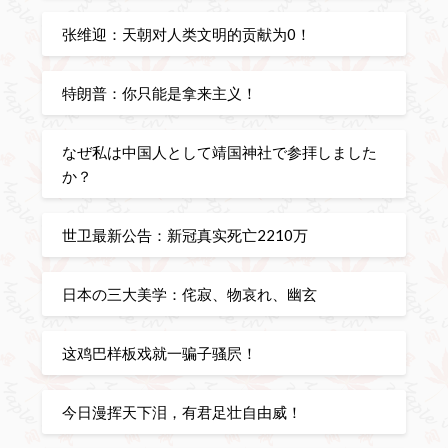
张维迎：天朝对人类文明的贡献为0！
特朗普：你只能是拿来主义！
なぜ私は中国人として靖国神社で参拝しました
か？
世卫最新公告：新冠真实死亡2210万
日本の三大美学：侘寂、物哀れ、幽玄
这鸡巴样板戏就一骗子骚屄！
今日漫挥天下泪，有君足壮自由威！