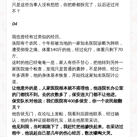
只是这些当事人没有想想，你把桥都拆完了，以后还过河
不？
04
我也曾经有过类似的经历。
洛阳有个农民，十年前被当地的一家知名医院诊断为肺癌，
遭受彻骨之痛。体重140斤的他，经过化疗，体重只剩下70
斤。
这时的他已经奄奄一息，家人有些不甘心，把他转到另外一
家医院做个检查，发现只是普通的囊肿，不是肺癌。经过一
年多调养，他的身体基本恢复，开始找这家知名医院讨公
道。
让他意外的是，人家医院根本就不搭理他，他连院长办公室
的门都找不到。去的次数多了，保安连大门都不让他进。
保安队长对他说：我们医院有400多保安，你一个农民能翻
天？
他告状无门，在论坛上发帖，我看到后跟他联系，经过确
认，他的各种证据都很扎实，就去他那里采访。
他见到我，当时就跪下了，我赶忙把他掺扶起来。在采访过
程中，他说起自己那几年的伤心经历，数次嚎啕大哭。