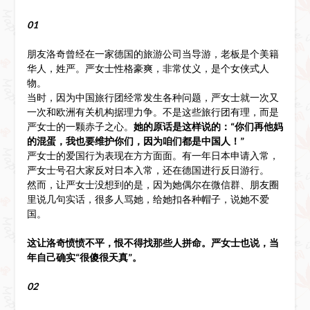
01
朋友洛奇曾经在一家德国的旅游公司当导游，老板是个美籍
华人，姓严。严女士性格豪爽，非常仗义，是个女侠式人
物。
当时，因为中国旅行团经常发生各种问题，严女士就一次又
一次和欧洲有关机构据理力争。不是这些旅行团有理，而是
严女士的一颗赤子之心。
她的原话是这样说的：“你们再他妈
的混蛋，我也要维护你们，因为咱们都是中国人！”
严女士的爱国行为表现在方方面面。有一年日本申请入常，
严女士号召大家反对日本入常，还在德国进行反日游行。
然而，让严女士没想到的是，因为她偶尔在微信群、朋友圈
里说几句实话，很多人骂她，给她扣各种帽子，说她不爱
国。
这让洛奇愤愤不平，恨不得找那些人拼命。严女士也说，当
年自己确实“很傻很天真”。
02