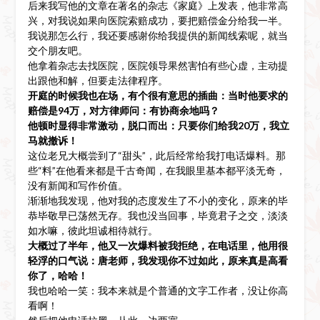
后来我写他的文章在著名的杂志《家庭》上发表，他非常高
兴，对我说如果向医院索赔成功，要把赔偿金分给我一半。
我说那怎么行，我还要感谢你给我提供的新闻线索呢，就当
交个朋友吧。
他拿着杂志去找医院，医院领导果然害怕有些心虚，主动提
出跟他和解，但要走法律程序。
开庭的时候我也在场，有个很有意思的插曲：当时他要求的
赔偿是94万，对方律师问：有协商余地吗？
他顿时显得非常激动，脱口而出：只要你们给我20万，我立
马就撤诉！
这位老兄大概尝到了“甜头”，此后经常给我打电话爆料。那
些“料”在他看来都是千古奇闻，在我眼里基本都平淡无奇，
没有新闻和写作价值。
渐渐地我发现，他对我的态度发生了不小的变化，原来的毕
恭毕敬早已荡然无存。我也没当回事，毕竟君子之交，淡淡
如水嘛，彼此坦诚相待就行。
大概过了半年，他又一次爆料被我拒绝，在电话里，他用很
轻浮的口气说：唐老师，我发现你不过如此，原来真是高看
你了，哈哈！
我也哈哈一笑：我本来就是个普通的文字工作者，没让你高
看啊！