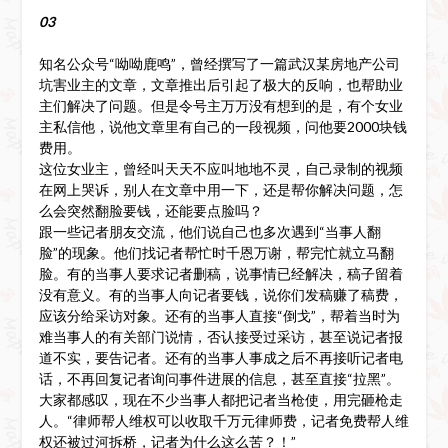
03
知名公众号“呦呦鹿鸣”，曾经撰写了一篇武汉某房地产公司
坑害业主的文章，文章推出后引起了极大的反响，也帮助业
主们解决了问题。但是令号主万万没有想到的是，有个女业
主私信他，说他文章里有自己的一段视频，问他要2000块钱
费用。
这位女业主，曾经叫天天不应叫地地不灵，自己录制的视频
在网上哭诉，别人在文章中用一下，还是帮你解决问题，怎
么会突然翻脸要钱，还能要点脸吗？
跟一些记者朋友交流，他们说自己也多次遇到“当事人翻
脸”的现象。他们找记者帮忙时千恩万谢，帮完忙就立马翻
脸。有的当事人要求记者删稿，说事情已经解决，稿子留着
没有意义。有的当事人向记者要钱，说你们发稿赚了稿费，
应该分给采访对象。还有的当事人直接“倒戈”，帮着当时为
难当事人的有关部门说情，否认接受过采访，甚至说记者报
道不实，要告记者。还有的当事人事成之后不再接听记者电
话，不再回复记者询问事件进展的信息，甚至直接“拉黑”。
大家都感叹，现在不少当事人都把记者当枪使，用完砸枪走
人。“律师帮人维权可以收取千万元律师费，记者免费帮人维
权还被过河拆桥，记者为什么这么苦？！”