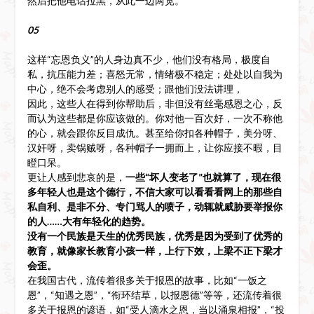
然后把他电话拉黑，从此一边两宽。
05
这样“忘恩负义”的人身边真不少，他们没有格局，极度自
私，抗压能力差；喜怒无常，情绪极不稳定；处处以自我为
中心，绝不会考虑别人的感受；跟他们没法讲理，
因此，这些人在得到你帮助后，非但没有丝毫感恩之心，反
而认为这些都是你应该做的。你对他一百次好，一次不称他
的心，就会跟你反目成仇。甚至给你扣各种帽子，美分呀、
汉奸呀，卖锅贼呀，各种帽子一拥而上，让你应接不暇，目
瞪口呆。
更让人感到悲哀的是，
一些“坏人变老了”也就算了，现在很
多年轻人也是这个德行，不信大家可以看看看网上的那些自
私自利、是非不分、专门骂人的喷子，动辄就威胁要举报你
的人……大有年轻化的趋势。
没有一个民族是天生的优秀民族，优秀是因为受到了优秀的
教育，就像家长教育小孩一样，上行下效，上梁不正下梁才
会歪。
在我国古代，流传着很多关于报恩的故事，比如“一饭之
恩”，“知遇之恩”，“衔环结草，以报恩德”等等，还流传着很
多关于报恩的谚语，如“受人滴水之恩，当以涌泉相报”，“投