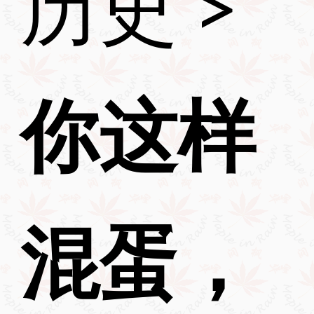
历史
>
你这样
混蛋，