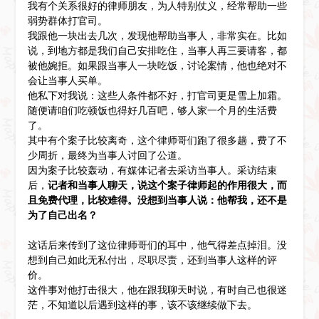
我有个关系很好的律师朋友，为人特别仗义，经常帮助一些
弱势群体打官司。
我跟他一块出去几次，发现他帮助当事人，非常实在。比如
说，到地方都是我们自己安排吃住，当事人再三要请客，都
被他婉拒。如果跟当事人一块吃饭，讨论案情，他也绝对不
会让当事人买单。
他私下对我说：这些人条件都不好，打官司更是雪上加霜。
随便请咱们吃顿饭也得好几百吧，够人家一个月的生活费
了。
其中有个案子比较离奇，这个律师哥们跑了很多趟，费了不
少周折，最终为当事人讨回了公道。
因为案子比较轰动，有媒体记者去采访当事人。采访结束
后，
记者和当事人聊天，说这个案子律师起的作用很大，而
且免费代理，比较难得。没想到当事人说：他帮我，还不是
为了自己出名？
这话后来传到了这位律师哥们的耳中，他气得差点掉泪。没
想到自己如此无私付出，尽职尽责，还到当事人这样的评
价。
这件事对他打击很大，他在跟我聊天时说，有时自己也很迷
茫，不知道以后遇到这样的事，该不该继续做下去。