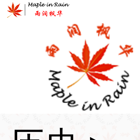
Skip
to
content
首页
>