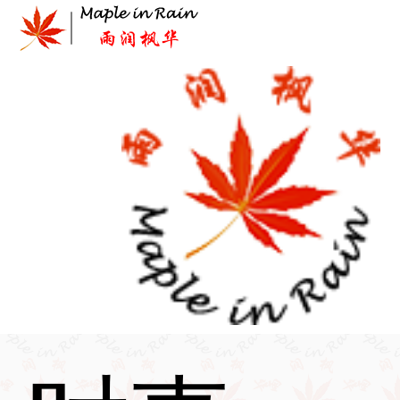
Skip
to
content
首页
>