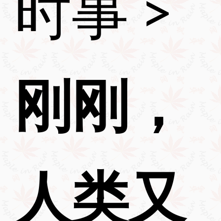
时事
>
刚刚，
人类又