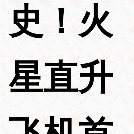
史！火
星直升
飞机首