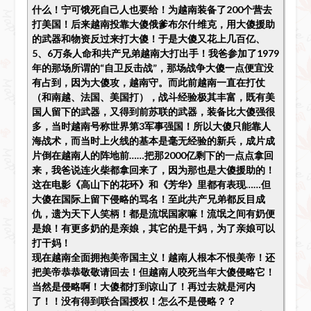
什么！宁可饿死自己人也要给！为越南装备了200个营去
打美国！后来越南投靠大傻俄爹布尔什维克，用大傻援助
的武器和物资反过来打大傻！于是大傻又花上几百亿、
5、6万条人命和共产兄弟越南大打出手！我爸参加了1979
年的那场所谓的“自卫反击战”，那场战争大傻一点便宜没
有占到，因为大傻攻，越南守。而此前越南一直在打仗
（和南越、法国、美国打），战斗经验极其丰富，既有美
国人留下的武器，又得到前苏联的武器，装备比大傻强很
多，当时越南号称世界第3军事强国！所以大傻只能靠人
海战术，而当时上火线的基本是毫无经验的新兵，成片成
片倒在越南人的阵地前……把那2000亿剩下的一点点拿回
来，我爸说连火柴都拿回来了，因为那也是大傻援助的！
这在电影《高山下的花环》和《芳华》里都有表现……但
大傻在国际上留下侵略的骂名！至此共产兄弟都反目成
仇，遗为天下人笑柄！都是流氓国家嘛！流氓之间有奶便
是娘！有更多奶的是亲娘，其它的是干妈，为了亲娘可以
打干妈！
现在越南全面拥抱美帝国主义！越南人根本不恨美帝！还
把美帝恭恭敬敬请回去！但越南人咬死当年大傻侵略它！
当然是侵略啊！大傻都打到谅山了！再过去就是河内
了！！没有得到联合国授权！怎么不是侵略？？