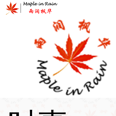
Skip
to
content
首页
>