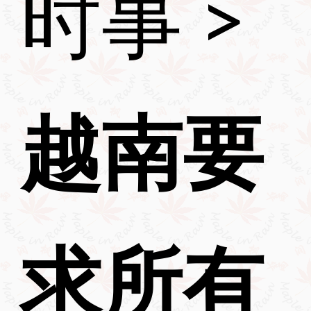
时事
>
越南要
求所有