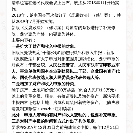
清单也需在选民代表会议上公布。该法从2013年1月开始实
施。
2018年，越南国会再次修订了《反腐败法》（修订案），并
从2019年7月开始实施。
新版《反腐败法》（修订案）对原有的条款进行了补充修
改，要求更为严格，内容更为具体。
主要内容有：
一是扩大了财产和收入申报的对象。
旧版只笼统规定“干部公职”需进行财产和收入申报，新版
《反腐败法》扩大了申报对象范围并加以细化，要求申报的
对象有：
干部公职、人民公安警官、人民军队军官即职业军
人、事业单位和国有企业副处级以上干部、企业国有资产代
表、国会代表候选人和人民委员会代表候选人等。
二是增加了财产和收入申报的种类。
除了房产、土地和价值5000万越盾（约合人民币1.5万元）
以上的贵重金属、现金、有价证券以及海外资产，新法要求
申报内容还包括土地、房屋和建筑附着物等资产。（防失联
请复制加微信：xnxzhe 注明读者）
此外，申报人若年内有财产和收入变动的，也要补充申报。
三是对财产申报的时间和方式作出了具体规定
。
要求在2019年12月31日之前完成首次申报，每年12月31日