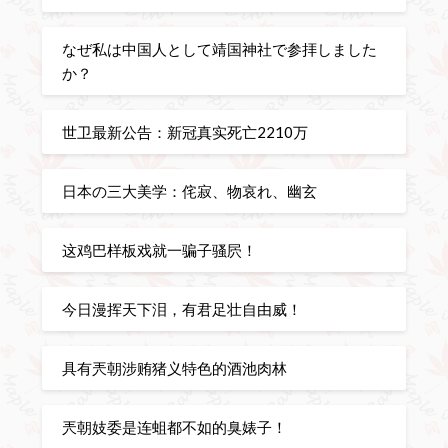
なぜ私は中国人として靖国神社で参拝しました
か？
世卫最新公告：新冠真实死亡2210万
日本の三大美学：侘寂、物哀れ、幽玄
这鸡巴样板戏就一骗子骚屄！
今日漫挥天下泪，有君足壮自由威！
具有兲朝涉贿猪义特色的酒池肉林
兲朝妓委是连蛆都不如的臭婊子！