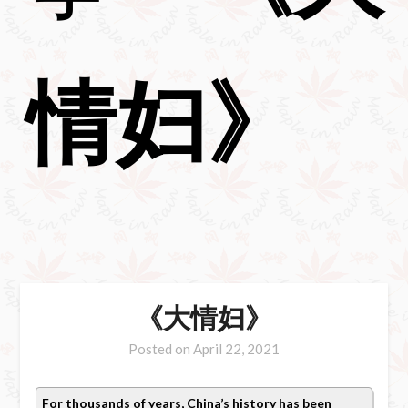
情妇》
《大情妇》
Posted on
April 22, 2021
For thousands of years, China’s history has been