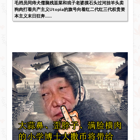
毛裆员同痔犬儒脑残韮菜和戏子老婆摸石头过河挂羊头卖
狗肉打着共产主义Utopia的旗号向着红二代红三代权贵资
本主义末日狂奔……