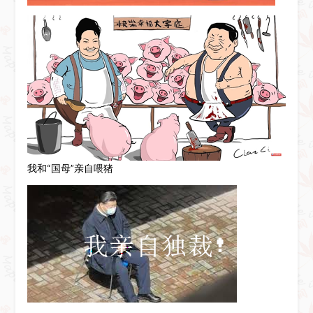
我和“国母”亲自喂猪