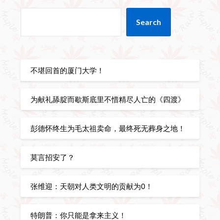
Search
不堪回首的厦门大学！
为献礼舔腚而歇斯底里不惜精尽人亡的《四渡》
彭德怀终生为毛太祖卖命，最终死无葬身之地！
莫言招安了？
张维迎：天朝对人类文明的贡献为0！
特朗普：你只能是拿来主义！