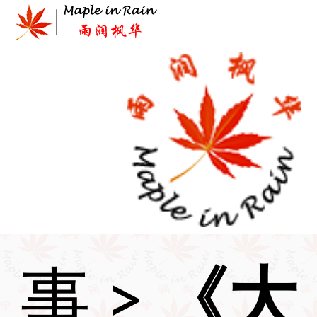
Skip
to
content
首页
>
时
事
>
《大