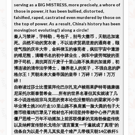
serving as a BIG MISTRESS, more precisely, a whore of
those in power, it has been bullied, distorted,
falsified, raped, castrated even murdered by those on
the top of power. As a result, China’s history has been
moving(not evoluting!) along a circle!
秦人习禁评，字特勒，号包子，别号大撒币，天朝总加速
死。岿然不动的宽衣者，不以追求贸易逆差的通商者，颐
使气指的庆丰大帝，金科律玉的修宪者，疯狂宇宙中遨游
的维尼熊，满嘴书名的初中肄业生，倒车中疲劳驾驶的歪
脖子司机，肩抗两百斤麦子十里山路不换肩的加速师，初
博连读的清华法学博士， 瞻养老人的笑子，不强自息的萨
格尔王！兲朝未来大秦帝国的皇帝！万碎！万碎！万万
碎！
自称读过莎士比雪菜拜伦巴尔扎克卢梭雨果萨特哥德康德
尼采托尔斯泰普希金……所有的世界名著但其实就读了几
本小说连他祖宗马克思的资本论也没整明白的梁家河小学
毕业博士挑200斤走10 里山路不换肩溅一脸大粪的包子大
撒币咬着鸡巴犟见了棺材也不掉泪坚持帝都中心停尸房里
僵尸思维一万年不动摇加上前苏联俄爹的克格勃偷盗传统
以及纳粹宣传部长戈培尔“谎言重复一千遍就成了真理”的
信条自为以是个男儿其实是个难产儿带领天朝14亿铁杆5