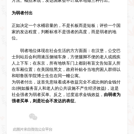
方法。概括来说，发达国家会不计成本地做三种付出。
为弱者付出
正如决定一个水桶容量的，不是长板而是短板；评价一个国
家的发达程度，判断标准不是强者的高度，而是弱者的地
位。
弱者地位体现在社会生活的方方面面：在汉堡，公交巴
士到站后会利用液压侧倾车身，方便腿脚不便的老人或残疾
人上下车；在东京，所有地铁车门上都刻有盲文告知盲人所
在车厢位置；在美国纽黑文，政府补贴令当地穷困人群得以
和耶鲁医学院博士生住在同一幢公寓。
为弱者付出，这首先意味着成本收益完全不成比例的金钱付
出(例如服务盲人和老人的公共设施不产生经济效益)，这是
社会强者为弱者买单。反之，过度追求金钱效益，
由弱者为
强者买单，则是社会不发达的表征
。