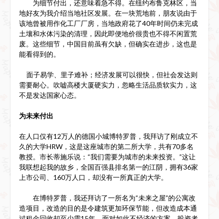
为细节付出，还意味着急不得。在纽约布鲁克林区，当
地好友为我介绍当地社区发展。在一块荒地前，朋友说由于
该地曾被用作化工厂厂房，当地政府花了40年时间仍未完成
土壤和水体污染的清理，因此即便地价很贵也不得不闲置荒
废。这些细节，中国目前虽有欠缺，但确实在进步，这也是
能看得到的。
面子易学、里子难补；经济发展可以很快，但社会发达则
需要耐心。吹嘘高楼大厦硬实力，忽略生活品质软实力，这
不是发达国家心态。
为未来付出
在人口仅有12万人的德国小城博特罗普，我拜访了刚成立不
久的大学HRW，这是这座城市的第二所大学，共有70多名
教授。市长蒂施乐说：“我们需要为城市的未来投资。”这让
我联想起我的故乡，全国百强县排名第一的江阴，拥有36家
上市公司、160万人口，却没有一所真正的大学。
在博特罗普，我还拜访了一所名为“未来之屋”的公寓改
造项目，改造的目的是令建筑更加环保节能，但改造成本通
过租金回收却至少需15年。面对如此不经济的方案，投资者