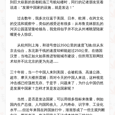
到巨大崭新的首都机场三号航站楼时，同行的记者朋友笑着
说道：“发展中国家的设施，就是发达！”
过去数年，我多次往返于美国、日本、欧洲，在跨文化
的交流和观察中，类似的感受还有很多：从布鲁克林脏乱的
河滨公园遥望曼哈顿岛，我觉得似乎并不比从外滩眺望陆家
嘴更令人惊叹。
从杭州到上海，和谐号曾以350公里的速度飞驰;但从东
京去仙台，东北新干线的速度却鲜能超过250公里。在德国
汉堡，当地正如火如荼推进智能城市建设，但所用互联网技
术却并不比北京的更为先进……
三十年前，当一个中国人来到美国，会被机场、高速公路、
超市、摩天大楼所震撼；而对今天的中国人来说，这种视觉
冲击感已经荡然无存。于是乎，问题来了，为什么中国仍然
是发展中国家？怎样才算是发达国家呢？
当然，是否是发达国家，可以用很多指标来衡量，例如
国内生产总值、人均国民收入、人均寿命、识字率、工业化
水平……但近年来我在跨国旅行中，渐渐形成了一些主观判断