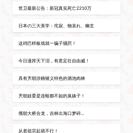
世卫最新公告：新冠真实死亡2210万
日本の三大美学：侘寂、物哀れ、幽玄
这鸡巴样板戏就一骗子骚屄！
今日漫挥天下泪，有君足壮自由威！
具有兲朝涉贿猪义特色的酒池肉林
兲朝妓委是连蛆都不如的臭婊子！
俄朝大桥合龙，吉林出海口梦碎…
从老祖宗起就不行！