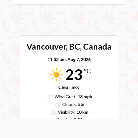
Vancouver, BC, Canada
11:33 am,
Aug 7, 2026
23
°C
Clear Sky
Wind Gust:
13 mph
Clouds:
5%
Visibility:
10 km
Sunrise:
5:52 am
Sunset:
8:43 pm