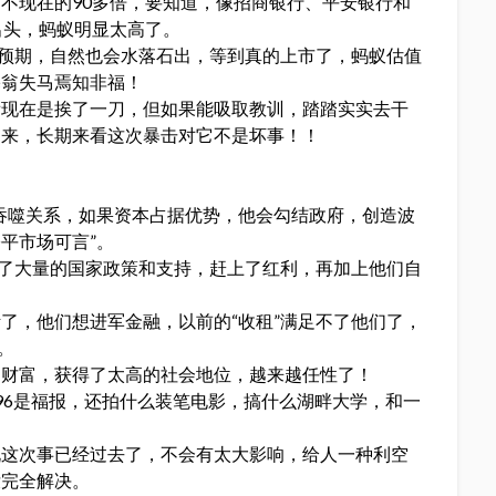
不现在的90多倍，要知道，像招商银行、平安银行和
出头，蚂蚁明显太高了。
的预期，自然也会水落石出，等到真的上市了，蚂蚁估值
塞翁失马焉知非福！
看现在是挨了一刀，但如果能吸取教训，踏踏实实去干
起来，长期来看这次暴击对它不是坏事！！
吞噬关系，如果资本占据优势，他会勾结政府，创造波
平市场可言”。
耗了大量的国家政策和支持，赶上了红利，再加上他们自
了，他们想进军金融，以前的“收租”满足不了他们了，
。
的财富，获得了太高的社会地位，越来越任性了！
96是福报，还拍什么装笔电影，搞什么湖畔大学，和一
。
说这次事已经过去了，不会有太大影响，给人一种利空
没完全解决。