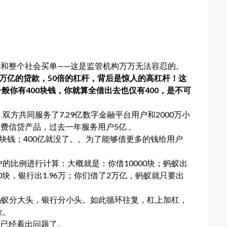
和整个社会买单——这是监管机构万万无法容忍的。
2万亿的贷款，50倍的杠杆，背后是惊人的高杠杆！这
般你有400块钱，你就算全借出去也仅有400，是不可
双方共同服务了7.29亿数字金融平台用户和2000万小
费信贷产品，过去一年服务用户5亿 。
80块钱；400亿就没了。。为了能够借更多的钱给用户
户的比例进行计算：大概就是：你借10000块；蚂蚁出
00块，银行出1.96万；你们借了2万亿，蚂蚁就只要出
蚂蚁分大头，银行分小头。如此循环往复，杠上加杠，
款。
该已经看出问题了。