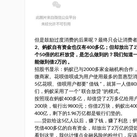
但是鼓励过度消费的后果呢？最终只会让消费者
2、蚂蚁自有资金也仅有400多亿；但却放出了
个50倍的杠杆放贷，是怎么做到的？我们知道一
能做到借2万的 。
招股书显示：蚂蚁已与2000多家金融机构合作，
微商家。花呗借呗成为用户使用最多的普惠型消
5亿花呗、借呗用户都要“ 借钱 ”，就算一人借
们，蚂蚁采用了一个“ 联合放贷 ”的模式。
按照现在蚂蚁400多亿，却借贷了2万多亿给用
200块，银行出9800元；你借2万块，蚂蚁出4
400亿，剩下的1.96万亿都是银行们垫的。
……贷款给这5亿人以后，赚了钱，赚了利息；
凭借400多亿的自有资金，却放出了2万亿的贷
看到这里，我估计懂点金融风险的粉丝们，应