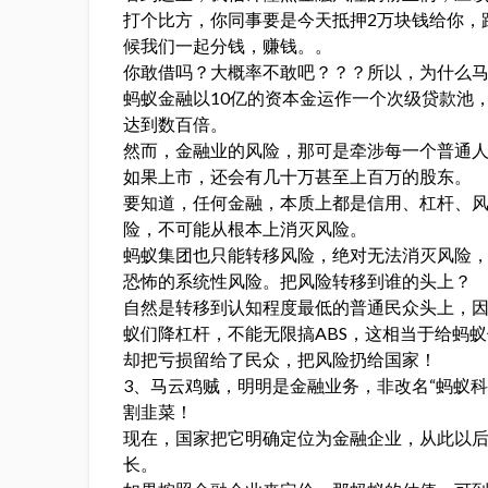
打个比方，你同事要是今天抵押2万块钱给你，跟
候我们一起分钱，赚钱。。
你敢借吗？大概率不敢吧？？？所以，为什么
蚂蚁金融以10亿的资本金运作一个次级贷款池
达到数百倍。
然而，金融业的风险，那可是牵涉每一个普通人
如果上市，还会有几十万甚至上百万的股东。
要知道，任何金融，本质上都是信用、杠杆、
险，不可能从根本上消灭风险。
蚂蚁集团也只能转移风险，绝对无法消灭风险
恐怖的系统性风险。把风险转移到谁的头上？
自然是转移到认知程度最低的普通民众头上，
蚁们降杠杆，不能无限搞ABS，这相当于给蚂
却把亏损留给了民众，把风险扔给国家！
3、马云鸡贼，明明是金融业务，非改名“蚂蚁科
割韭菜！
现在，国家把它明确定位为金融企业，从此以
长。