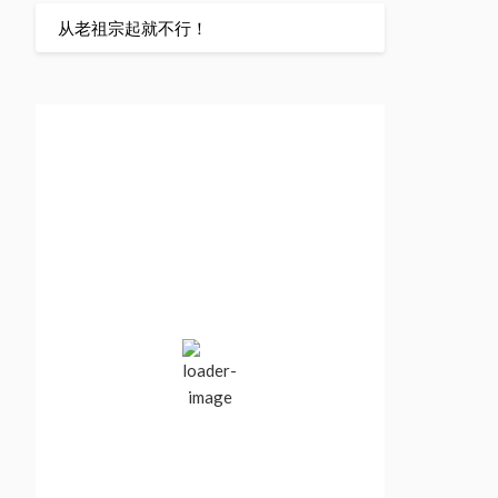
从老祖宗起就不行！
Vancouver, BC,
Canada
10:44 pm,
Aug 5, 2026
19
°C
Clear Sky
Wind Gust:
3 mph
Clouds:
0%
Visibility:
10 km