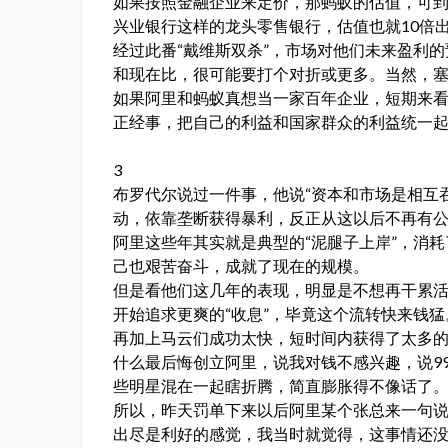
如果按照金融企业来定价，那蚂蚁的估值，可到
兴业银行这样的龙头零售银行，估值也就10倍
经过此番“戴维斯双杀”，市场对他们未来盈利
和现在比，很可能要打个对折或更多。当然，
如果阿里和蚂蚁真想当一家百年企业，短期来
正经事，把自己的利益和国家群众的利益统一
3
布罗代尔说过一件事，他说“资本和市场是相互
动，依靠垄断获得暴利，反正从这以后不再有公
阿里这些年其实就是典型的“泥腿子上岸”，消
己也艰苦奋斗，成就了现在的规模。
但是看他们这几年的表现，明显是不想再干累活
开始追求更爽的“收息”，毕竟这个流转快来钱猛
再加上马云们成功太快，短时间内获得了太多
什么最后悔创立阿里，说我对钱不感兴趣，说9
些明星混在一起瞎折腾，简直膨胀得不像话了
所以，昨天罚单下来以后阿里某个张总来一句
出尽是利好的感觉，我当时就觉得，这事情还