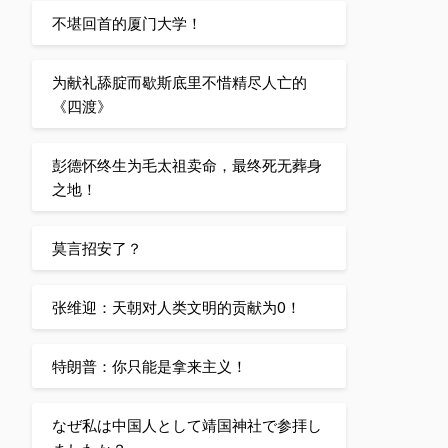
不堪回首的厦门大学！
为献礼舔腚而歇斯底里不惜精尽人亡的
《四渡》
彭德怀终生为毛太祖卖命，最终死无葬身
之地！
莫言招安了？
张维迎：天朝对人类文明的贡献为0！
特朗普：你只能是拿来主义！
なぜ私は中国人として靖国神社で参拝し