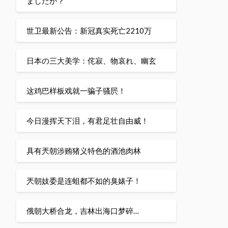
ましたか？
世卫最新公告：新冠真实死亡2210万
日本の三大美学：侘寂、物哀れ、幽玄
这鸡巴样板戏就一骗子骚屄！
今日漫挥天下泪，有君足壮自由威！
具有兲朝涉贿猪义特色的酒池肉林
兲朝妓委是连蛆都不如的臭婊子！
俄朝大桥合龙，吉林出海口梦碎…