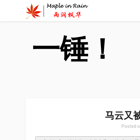
首页
>
Skip
to
content
一锤！
马云又
Posted 