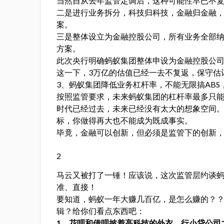
当然自从去年监管定调后，这种可能性早已不
二是进行业务拆分，科技归科技，金融归金融
案。
三是整体设立为金融控股公司，所有业务全部
方案。
此次央行明确蚂蚁集团整体申设为金融控股公
这一下，3万亿的估值已经一去不复返，保守估
3、蚂蚁集团降低业务杠杆率，不能无限搞ABS，
按照监管要求，未来蚂蚁集团的杠杆率最多只能
时代已经过去，未来已经没有太大的想象空间
标，你做得再大也不能成为既成事实。
毕竟，金融可以创新，但必须是监管下的创新
2
马云又被打了一锤！应该说，这次监管层约谈
准、直接！
要知道，蚂蚁一年大赚几百亿，是怎么赚的？
辑？给你们看点东西吧：
1、花呗和借呗披着高科技的外衣，行小贷公司