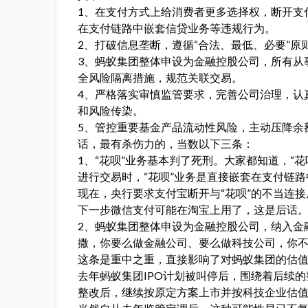
1、在支付方式上给消费者更多选择权，断开支付
在支付链路中嵌套信贷业务等违规行为。
2、打破信息垄断，遵循“合法、最低、必要”
3、蚂蚁集团整体申设为金融控股公司，所有从
全风险隔离措施，规范关联交易。
4、严格落实审慎监管要求，完善公司治理，认
和风险传染。
5、管控重要基金产品流动性风险，主动压降余
话，最有杀伤力的，当数以下三条：
1、“花呗”业务基本判了死刑。大家都知道，“
进行交易时，“花呗”业务是直接嵌套在支付链路
现在，央行要求支付宝断开与“花呗”的不当连接
下一步微信支付可能在淘宝上用了，这是后话
2、蚂蚁集团整体申设为金融控股公司，纳入金
撒，你要么做金融公司、要么做科技公司，你
这条是重中之重，直接影响了对蚂蚁集团的估
去年蚂蚁集团IPO计划被叫停后，围绕着后续
整改后，继续按原定方案上市并按科技企业估