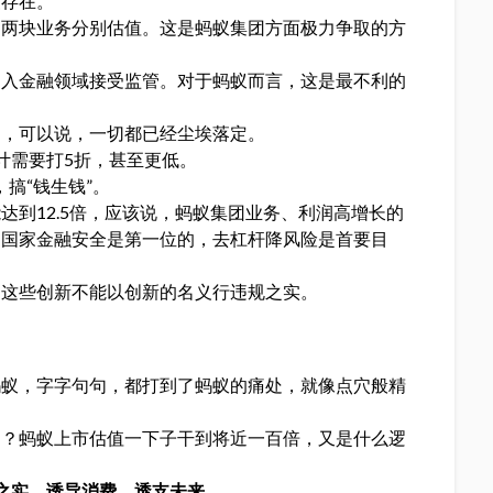
复存在。
，两块业务分别估值。这是蚂蚁集团方面极力争取的方
纳入金融领域接受监管。对于蚂蚁而言，这是最不利的
司，可以说，一切都已经尘埃落定。
计需要打5折，甚至更低。
搞“钱生钱”。
达到12.5倍，应该说，蚂蚁集团业务、利润高增长的
。国家金融安全是第一位的，去杠杆降风险是首要目
，这些创新不能以创新的名义行违规之实。
蚂蚁，字字句句，都打到了蚂蚁的痛处，就像点穴般精
？？蚂蚁上市估值一下子干到将近一百倍，又是什么逻
之实，诱导消费，透支未来。