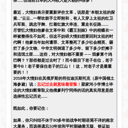
弹……但现在日本的人均收入是兲朝的4倍多！
最近，大情妇表示要重新评价文革，说那是“本朝太祖的探
索…”云云…一帮吹鼓手立即附和，有人又穿上太祖的红卫
兵军装、跳忠字舞、扛着红旗大串连、重走长征路…….
尽管忆大情妇他爹在文革中和《霸王别姬》中的程蝶衣一
样被整得生不如死，但这不妨碍大情妇想要回到太祖的时
代啊！他爹当年如何遭罪、文革整死了多少社会精英、砸
烂了多少文物、中华文明倒退了多少年、留下多少烂摊子
和流氓土匪……这些，对大情妇都不重要 —— 我爹算个鸡
巴啊？？那些都是过去时了！而今眼目下老子在位，老子
要牛B！老子要保住老子的江山！！这，对老子才是最重
要的！！
2018年大情妇在其俄罗斯的符拉迪沃斯托克（原中国领土
海参崴）说：
忘记过去就意味着背叛！
梁家河小学博士毕
业的大情妇断章取义他俄爹列宁同痔的话的真实用意是想
选择性忘记历史……
既如此，你要记住：
如果，你只纠结不休于80多年前战争时期语焉不详的南京
大屠杀，而选择遗忘50年前和平时期确凿无疑、铁证如