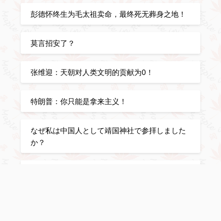
彭德怀终生为毛太祖卖命，最终死无葬身之地！
莫言招安了？
张维迎：天朝对人类文明的贡献为0！
特朗普：你只能是拿来主义！
なぜ私は中国人として靖国神社で参拝しました
か？
世卫最新公告：新冠真实死亡2210万
日本の三大美学：侘寂、物哀れ、幽玄