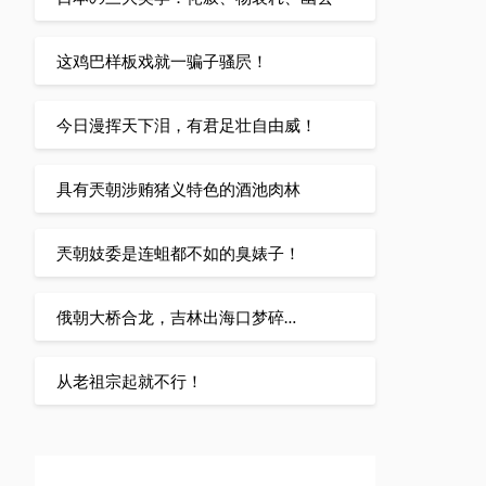
这鸡巴样板戏就一骗子骚屄！
今日漫挥天下泪，有君足壮自由威！
具有兲朝涉贿猪义特色的酒池肉林
兲朝妓委是连蛆都不如的臭婊子！
俄朝大桥合龙，吉林出海口梦碎…
从老祖宗起就不行！