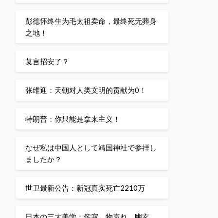
彭德怀终生为毛太祖卖命，最终死无葬身
之地！
莫言招安了？
张维迎：天朝对人类文明的贡献为0！
特朗普：你只能是拿来主义！
なぜ私は中国人として靖国神社で参拝し
ましたか？
世卫最新公告：新冠真实死亡2210万
日本の三大美学：侘寂、物哀れ、幽玄