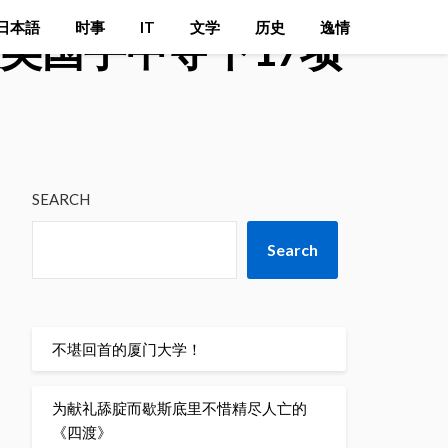
日本語
时事
IT
文学
历史
逸情
美国手中夺下17项
SEARCH
Search
不堪回首的厦门大学！
为献礼舔腚而歇斯底里不惜精尽人亡的
《四渡》