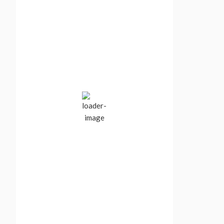
Vancouver, BC,
Canada
4:07 am,
Aug 6, 2026
15
°C
Clear Sky
Wind Gust:
0 mph
Clouds:
0%
Visibility:
10 km
Sunrise:
5:51 am
Sunset:
8:45 pm
83 %
1013 mb
5 mph
Weather from OpenWeatherMap