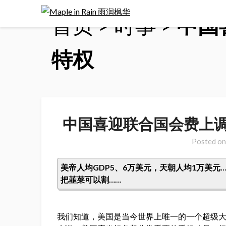
Skip
首页
>
时事
>
中国
to
content
特权
中国喜迎联合国会费上调
Posted o
美帝人均GDP5、6万美元，天朝人均1万美
把韮菜可以割……
我们知道，美国是当今世界上唯一的一个超级