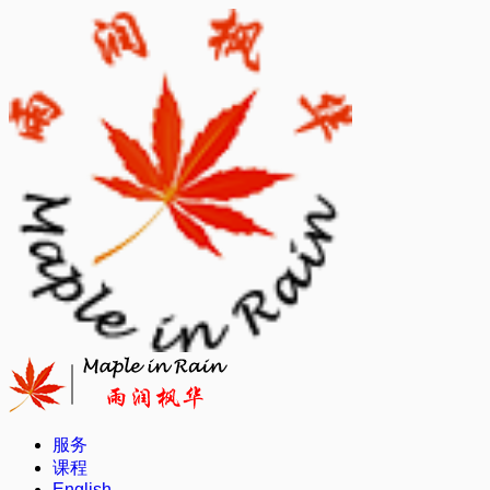
Skip
to
content
服务
课程
English