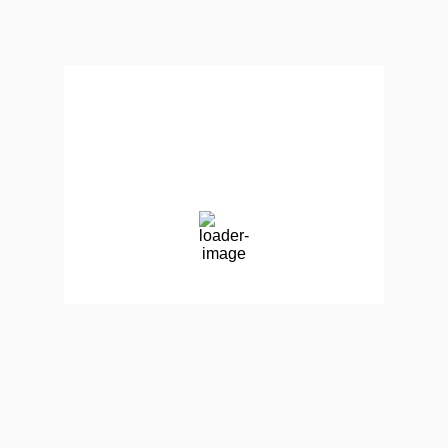
Vancouver, BC, Canada
11:43 am,
Aug 6, 2026
24
°C
clear sky
63 %
1015 mb
4 mph
Wind Gust:
12 mph
Clouds:
0%
Visibility:
10 km
Sunrise:
5:51 am
Sunset:
8:45 pm
Weather from OpenWeatherMap