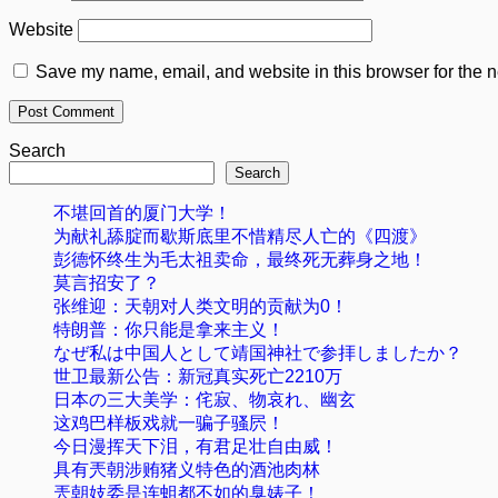
Website
Save my name, email, and website in this browser for the n
Search
Search
不堪回首的厦门大学！
为献礼舔腚而歇斯底里不惜精尽人亡的《四渡》
彭德怀终生为毛太祖卖命，最终死无葬身之地！
莫言招安了？
张维迎：天朝对人类文明的贡献为0！
特朗普：你只能是拿来主义！
なぜ私は中国人として靖国神社で参拝しましたか？
世卫最新公告：新冠真实死亡2210万
日本の三大美学：侘寂、物哀れ、幽玄
这鸡巴样板戏就一骗子骚屄！
今日漫挥天下泪，有君足壮自由威！
具有兲朝涉贿猪义特色的酒池肉林
兲朝妓委是连蛆都不如的臭婊子！