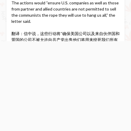
The actions would “ensure U.S. companies as well as those
from partner and allied countries are not permitted to sell
the communists the rope they will use to hang us all,” the
letter said.
翻译：信中说，这些行动将“确保美国公司以及来自伙伴国和
盟国的公司不被允许向共产党出售他们将用来绞死我们所有
人的绳索”。
对此，美国商务部的一位代表在确认收到这封信后指出，该
机构“
正在不断审查情况，以确定是否有必要采取进一步行
动
”。
一旦美国商务部通过或发布正式规定，所有中国境内的
先进
芯片设计和制造企业
购买、使用含一定比例美国技术的
软
件、芯片、设备
等都将被出口许可证管制，类似华为的事件
将
大规模重现
。
从“点打击”到“面打击”
尽管在此之前，美国商务部“实体清单”已经按点打击了
华