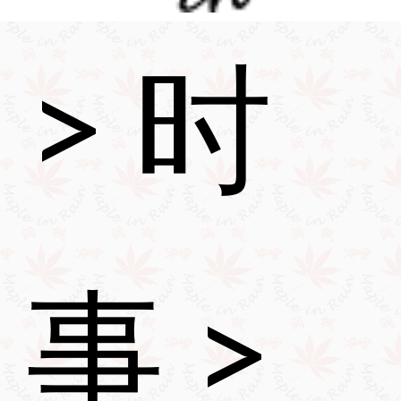
>
时
事
>