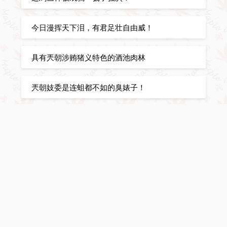
今日漫挥天下泪，有君足壮自由威！
具有兲朝涉贿猪义特色的酒池肉林
兲朝妓委是连蛆都不如的臭婊子！
俄朝大桥合龙，吉林出海口梦碎…
从老祖宗起就不行！