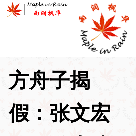
Skip
to
content
首页
>
时事
>
方舟子揭
假：张文宏