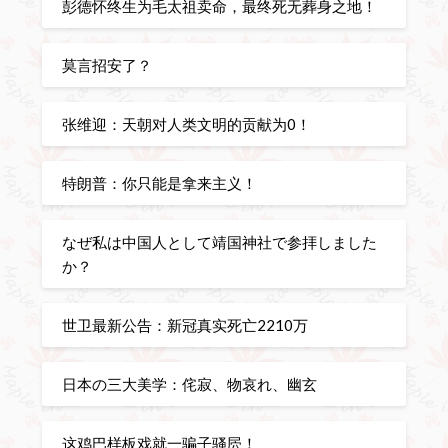
彭德怀终生为毛太祖卖命，最终死无葬身之地！
莫言招安了？
张维迎：天朝对人类文明的贡献为0！
特朗普：你只能是拿来主义！
なぜ私は中国人として靖国神社で参拝しました
か？
世卫最新公告：新冠真实死亡2210万
日本の三大美学：侘寂、物哀れ、幽玄
这鸡巴样板戏就一骗子骚屄！