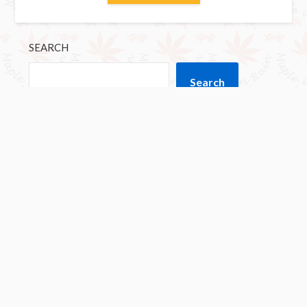
SEARCH
Search
不堪回首的厦门大学！
为献礼舔腚而歇斯底里不惜精尽人亡的《四渡》
彭德怀终生为毛太祖卖命，最终死无葬身之地！
莫言招安了？