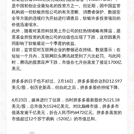
是中国初创企业最知名的投资方之一。但近期，因中国监管
机构就一些软银所投公司的有关垄断、消费者保护、数据安
全等方面的违规行为开始进行调查后，软银许多投资项目的
价值迅速缩水。
此外，随着对某些科技类上市公司的狂热情绪略有降温，愿
景基金所投资的其他公司的估值也出现了下跌，这些因素共
同影响了软银最近一个季度的收益。
目前，监管层对互联网企业的整顿还在持续。数据显示：在
短短一个月内，互联网巨头腾讯就受到了六次处罚。与此同
时，腾讯的股票应声下跌，市值在七月份蒸发了接近1700亿
美元。
拼多多的日子也不好过。2月16日，拼多多股价达到212.597
美元/股，创历史新高，但自此之后，拼多多股价持续下降。
6月23日，媒体进行了估算，当时拼多多最新股价为121.18
美元/股，总市值为1524亿美元。对比巅峰市值，拼多多市
值蒸发逾千亿美元，折合人民币约6472亿元。拼多多蒸发的
市值超过12个苏宁易购（520亿）的市值总和。