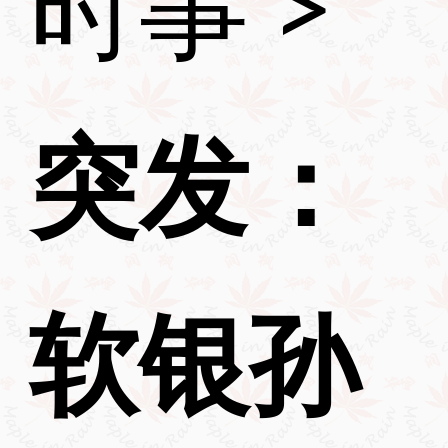
时事
>
突发：
软银孙