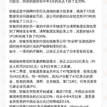
罚款后，阿里的股价自今年2月的高点下跌了近30%。
软银还是中国网约车巨头滴滴的最大投资者，滴滴于7月因
数据安全问题被处罚后，该公司的股价比在纽交所IPO时的
价格低了三分之一。
软银所投资的另一家的中国卡车物流平台满帮集团近期也受
到了网络安全审查。满帮集团近期赴美上市，其股价较6月
IPO时价格下跌了约30%。
此外，软银所投资的中国在线教育公司“作业帮”近期也因中
国对校外培训行业的严格限制受到打击。
如今，一系列的不顺利，让孙正义失去了日本首富的宝座。
根据福布斯实时富豪榜数据显示，孙正义以312亿美元（约
合人民币2023亿元）位列日本第二大富豪。
今年二季度，软银愿景基金共作出了47笔新投资，投资总额
为142亿美元。同一时间内，其向LP分配了67亿美元的资
金，投资的滴滴、满帮、京东物流、掌门1对1、叮咚买菜等
七家企业完成IPO。
同期，软银在华投资开始减速：截至7月底，中国企业在软
银现有投资组合的占比达23%；但从今年4月以来，愿景基
金所投资的中国企业占比已经降低到11%。
软银运营着1000亿美元规模的愿景基金（Vision Fund），