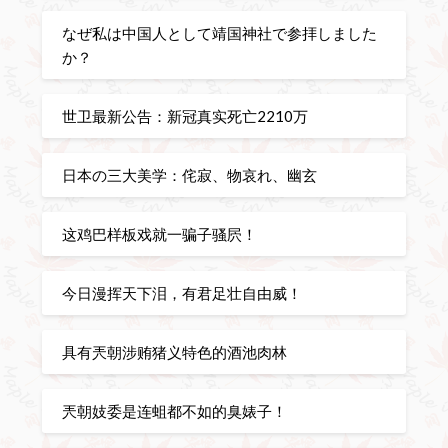
なぜ私は中国人として靖国神社で参拝しました
か？
世卫最新公告：新冠真实死亡2210万
日本の三大美学：侘寂、物哀れ、幽玄
这鸡巴样板戏就一骗子骚屄！
今日漫挥天下泪，有君足壮自由威！
具有兲朝涉贿猪义特色的酒池肉林
兲朝妓委是连蛆都不如的臭婊子！