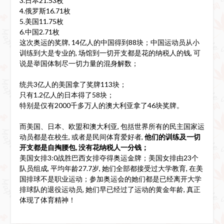
3.日本21.53枚
4.俄罗斯16.71枚
5.美国11.75枚
6.中国2.71枚
这次奥运的奖牌, 14亿人的中国得到88块；中国运动员从小
训练到大是专业的, 场馆到一切开支都是花的纳税人的钱, 可
说是举国体制尽一切力量的混身解数；
统共3亿人的美国拿了奖牌113块；
只有1.2亿人的日本得了58块；
特别是仅有2000千多万人的澳大利亚拿了46块奖牌。
而美国、日本、欧盟和澳大利亚, 包括世界所有的民主国家运
动员都是在校生, 或者是民间体育爱好者,
他们的训练及一切
开支都是自掏腰包, 没有花纳税人一分钱；
美国女排3:0战胜巴西女排夺得奥运金牌；美国女排由23个
队员组成, 平均年龄27.7岁, 她们全部都接受过大学教育, 在美
国排球不是职业运动；参加奥运会的她们都是已经离开大学
排球队的退役运动员, 她们早已经过了运动的黄金年龄, 真正
体现了体育精神！