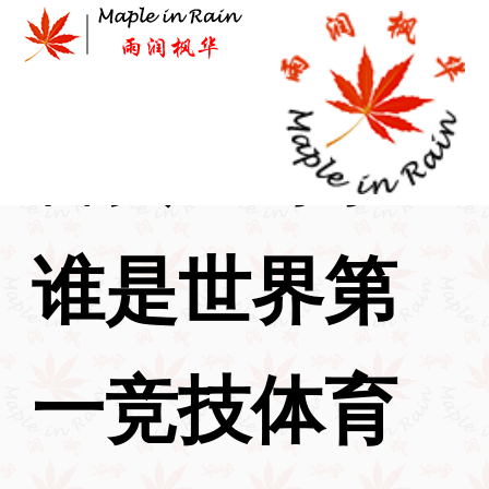
Skip
to
content
首页
>
时事
>
谁是世界第
一竞技体育