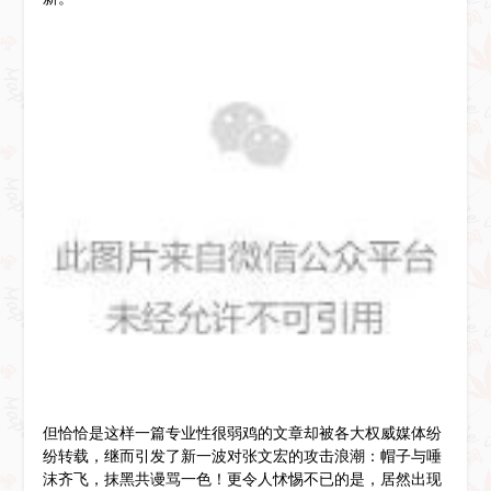
但恰恰是这样一篇专业性很弱鸡的文章却被各大权威媒体纷
纷转载，继而引发了新一波对张文宏的攻击浪潮：帽子与唾
沫齐飞，抹黑共谩骂一色！更令人怵惕不已的是，居然出现