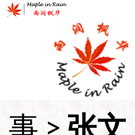
Skip
to
content
首页
>
时
事
>
张文