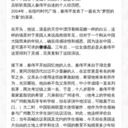
且听听美国人秦伟平自述的个人经历吧。
2014年，在纽约时代广场，秦伟平发表了一篇名为“梦想的
力量”的演讲。
在开头，他说，湛蓝的天空中漂浮着棉花糖一样的白云，这
样的场景对于美国人来说虽然很常见，但对于一个刚从中国
大陆而来的年轻人，确实倍感珍惜和感恩。因为这在中国，
是可遇不可求的
奢侈品
。三年后，一位女孩想必是从秦伟平
这里得到了灵感，完美复制了这段演说。
接下来，秦伟平开始回忆他的人生。秦伟平来自于湖北黄
冈，黄冈历朝历代出过不少显赫的人，在近世更是有名的将
军之乡。父亲从小便用这些故事激励他，希望他将来有所作
为，光宗耀祖。他自称不负父亲所托，中小学成绩一直名列
前茅，两次考过镇上第一名。于是，十八岁那年，秦伟平带
着家庭殷切的希望，只身前往广州读书。（他考上的学校名
叫广州航海高等专科学校，但在讲演中他没说，可能羞于出
口。）大二时，中国驻南联盟大使馆被炸，他作为学生领袖
参与广州数万大学生游行抗议活动。对此，他这样评价自
己：当年高喊抗议美国及北约的学生领袖，今天却在美国这
片自由的土地上求学和生活，中国的教育不知残害多少年轻