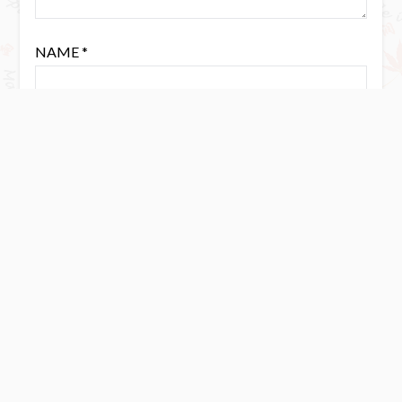
NAME
*
EMAIL
*
WEBSITE
Save my name, email, and website in this browser for the next
time I comment.