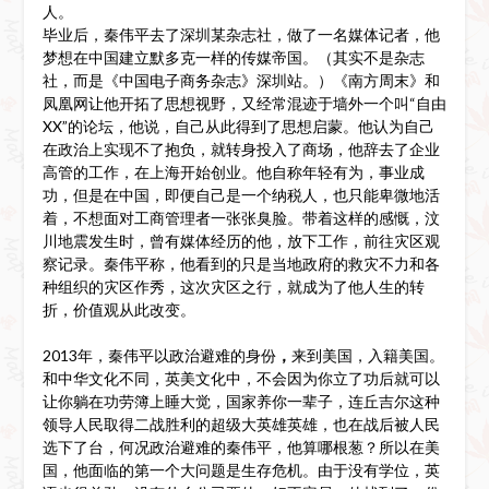
人。
毕业后，秦伟平去了深圳某杂志社，做了一名媒体记者，他
梦想在中国建立默多克一样的传媒帝国。（其实不是杂志
社，而是《中国电子商务杂志》深圳站。）《南方周末》和
凤凰网让他开拓了思想视野，又经常混迹于墙外一个叫“自由
XX”的论坛，他说，自己从此得到了思想启蒙。他认为自己
在政治上实现不了抱负，就转身投入了商场，他辞去了企业
高管的工作，在上海开始创业。他自称年轻有为，事业成
功，但是在中国，即便自己是一个纳税人，也只能卑微地活
着，不想面对工商管理者一张张臭脸。带着这样的感慨，汶
川地震发生时，曾有媒体经历的他，放下工作，前往灾区观
察记录。秦伟平称，他看到的只是当地政府的救灾不力和各
种组织的灾区作秀，这次灾区之行，就成为了他人生的转
折，价值观从此改变。
2013年，秦伟平以政治避难的身份
，
来到美国，入籍美国。
和中华文化不同，英美文化中，不会因为你立了功后就可以
让你躺在功劳簿上睡大觉，国家养你一辈子，连丘吉尔这种
领导人民取得二战胜利的超级大英雄英雄，也在战后被人民
选下了台，何况政治避难的秦伟平，他算哪根葱？所以在美
国，他面临的第一个大问题是生存危机。由于没有学位，英