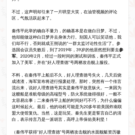
不过，这声明却引来了一片哄堂大笑，在油管视频的评论
区，气氛活跃起来了。
秦伟平此举的确自不量力，的确基本是在做白日梦。不过，
他却能做这种白日梦并去身体力行。别国人可以笑话他，我
们却不行，否则就成王朔说的“一群太监讨论性生活”了。参
选国会议员失败后，到了2019年，39岁的他居然想到要去
参
军
。2020年2月，经过一段时间的测试和训练，秦伟平正式
加入了美军，并在“好人理查德”号两栖攻击舰上服役。
不料，在秦伟平上船后不久，好人理查德号失火，几天后烧
成渣渣，海军宣布将进行报废处理。那时，突然有一个传言
流出来，说好人理查德号其实是秦伟平故意纵火。一来因为
这艘船是准航母级的高端型号，防火系统做得很好，一般不
太容易出事；二来秦伟平上船的时间好巧不巧，为什么偏偏
这时候起火。最后，他的动机可能是为20多年前美国炸南联
盟大使馆复仇。当然，这是玩笑。秦先生更是誓言自己的清
白，表示传言乃是一派胡言，高呼上帝保佑美利坚！
（秦伟平获得“好人理查德”号两栖攻击舰的水面舰艇资历徽