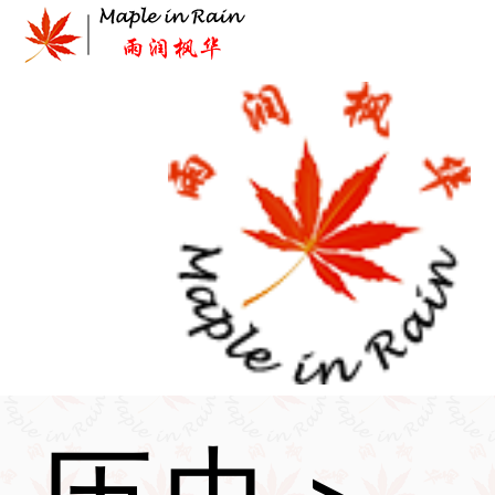
Skip
to
content
首页
>