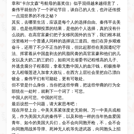
章和“卡尔文森”号航母的嘉奖信）似乎混得越来越得意了，
秦伟平就创办了一个评论节目，谈自己的人生，也许还传授
一点混世界的不传之秘？
其实，去哪里生活，应该是每个人的选择自由。秦伟平去美
国，也是他用脚投票的结果，是他的个人选择，真的没有什
么说的。在高官富豪们把子女移民国外的当下，我们根本就
没资格对一个普通人同样的选择说三道四。他们在异乡艰难
奋斗，还用了不少不正当的手段，但比起那些在美国遵纪守
法、挥霍着从中国盘剥去的民脂民膏的高官富豪和他们的儿
女以及大奶二奶三奶们，如前河北省委书记程维高的儿子、
外逃贪腐分子程慕阳，拿着无数中国人的血汗钱，积极推举
女儿程颂莲进入加拿大政坛，在西方上层社会里把自己漂白
镀金，秦伟平们有可鄙处，更有可敬处。
但不管是什么身份，当你把这些华裔，把这些华裔的行为全
部统在一处时，就剩下一个词了：可悲。
中国人的可悲。中国的可悲。
最后设想一个问题，请大家思考吧：
现在拜登上台，中美关系紧张度史无前例。万一中美兵戎相
见，作为美国大兵的秦伟平，以及和他一样的当年热血爱国
青年、如今的美国大兵们，会不会向同胞开枪，不，会不会
向同胞用战斧导弹、死神无人机等先进武器，向同胞头上招