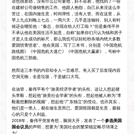
语也很差劲，没有什么公司要他，好不容易，他找到了一份
在建材公司做销售的工作。他跟人抱怨，自己从来没这么辛
苦过，在国内做生意，时间弹性，没有人管。而在这里，从
早上九点到晚上七点，一周六天，几乎是连轴转。别人有时
候还会嘲笑他：“秦总，你现在给人打工啦？”但是秦伟平并
不承认他在美国生活不如意，自称“如果你们只认为钱和房子
才是人生成功的标尺，那么我也可以轻松秒杀墙内绝大多数
爱国愤青愤老”。他在美国，写了三本书，分别是《中国危机
路线图》《中国危机大逃亡》《中国危机大赢家》，号称中
国危机三部曲。
然而这三本书的内容却令人一言难尽。有人买了后发现内容
空洞无物，全是垃圾，于是破口大骂。
在油管，秦伟平有个“旅美经济学者”的头衔。这让人想起猪
头李毅，想起他“旅美社会学家”的头衔，想起他被人称为“李
毅最想删除的视频”，想起他“广东独立”的傥论。也许其实，
他们是一类人，都在做生意而已。爱国恨国都是生意，最核
心的只是个人利益。
2018年，秦伟平突发奇想，脑洞大开，发表了一个
参选美国
国会议员
的声明，想要为“美国社会的繁荣稳定略尽绵薄之
力”。