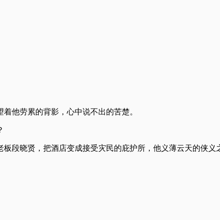
望着他劳累的背影，心中说不出的苦楚。
？
老板段晓贤，把酒店变成接受灾民的庇护所，他义薄云天的侠义