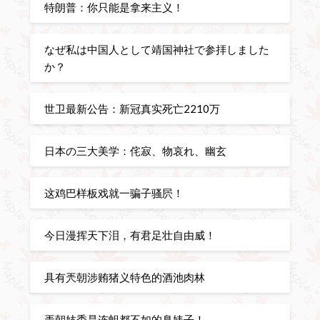
特朗普：你只能是拿来主义！
なぜ私は中国人として靖国神社で参拝しました
か？
世卫最新公告：新冠真实死亡2210万
日本の三大美学：侘寂、物哀れ、幽玄
这鸡巴样板戏就一骗子骚屄！
今日漫挥天下泪，有君足壮自由威！
具有兲朝涉贿猪义特色的酒池肉林
兲朝妓委是连蛆都不如的臭婊子！