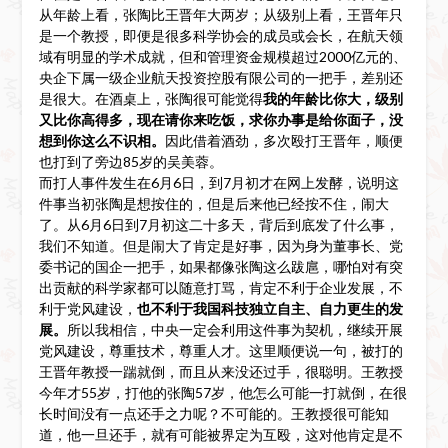
从年龄上看，张陶比王晋年大两岁；从级别上看，王晋年只
是一个教授，即便是很多科学协会的成员或会长，在航天领
域有明显的学术成就，但和管理资金规模超过2000亿元的、
央企下属一级企业航天投资控股有限公司的一把手，差别还
是很大。在酒桌上，张陶很可能觉得
我的年龄比你大，级别
又比你高得多，现在请你来吃饭，求你办事是给你面子，没
想到你这么不识相。
因此借着酒劲，多次殴打王晋年，顺便
也打到了旁边85岁的吴美蓉。
而打人事件发生在6月6日，到7月初才在网上发酵，说明这
件事当初张陶是想按住的，但是后来他已经按不住，闹大
了。从6月6日到7月初这二十多天，背后到底发了什么事，
我们不知道。但是闹大了肯定是好事，因为身为董事长、党
委书记的国企一把手，如果都像张陶这么跋扈，哪怕对有突
出贡献的科学家都可以随意打骂，肯定不利于企业发展，不
利于党风建设，
也不利于我国科技独立自主、自力更生的发
展。
所以我相信，中央一定会利用这件事为契机，继续开展
党风建设，尊重技术，尊重人才。这里顺便说一句，被打的
王晋年教授一踹就倒，而且从来没还过手，很聪明。王教授
今年才55岁，打他的张陶57岁，他怎么可能一打就倒，在很
长时间没有一点还手之力呢？不可能的。王教授很可能知
道，他一旦还手，就有可能被界定为互殴，这对他肯定是不