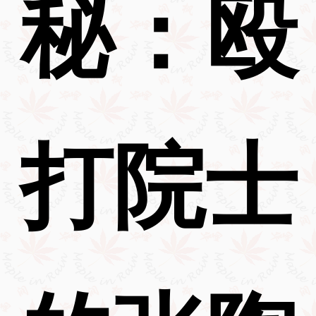
秘：殴
打院士