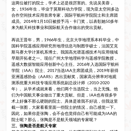
这两位被打的院士，学术上还是很厉害的。先说吴美蓉，
女，1936年生，毕业于莫斯科动力学院，现为亚太空间多边
合作空间技术应用首席专家，国际宇航科学院院士和主席团
成员。2014年1月10日被授予冯・卡门奖，以表彰她50多年
来为航天科技事业和国际航天合作做出的突出贡献。
再说王晋年，男，1966年生，北京大学地理系本科毕业，中
国科学院遥感应用研究所地理信息与制图学硕士，法国艾克
斯马赛大学计算机系博士。我国高光谱遥感技术与应用领域
早期开拓者之一。现任广州大学地理科学与遥感学院教授，
遥感大数据智能应用创新中心主任。2016年入选国际宇航科
学院（IAA）院士、2017当选IAA主席团成员，2019年获得
亚洲遥感协会（AARS）杰出贡献奖，国家高分辨率对地观
测系统重大科技专项应用系统副总设计师（2010-2020
年）。从学术成就来看，他们两个当选院士，当之无愧。他
们为中国航天事业做出了重大贡献。但是，IAA也有很多学
术上好像不那么硬朗的院士。具体是谁我不好说，但我这里
截一张图，大家看看里面一些院士的情况，自己感觉一下。
因此，如果你是张陶，会不会也觉得自己有可能成为IAA的
院士呢？那么，张陶是不是航天领域的专家呢？
三、张陶是否是航天专家