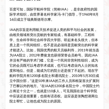
百度可知，国际宇航科学院（简称IAA），是非政府性的国
际学术组织，由世界著名科学家冯·卡门倡导，于1960年8月
16日成立于瑞典斯德哥尔摩。
IAA的宗旨是利用航天技术促进人类的和平与社会的发展，
由相关领域有突出贡献的专家组成，有基础科学、工程科
学、生命科学和社会科学四大学部。听起来名头很大，但本
质上是一个民间组织，也不是说必须得是贡献突出的科学家
才能进入。比如，我国优秀的航天员杨利伟，2011年就当选
为IAA院士，2012年费俊龙也获得荣誉会员称号。因此IAA
并没有严格的学术门槛，它是一个民间非营利性组织，成为
它的会员既可以考虑学术成就，也可以考虑业内人士的知名
度和地位。但是，能成为它的院士还是很了不起的。现在宇
航科学院共有1200多名院士和通讯院士，2010年5月30日成
立中国分部，“这是50年来IAA的工作人员和框架首次扩展到
了巴黎以外的地方。”在IAA的1200多名院士中，中国院士约
占将近十分之一，也就是110多人，可见我国在这个科学院
中应该还是很重要，也很有话语权。这应该是张陶想请两位
院士帮忙，让他也成为院士的原因。