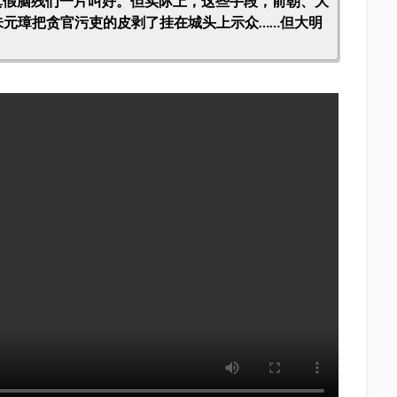
真假脑残们一片叫好。但实际上，这些手段，前朝、大
朱元璋把贪官污吏的皮剥了挂在城头上示众……但大明