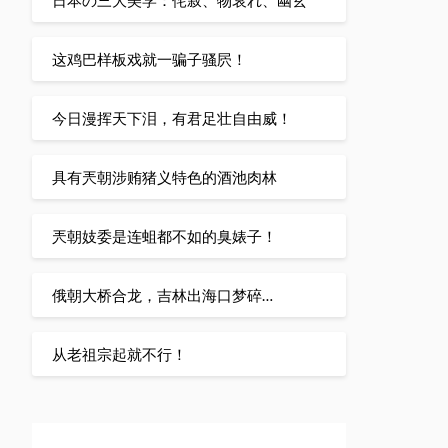
这鸡巴样板戏就一骗子骚屄！
今日漫挥天下泪，有君足壮自由威！
具有兲朝涉贿猪义特色的酒池肉林
兲朝妓委是连蛆都不如的臭婊子！
俄朝大桥合龙，吉林出海口梦碎…
从老祖宗起就不行！