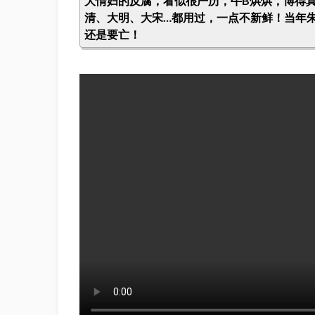
大情妇的反腐，看似很严历，牛B烘烘，博得
清、大明、大宋…都用过，一点不新鲜！当年
还是要亡！