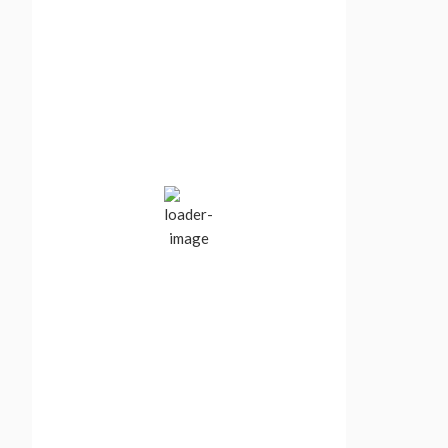
Vancouver, BC,
Canada
9:42 am,
Aug 7, 2026
21
°C
Clear Sky
Wind Gust:
4 mph
Clouds:
6%
Visibility:
10 km
Sunrise:
5:52 am
Sunset:
8:43 pm
69 %
1017 mb
4 mph
Weather from OpenWeatherMap