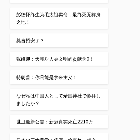
彭德怀终生为毛太祖卖命，最终死无葬身
之地！
莫言招安了？
张维迎：天朝对人类文明的贡献为0！
特朗普：你只能是拿来主义！
なぜ私は中国人として靖国神社で参拝し
ましたか？
世卫最新公告：新冠真实死亡2210万
日本の三大美学：侘寂、物哀れ、幽玄