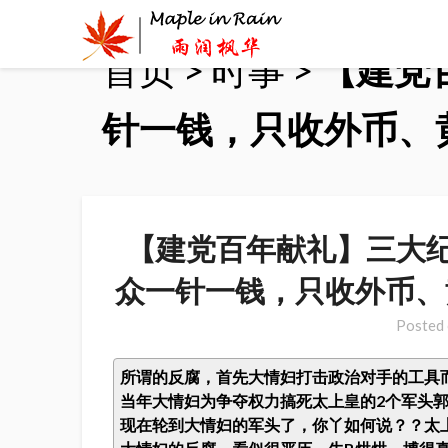
Skip
to
首页
>
时事
>
【建党
content
针一钱，只收外币、
【建党百年献礼】三大
众一针一钱，只收外币、
Posted
所谓的反腐，首先大情妇打击政治对手的工具
当年大情妇为争夺权力搞死太上皇的2个军头
现在轮到大情妇的军头了，你丫如何说？？太