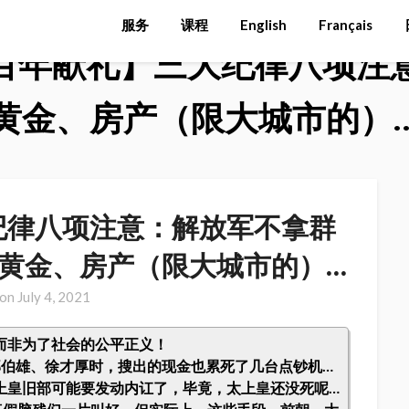
服务
课程
English
Français
百年献礼】三大纪律八项注
黄金、房产（限大城市的）
纪律八项注意：解放军不拿群
黄金、房产（限大城市的）…
 on
July 4, 2021
而非为了社会的公平正义！
郭伯雄、徐才厚时，搜出的现金也累死了几台点钞机…
上皇旧部可能要发动内讧了，毕竟，太上皇还没死呢…