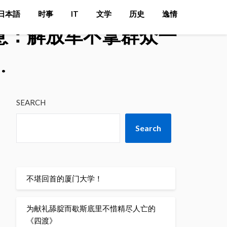
日本語
时事
IT
文学
历史
逸情
意：解放军不拿群众一
…
SEARCH
Search
不堪回首的厦门大学！
为献礼舔腚而歇斯底里不惜精尽人亡的
《四渡》