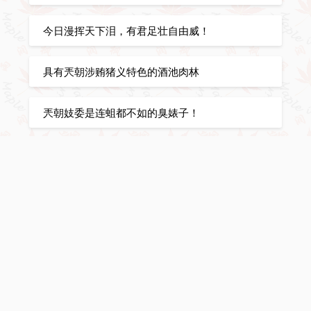
今日漫挥天下泪，有君足壮自由威！
具有兲朝涉贿猪义特色的酒池肉林
兲朝妓委是连蛆都不如的臭婊子！
俄朝大桥合龙，吉林出海口梦碎…
从老祖宗起就不行！
Vancouver, BC, Canada