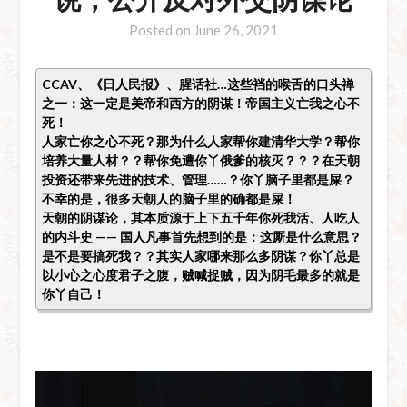
Posted on
June 26, 2021
CCAV、《日人民报》、腥话社…这些裆的喉舌的口头禅
之一：这一定是美帝和西方的阴谋！帝国主义亡我之心不
死！
人家亡你之心不死？那为什么人家帮你建清华大学？帮你
培养大量人材？？帮你免遭你丫俄爹的核灭？？？在天朝
投资还带来先进的技术、管理……？你丫脑子里都是屎？
不幸的是，很多天朝人的脑子里的确都是屎！
天朝的阴谋论，其本质源于上下五千年你死我活、人吃人
的内斗史 —— 国人凡事首先想到的是：这厮是什么意思？
是不是要搞死我？？其实人家哪来那么多阴谋？你丫总是
以小心之心度君子之腹，贼喊捉贼，因为阴毛最多的就是
你丫自己！