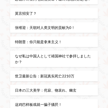
莫言招安了？
张维迎：天朝对人类文明的贡献为0！
特朗普：你只能是拿来主义！
なぜ私は中国人として靖国神社で参拝しました
か？
世卫最新公告：新冠真实死亡2210万
日本の三大美学：侘寂、物哀れ、幽玄
这鸡巴样板戏就一骗子骚屄！