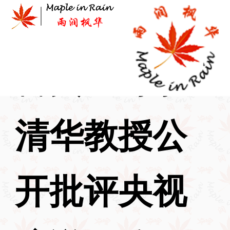
Skip
to
content
首页
>
时事
>
清华教授公
开批评央视