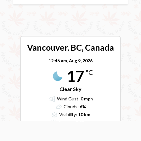
Vancouver, BC, Canada
12:46 am,
Aug 9, 2026
17
°C
Clear Sky
Wind Gust:
0 mph
Clouds:
6%
Visibility:
10 km
Sunrise:
5:55 am
Sunset:
8:40 pm