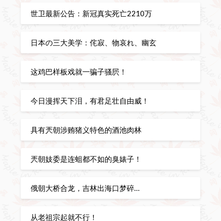
世卫最新公告：新冠真实死亡2210万
日本の三大美学：侘寂、物哀れ、幽玄
这鸡巴样板戏就一骗子骚屄！
今日漫挥天下泪，有君足壮自由威！
具有兲朝涉贿猪义特色的酒池肉林
兲朝妓委是连蛆都不如的臭婊子！
俄朝大桥合龙，吉林出海口梦碎…
从老祖宗起就不行！