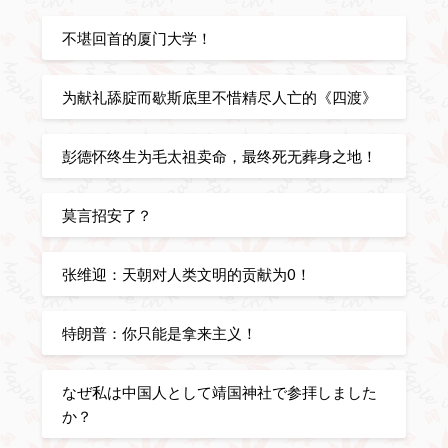
不堪回首的厦门大学！
为献礼舔腚而歇斯底里不惜精尽人亡的《四渡》
彭德怀终生为毛太祖卖命，最终死无葬身之地！
莫言招安了？
张维迎：天朝对人类文明的贡献为0！
特朗普：你只能是拿来主义！
なぜ私は中国人として靖国神社で参拝しました
か？