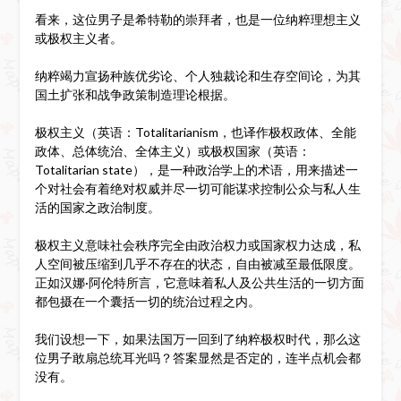
看来，这位男子是希特勒的崇拜者，也是一位纳粹理想主义
或极权主义者。
纳粹竭力宣扬种族优劣论、个人独裁论和生存空间论，为其
国土扩张和战争政策制造理论根据。
极权主义（英语：Totalitarianism，也译作极权政体、全能
政体、总体统治、全体主义）或极权国家（英语：
Totalitarian state），是一种政治学上的术语，用来描述一
个对社会有着绝对权威并尽一切可能谋求控制公众与私人生
活的国家之政治制度。
极权主义意味社会秩序完全由政治权力或国家权力达成，私
人空间被压缩到几乎不存在的状态，自由被减至最低限度。
正如汉娜·阿伦特所言，它意味着私人及公共生活的一切方面
都包摄在一个囊括一切的统治过程之内。
我们设想一下，如果法国万一回到了纳粹极权时代，那么这
位男子敢扇总统耳光吗？答案显然是否定的，连半点机会都
没有。