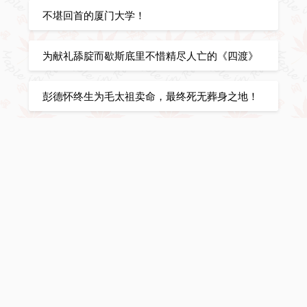
不堪回首的厦门大学！
为献礼舔腚而歇斯底里不惜精尽人亡的《四渡》
彭德怀终生为毛太祖卖命，最终死无葬身之地！
莫言招安了？
张维迎：天朝对人类文明的贡献为0！
特朗普：你只能是拿来主义！
なぜ私は中国人として靖国神社で参拝しました
か？