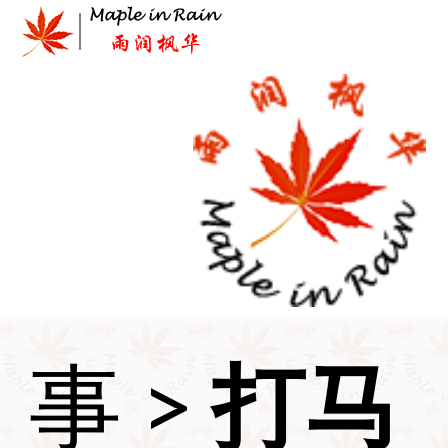
Skip
to
content
首页
>
时
事
>
打马