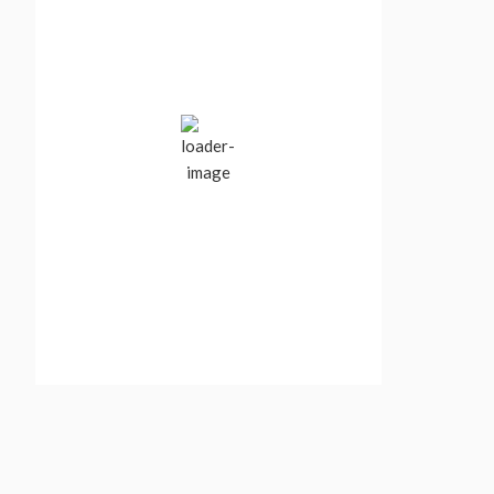
11:54 pm,
Aug 5, 2026
17
°C
clear sky
78 %
1012 mb
1 mph
Wind Gust:
4 mph
Clouds:
0%
Visibility:
10 km
Sunrise:
5:50 am
Sunset:
8:46 pm
Weather from OpenWeatherMap