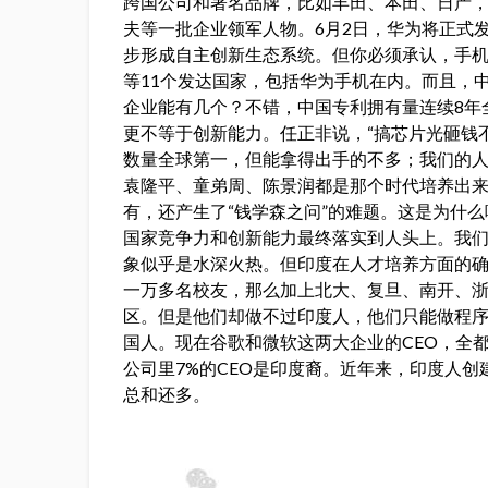
跨国公司和著名品牌，比如丰田、本田、日产
夫等一批企业领军人物。6月2日，华为将正式
步形成自主创新生态系统。但你必须承认，手
等11个发达国家，包括华为手机在内。而且，
企业能有几个？不错，中国专利拥有量连续8年
更不等于创新能力。任正非说，“搞芯片光砸钱
数量全球第一，但能拿得出手的不多；我们的人
袁隆平、童弟周、陈景润都是那个时代培养出
有，还产生了“钱学森之问”的难题。这是为什么
国家竞争力和创新能力最终落实到人头上。我
象似乎是水深火热。但印度在人才培养方面的
一万多名校友，那么加上北大、复旦、南开、
区。但是他们却做不过印度人，他们只能做程
国人。现在谷歌和微软这两大企业的CEO，全都
公司里7%的CEO是印度裔。近年来，印度人
总和还多。