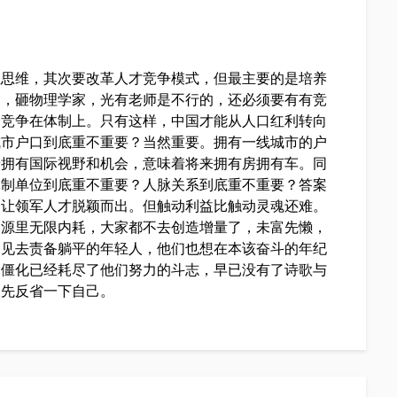
性思维，其次要改革人才竞争模式，但最主要的是培养
家，砸物理学家，光有老师是不行的，还必须要有有竞
的竞争在体制上。只有这样，中国才能从人口红利转向
城市户口到底重不重要？当然重要。拥有一线城市的户
着拥有国际视野和机会，意味着将来拥有房拥有车。同
体制单位到底重不重要？人脉关系到底重不重要？答案
，让领军人才脱颖而出。但触动利益比触动灵魂还难。
资源里无限内耗，大家都不去创造增量了，未富先懒，
偏见去责备躺平的年轻人，他们也想在本该奋斗的年纪
的僵化已经耗尽了他们努力的斗志，早已没有了诗歌与
，先反省一下自己。