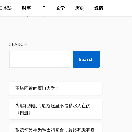
再嘲笑印度了
日本語
时事
IT
文学
历史
逸情
SEARCH
Search
不堪回首的厦门大学！
为献礼舔腚而歇斯底里不惜精尽人亡的
《四渡》
彭德怀终生为毛太祖卖命，最终死无葬身