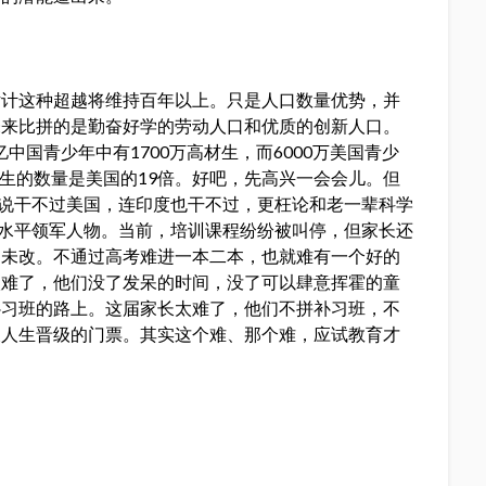
估计这种超越将维持百年以上。只是人口数量优势，并
未来比拼的是勤奋好学的劳动人口和优质的创新人口。
亿中国青少年中有1700万高材生，而6000万美国青少
材生的数量是美国的19倍。好吧，先高兴一会会儿。但
要说干不过美国，连印度也干不过，更枉论和老一辈科学
高水平领军人物。当前，培训课程纷纷被叫停，但家长还
制未改。不通过高考难进一本二本，也就难有一个好的
太难了，他们没了发呆的时间，没了可以肆意挥霍的童
补习班的路上。这届家长太难了，他们不拼补习班，不
及人生晋级的门票。其实这个难、那个难，应试教育才