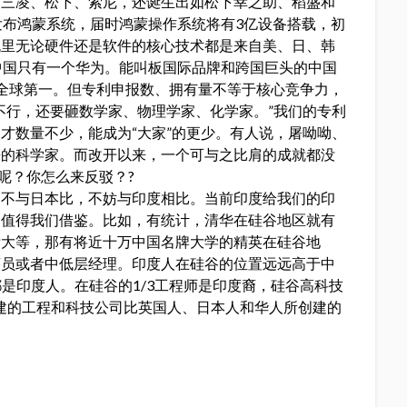
，三凌、松下、索尼，还诞生出如松下幸之助、稻盛和
发布鸿蒙系统，届时鸿蒙操作系统将有3亿设备搭载，初
机里无论硬件还是软件的核心技术都是来自美、日、韩
中国只有一个华为。能叫板国际品牌和跨国巨头的中国
全球第一。但专利申报数、拥有量不等于核心竞争力，
不行，还要砸数学家、物理学家、化学家。”我们的专利
才数量不少，能成为“大家”的更少。有人说，屠呦呦、
来的科学家。而改开以来，一个可与之比肩的成就都没
呢？你怎么来反驳？?
们不与日本比，不妨与印度相比。当前印度给我们的印
确值得我们借鉴。比如，有统计，清华在硅谷地区就有
浙大等，那有将近十万中国名牌大学的精英在硅谷地
序员或者中低层经理。印度人在硅谷的位置远远高于中
是印度人。在硅谷的1/3工程师是印度裔，硅谷高科技
创建的工程和科技公司比英国人、日本人和华人所创建的