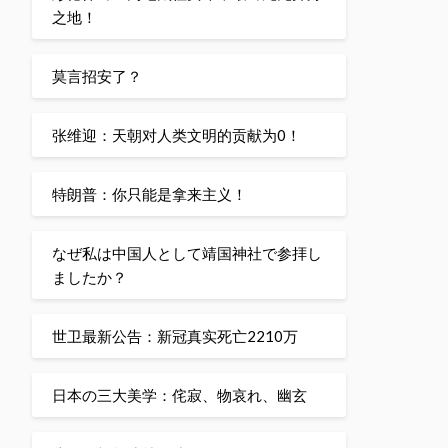
之地！
莫言招安了？
张维迎：天朝对人类文明的贡献为0！
特朗普：你只能是拿来主义！
なぜ私は中国人として靖国神社で参拝し
ましたか？
世卫最新公告：新冠真实死亡2210万
日本の三大美学：侘寂、物哀れ、幽玄