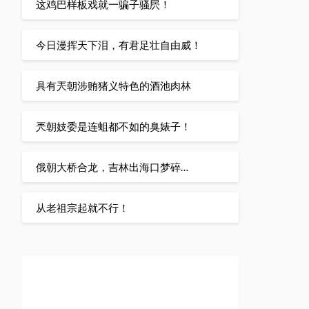
这鸡巴样板戏就一骗子骚屄！
今日漫挥天下泪，有君足壮自由威！
具有兲朝涉贿猪义特色的酒池肉林
兲朝妓委是连蛆都不如的臭婊子！
俄朝大桥合龙，吉林出海口梦碎…
从老祖宗起就不行！
Vancouver, BC, Canada