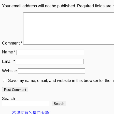
Your email address will not be published.
Required fields are
Comment
*
Name
*
Email
*
Website
Save my name, email, and website in this browser for the n
Search
Search
不堪回首的厦门大学！