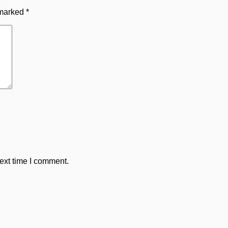
 marked
*
ext time I comment.