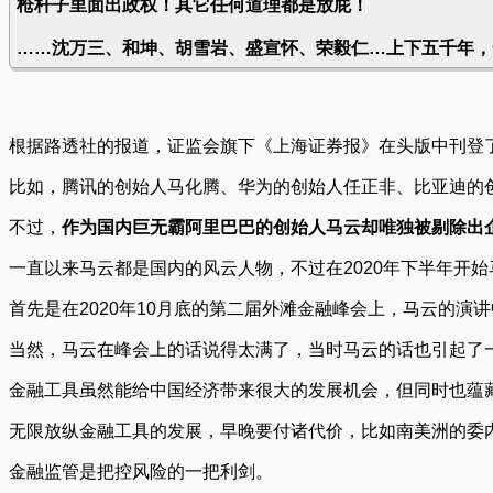
枪杆子里面出政权！其它任何道理都是放屁！
……沈万三、和坤、胡雪岩、盛宣怀、荣毅仁…上下五千年，
根据路透社的报道，证监会旗下《上海证券报》在头版中刊登
比如，腾讯的创始人马化腾、华为的创始人任正非、比亚迪的
不过，
作为国内巨无霸阿里巴巴的创始人马云却唯独被剔除出
一直以来马云都是国内的风云人物，不过在2020年下半年开
首先是在2020年10月底的第二届外滩金融峰会上，马云的
当然，马云在峰会上的话说得太满了，当时马云的话也引起了
金融工具虽然能给中国经济带来很大的发展机会，但同时也蕴
无限放纵金融工具的发展，早晚要付诸代价，比如南美洲的委
金融监管是把控风险的一把利剑。