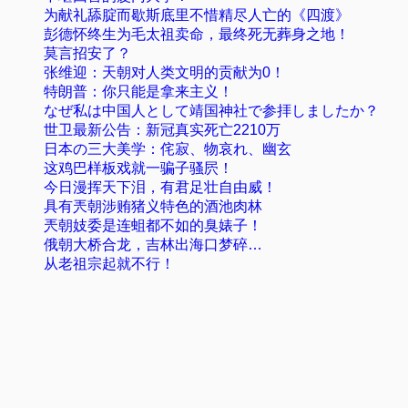
为献礼舔腚而歇斯底里不惜精尽人亡的《四渡》
彭德怀终生为毛太祖卖命，最终死无葬身之地！
莫言招安了？
张维迎：天朝对人类文明的贡献为0！
特朗普：你只能是拿来主义！
なぜ私は中国人として靖国神社で参拝しましたか？
世卫最新公告：新冠真实死亡2210万
日本の三大美学：侘寂、物哀れ、幽玄
这鸡巴样板戏就一骗子骚屄！
今日漫挥天下泪，有君足壮自由威！
具有兲朝涉贿猪义特色的酒池肉林
兲朝妓委是连蛆都不如的臭婊子！
俄朝大桥合龙，吉林出海口梦碎…
从老祖宗起就不行！