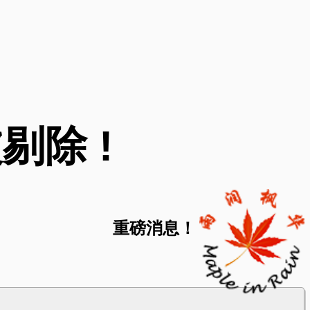
剔除 !
重磅消息！