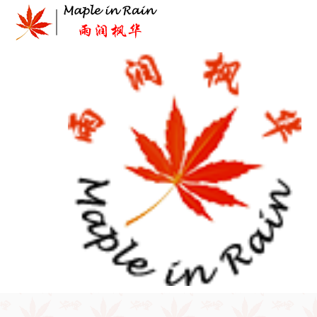
Skip
to
content
首页
>