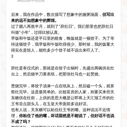
后来，我在作品中，数次描写了想象中的施粥场面，
但写出
来的远不如想象中的辉煌。
过了腊八再熬半月，就到了“辞灶日”。我们那里也把辞灶日
叫做“小年”，过得比较认真。
早饭和午饭还是平日里的糙食，晚饭就是一顿饺子。为了等
待这顿饺子，我早饭和午饭吃得很少。那时候，我的饭量大
得实在是惊人，能吃多少个饺子就不说出来吓人了。
3
辞灶是有仪式的，那就是在饺子出锅时，先盛出两碗供在灶
台上，然后烧半刀黄表纸，把那张灶马也一起焚烧。
焚烧完毕，将饺子汤淋一点在纸灰上，然后磕一个头，就算
祭灶完毕。这是最简单的。比较富庶的人家，则要买来些关
东糖供在灶前，上供的意思大概是让即将上天汇报工作的灶
王爷尝点甜头儿，在玉皇大帝面前多说好话。
也有人说，关东糖可以粘住灶王爷的嘴。这种说法不近情
理，
你粘住了他的嘴，坏话固然是不能说了，但好话不也说
不成了吗？