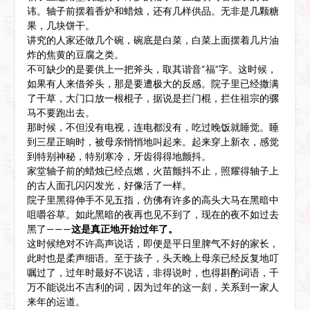
讳。轴子前摆着香炉和蜡烛，还有几样供品。无非是几颗糖
果，几块饼干。
讲究的人家还做几个碗，碗底是白菜，白菜上面摆着几片油
炸的焦黄的豆腐之类。
不可缺少的是要供上一把斧头，取其谐音“福”字。这时候，
如果有人来借斧头，那是要遭极大的反感。院子里已经撒满
了干草，大门口放一根棍子，据说是拦门棍，拦住祖宗的骡
马不要跑出去。
那时候，不但没有电视，连电都没有，吃过晚饭就睡觉。睡
到三星正晌时，被母亲悄悄地叫起来。起来穿上新衣，感觉
到特别神秘，特别寒冷，牙齿得得地颤抖。
家堂轴子前的蜡烛已经点燃，火苗颤抖不止，照耀得轴子上
的古人面孔闪闪发光，好像活了一样。
院子里黑得伸手不见五指，仿佛有许多的高头大马在黑暗中
咀嚼谷草。如此黑暗的夜再也见不到了，现在的夜不如过去
黑了———
这是真正地开始过年了。
这时候绝对不许高声说话，即便是平日里脾气不好的家长，
此时也是柔声细语。至于孩子，头天晚上母亲已经反复地叮
嘱过了，过年时最好不说话，非得说时，也得斟酌词语，千
万不能说出不吉利的词，因为过年的这一刻，关系到一家人
来年的运道。