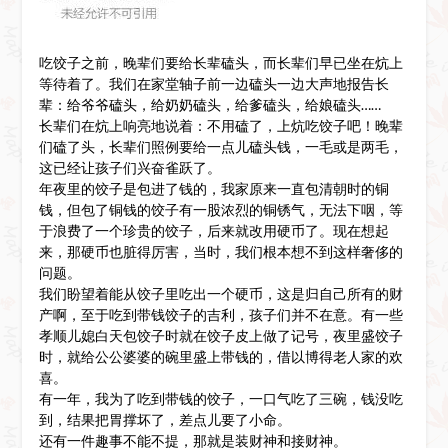
吃饺子之前，晚辈们要给长辈磕头，而长辈们早已坐在炕上
等待着了。我们在家堂轴子前一边磕头一边大声地报告长
辈：给爷爷磕头，给奶奶磕头，给爹磕头，给娘磕头……
长辈们在炕上响亮地说着：不用磕了，上炕吃饺子吧！晚辈
们磕了头，长辈们照例要给一点儿磕头钱，一毛或是两毛，
这已经让孩子们兴奋雀跃了。
年夜里的饺子是包进了钱的，我家原来一直包清朝时的铜
钱，但包了铜钱的饺子有一股浓烈的铜锈气，无法下咽，等
于浪费了一个珍贵的饺子，后来就改用硬币了。现在想起
来，那硬币也脏得厉害，当时，我们根本想不到这样奢侈的
问题。
我们盼望着能从饺子里吃出一个硬币，这是归自己所有的财
产啊，至于吃到带钱饺子的吉利，孩子们并不在意。有一些
孝顺儿媳白天包饺子时就在饺子皮上做了记号，夜里盛饺子
时，就给公公婆婆的碗里盛上带钱的，借以博得老人家的欢
喜。
有一年，我为了吃到带钱的饺子，一口气吃了三碗，钱没吃
到，结果把胃撑坏了，差点儿要了小命。
还有一件趣事不能不提，那就是装财神和接财神。