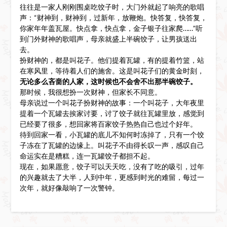
往往是一家人刚刚围桌吃饺子时，大门外就起了响亮的歌唱
声：“财神到，财神到，过新年，放鞭炮。快答复，快答复，
你家年年盖瓦屋。快点拿，快点拿，金子银子往家爬……”听
到门外财神的歌唱声，母亲就盛上半碗饺子，让男孩送出
去。
扮财神的，都是叫花子。他们提着瓦罐，有的提着竹篮，站
在寒风里，等待着人们的施舍。这是叫花子们的黄金时刻，
无论多么吝啬的人家，这时候也不会舍不出那半碗饺子。
那时候，我很想扮一次财神，但家长不同意。
母亲说过一个叫花子扮财神的故事：一个叫花子，大年夜里
提着一个瓦罐去挨家讨要，讨了饺子就往瓦罐里放，感觉到
已经要了很多，想回家将百家饺子热热自己也过个好年。
待到回家一看，小瓦罐的底儿不知何时冻掉了，只有一个饺
子冻在了瓦罐的边缘上。叫花子不由得长叹一声，感叹自己
命运实在是糟糕，连一瓦罐饺子都担不起。
现在，如果愿意，饺子可以天天吃，没有了吃的吸引，过年
的兴趣就去了大半，人到中年，更感到时光的难留，每过一
次年，就好像敲响了一次警钟。