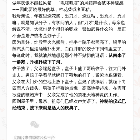
做年夜饭不能拉风箱——“呱嗒呱嗒”的风箱声会破坏神秘感
——因此要烧最好的草，棉花柴或者豆秸。
我母亲说，年夜里烧花柴，出刀才。烧豆秸，出秀才。秀才
嘛，就是知识分子，有学问的人，但“刀才”是什么，母亲也
解说不清。大概也是个很好的职业，譬如武将什么的，反正
不会是屠户或者是刽子手。
因为草好，灶膛里火光熊熊，把半个院子都照亮了。锅里的
蒸汽从门里汹涌地扑出来。白白胖胖的饺子下到锅里去了。
每逢此时，我就油然地想起那个并不贴切的谜语：
从南来了
一群鹅，扑棱扑棱下了河。
饺子熟了，父亲端起盘子，盘子上盛了两碗饺子，往大门外
走去。男孩子举着早就绑好了鞭炮的杆子，紧紧地跟随着。
父亲在大门外的空地上放下盘子，点燃了烧纸后，就跪下向
四面八方磕头。男孩子把鞭炮点燃，高高地举起来。在震耳
欲聋的鞭炮声中，父亲完成了他的祭祀天地神灵的工作。
回到屋子里，母亲、祖母们已经欢声笑语了。
神秘的仪式已
经结束，接下来就是活人的庆典了。