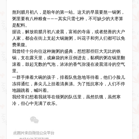
熬到腊月初八，是盼年的第一站。这天的早晨要熬一锅粥，
粥里要有八种粮食———其实只需七种，不可缺少的大枣算
是配料。
据说，解放前腊月初八凌晨，富裕的寺庙，或者慈善的大户
人家，都会在街上支起大锅施粥，叫花子和穷人们都可以免
费果腹。
我曾经十分向往这种施粥的盛典，想想那些巨大无比的铁
锅，支在露天里，成麻袋的米豆倒进去，黏稠的粥在锅里翻
滚着，鼓起无数的气泡，浓浓的香气弥漫在凌晨清冷的空气
里。
一群手捧着大碗的孩子，排着队焦急地等待着，他们小脸儿
冻得通红，鼻尖儿上挂着清鼻涕。为了抵抗寒冷，人们不停
地蹦跳着，喊叫着。
我经常幻想着我就等在领粥的队伍里，虽然饥饿，虽然寒
冷，但心中充满了欢乐。