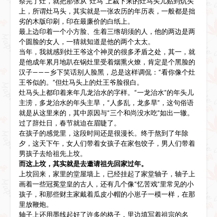
祭完了灶，就把那张从“灶马”上裁下来的灶马头儿贴到炕头
上，所谓灶马头，其实就是一张农历的年历表，一般都是拙
劣的木版印刷，印在最廉价的白纸上。
最上边印着一个小方脸、生着三绺胡须的人，他的两边是两
个圆脸的女人，一猜就知道是他的两个太太。
当年，我就感到灶王爷这个神灵的很多矛盾之处，其一，就
是他成年累月地趴在锅灶里受着烟熏火燎，肯定是个黑脸的
汉子———乡下笑话别人脸黑，总是这样调侃：“看你像个灶
王爷似的。”但灶马头上的灶王爷脸很白。
灶马头上都印着来年几龙治水的字样。“一龙治水”的年头儿
主涝，多龙治水的年头主旱，“人多乱，龙多旱”，这句俗语
就是从这里来的，其中原因与“三个和尚没水吃”如出一辙。
过了辞灶日，春节就迫在眉睫了。
在孩子的感觉里，这段时间还是很漫长。终于熬到了年除
夕，这天下午，女人们带着女孩子在家包饺子，男人们带着
男孩子去给祖先上坟。
而这上坟，其实就是去邀请祖先回家过年。
上坟回来，家里的堂屋墙上，已经挂起了家堂轴子，轴子上
画着一些冠冕堂皇的古人，还有几个像“忆苦戏”里常见的小
孩子，和那些财主家戴着瓜皮小帽的小崽子一模一样，在那
里放鞭炮。
轴子上还用墨线起好了许多的格子，里边填写着祖宗的名