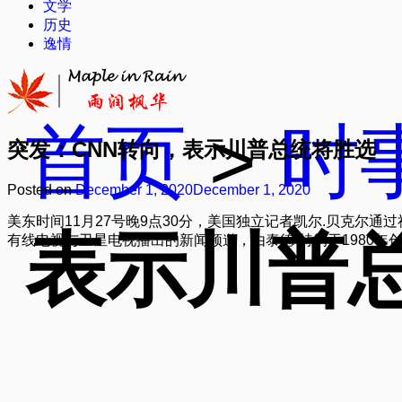
文学
历史
逸情
首页
>
时
突发：CNN转向，表示川普总统将胜选
Posted on
December 1, 2020
December 1, 2020
美东时间11月27号晚9点30分，美国独立记者凯尔.贝克尔
表示川普
有线电视与卫星电视播出的新闻频道，由泰德·特纳于1980年