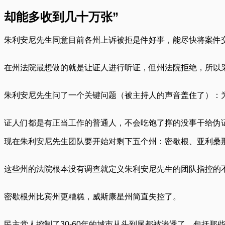
却能多收到几十万张”
朱利安尼先生同意目前各州上诉被拒是件好事，能尽快将案件
在州法院最想做的就是让证人进行听证，但州法院拒绝，所以
朱利安尼先生问了一个关键问题（被主持人的声音盖住了）：
证人们都是有正当工作的普通人，不会吃饱了撑的没事干给伪
现在朱利安尼先生团队要开始对剩下五个州：密歇根、亚利桑
这些州的法院根本没有调查就定义朱利安尼先生的团队指控的
密歇根州比宾州更糟糕，威斯康星州简直失控了。
民主党人控制了30-60年的城市从头到尾都被渗透了，包括那