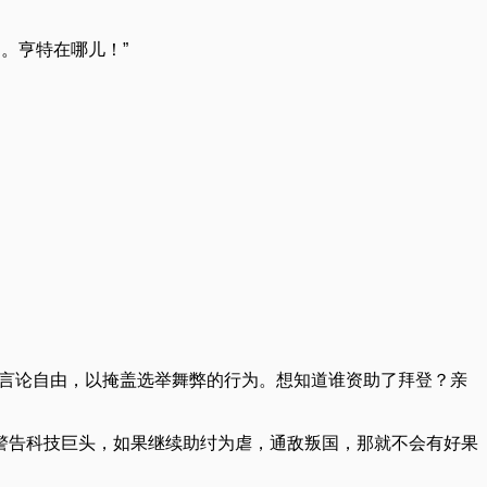
。亨特在哪儿！”
er压制我们的言论自由，以掩盖选举舞弊的行为。想知道谁资助了拜登？亲
警告科技巨头，如果继续助纣为虐，通敌叛国，那就不会有好果