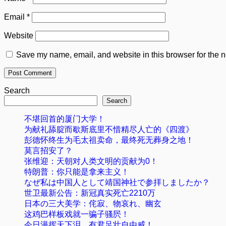
Email
*
Website
Save my name, email, and website in this browser for the n
Search
Search
不堪回首的厦门大学！
为献礼舔腚而歇斯底里不惜精尽人亡的《四渡》
彭德怀终生为毛太祖卖命，最终死无葬身之地！
莫言招安了？
张维迎：天朝对人类文明的贡献为0！
特朗普：你只能是拿来主义！
なぜ私は中国人として靖国神社で参拝しましたか？
世卫最新公告：新冠真实死亡2210万
日本の三大美学：侘寂、物哀れ、幽玄
这鸡巴样板戏就一骗子骚屄！
今日漫挥天下泪，有君足壮自由威！