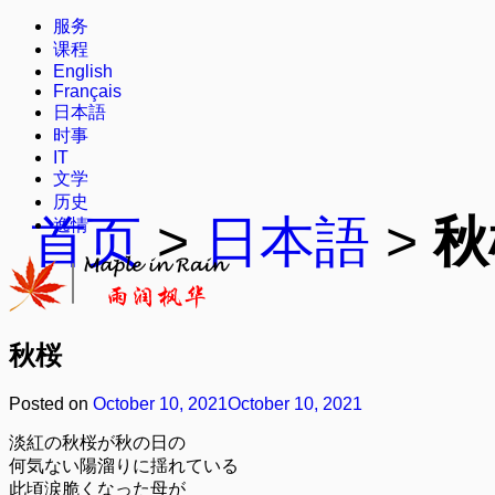
服务
课程
English
Français
日本語
时事
IT
文学
历史
首页
>
日本語
>
秋
逸情
秋桜
Posted on
October 10, 2021
October 10, 2021
淡紅の秋桜が秋の日の
何気ない陽溜りに揺れている
此頃涙脆くなった母が