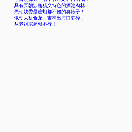
具有兲朝涉贿猪义特色的酒池肉林
兲朝妓委是连蛆都不如的臭婊子！
俄朝大桥合龙，吉林出海口梦碎…
从老祖宗起就不行！