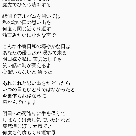
庭先でひとつ咳をする
縁側でアルバムを開いては
私の幼い日の思い出を
何度も同じ話くり返す
独言みたいに小さな声で
こんな小春日和の穏やかな日は
あなたの優しさが 浸みて来る
明日嫁ぐ私に 苦労はしても
笑い話に時が変えるよ
心配いらないと 笑った
あれこれと思い出をたどったら
いつの日もひとりではなかったと
今更乍ら我侭な私に
唇かんでいます
明日への荷造りに手を借りて
しばらくは楽し気にいたけれど
突然涙こぼし 元気でと
何度も何度もくり返す母