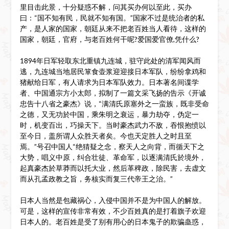
里目击此景，十分疑惑不解，问其买办何以至此，买办
曰：“国不知有民，民就不知有国。”国家不过是统治者的私
产，是人家的国家，朝廷从来不把老百姓当人看待，这样的
国家，朝廷，官府，与老百姓何干呢?爱国爱官僚,凭什么?
1894年日军轻取东北重镇九连城，驻守此处的清军闻风而
逃，九连城当地居民箪食壶浆迎迎接日本军队，纷纷拿鸡和
猪献给日军，有人请求为日本军队效力。日本著名间谍学
者、中国通宗方小太郎，拟制了一篇文采飞扬的告示《开诚
忠告十八省之豪杰》说，“满清氏原塞外之一蛮族，既非受命
之德，又无功於中国，乘朱明之衰运，暴力劫夺，伪定一
时，机变百出，巧操天下。当时豪杰武力不敌，吞恨抱愤以
至今日，盖所谓人众胜天者矣。今也天定胜人之时且至
焉。”号召中国人“绝猜疑之念，察天人之向背，而循天下之
大势，唱义中原，纠合壮徒、革命军，以逐满清氏於境外，
起真豪杰於草莽而以托大业，然后革稗政，除民害，去虚文
而从孔孟政教之旨，务核实而复三代帝王之治。”
日本人当然是包藏祸心，入侵中国并不是为中国人的解放。
可是，这样的宣传非常有效，不少百姓真的是打着旗子欢迎
日本人的。老百姓是受了别有用心的日本鬼子的欺骗蛊惑，