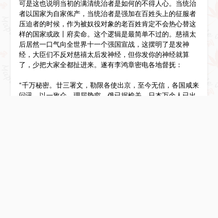
可是这也说明当初的满清统治者是如何的不得人心。当统治
者以国家为自家俬产，当统治者是强加在百姓头上的征服者
压迫者的时候，作为被奴役对象的老百姓肯定不会热心替这
样的国家或政丨府卖命。这个逻辑是最简单不过的。慈禧太
后居然一口气向全世界十一个强国宣战，这摆明了是发神
经，大臣们不反对慈禧太后发神经，但你发你的神经就算
了，少把大家全都扯进来。遂有李鸿章密电各地督抚：
“千万秘密。廿三署文，勒限各使出京，至今无信，各国咸来
问讯。以一敌众，理屈势穷。俄已据榆关，日本万余人已出
广岛，英法德亦必发兵。瓦解即在目前，已无挽救之法。初
十以后，朝政皆为拳匪把持，文告恐有非两宫所出者，将来
必如咸丰十一年故事，乃能了事。今为疆臣计，各省集义团
御侮，必同归于尽。欲全东南以保宗社，诸大帅须以权宜应
之，以定各国之心，仍不背廿四旨，各督抚联络一气，以保
疆土。乞裁示，速定办法。”