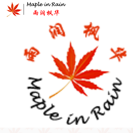
Skip
to
content
首页
>