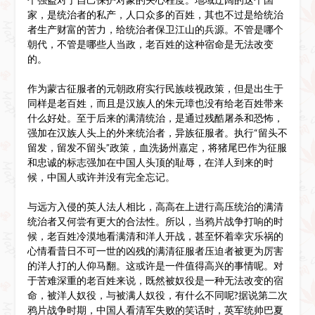
家，是统治者的私产，人口众多的百姓，其也不过是给统治
者生产财富的苦力，给统治者保卫江山的兵源。不管是哪个
朝代，不管是哪些人当政，老百姓的这种宿命是无法改变
的。
作为蒙古征服者的元朝政府实行民族歧视政策，但是出生于
同样是老百姓，而且是汉族人的朱元璋也没有给老百姓带来
什么好处。至于后来的满清统治，是通过残酷屠杀和恐怖，
强加在汉族人头上的外来统治者，异族征服者。执行“留头不
留发，留发不留头”政策，血洗扬州嘉定，将猪尾巴作为征服
和忠诚的标志强加在中国人头顶的耻辱，在洋人到来的时
候，中国人或许并没有完全忘记。
与远方入侵的英人法人相比，高高在上进行高压统治的满清
统治者又何尝有更大的合法性。所以，当鸦片战争打响的时
候，老百姓冷漠地看满清和洋人开战，甚至怀着幸灾乐祸的
心情看昔日不可一世的凶残的满清征服者压迫者被更为厉害
的洋人打的人仰马翻。这或许是一件值得高兴的事情呢。对
于苦难深重的老百姓来说，既然被奴役是一种无法改变的宿
命，被洋人奴役，与被满人奴役，有什么不同呢?据说第二次
鸦片战争时期，中国人看清军失败的笑话时，英军统帅巴夏