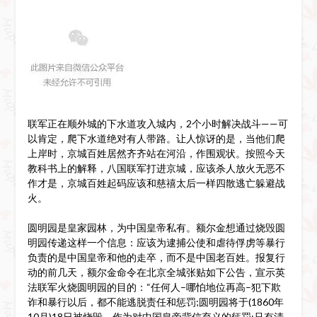
联军正在顺外城的下水道攻入城内，2个小时解决战斗——可
以肯定，爬下水道绝对有人带路。让人惊讶的是，当他们爬
上岸时，京城百姓居然齐齐站在河沿，作围观状。按照今天
教科书上的解释，八国联军打进京城，应该杀人放火无恶不
作才是，京城百姓起码应该和慈禧太后一样四散逃亡躲避战
火。
圆明园是皇家园林，为中国皇帝私有。额尔金想通过烧毁圆
明园传递这样一个信息：应该为逮捕公使和虐待俘虏等暴行
负责的是中国皇帝和他的走卒，而不是中国老百姓。报复行
动的前几天，额尔金命令在北京全城张贴如下公告，宣示英
法联军火烧圆明园的目的：“任何人–哪怕地位再高–犯下欺
诈和暴行以后，都不能逃脱责任和惩罚;圆明园将于(1860年
10月)18日被烧毁，作为对中国皇帝背信弃义的惩罚;只有清