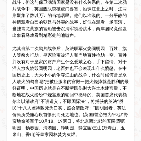
战斗，但这与保卫满清国家是没有什么关系的。在第二次鸦
片战争中，英国舰队突破虎门要塞，沿珠江北上之时，江两
岸聚集了数以万计的当地居民。他们以冷漠的、十分平静的
神情观看自己的朝廷与外夷的战事，好似在观看一场表演，
当挂青龙黄旗的官船被击沉清军纷纷跳水，两岸居民竟然发
出象看马戏看到精彩处的嘘嘘声。
尤其当第二次鸦片战争后，英法联军火烧圆明园，百姓、旗
人等乘火打劫，皇家珍宝被洋人和当地百姓抢劫一空。百姓
并没有对于皇家的财产产生什么爱戴之心，手下留情。对于
洋人放火烧毁圆明园，老百姓也不会表现出什么愤怒。在中
国历史上，大大小小的争夺江山的战争，什么时候何曾是杀
人放火的勾当呢?把被征服者的宫殿一把火烧掉就是胜利的最
好证明，中国历史就是在不断劳民伤财大兴土木建宫殿，不
断地在战火纷纷中烧宫殿的轮回中循环的。英国首席代表额
尔金以清政府“不讲道义，不顾国际法”，将捕获的英法“侨
民”十八人虐待致死为口实，照会清政府：“圆明园者，英法
侨民所受痛心疾首惨刑而死之地也。(英国)誓必毁为平地!”野
蛮地命英军于10月18、19两日，将北京西北郊的五园(即圆
明园、畅春园、清漪园、静明园、静宜园)三山(万寿山、玉
泉山、香山)等皇家园林焚为灰烬。