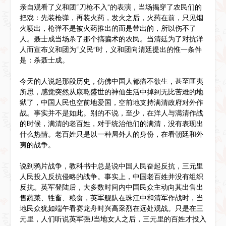
亲自观看了义和团“刀枪不入”的表演，当场揭穿了农民们的
把戏：先装枪弹，再装火药，发火之后，火药在前，只见烟
火喷出，枪弹不是被火药推出的而是带出的，所以伤不了
人。聂士成当场杀了那个搞骗术的农民。当清廷为了对抗洋
人而宣布义和团为“义民”时，义和团向清廷提出的惟一条件
是：杀聂士成。
今天的人说起那段历史，仿佛中国人都痛不欲生，甚至匪夷
所思，感觉突然从康乾盛世的神仙生活中掉到无比苦难的地
狱了，中国人民也空前地爱国，空前地支持满清政府对外作
战。事实并不是如此。别的不说，至少，在洋人与满清作战
的时候，满清的老百姓，对于统治他们的满清，没有表现出
什么热情。老百姓只是以一种局外人的身份，在看朝廷和外
夷的战争。
说到鸦片战争，教科书中总是说中国人民奋起反抗，三元里
人民投入反抗侵略的战争。事实上，中国老百姓并没有组织
反抗。英军登陆后，大多数时间内中国民众主动向其出售出
售蔬菜、牲畜、粮食，英军舰队在珠江中和清军作战时，当
地民众犹如端午看赛龙舟时兴高采烈在远处观战。只是在三
元里，人们听说英军强J当地女人之后，三元里的百姓才投入