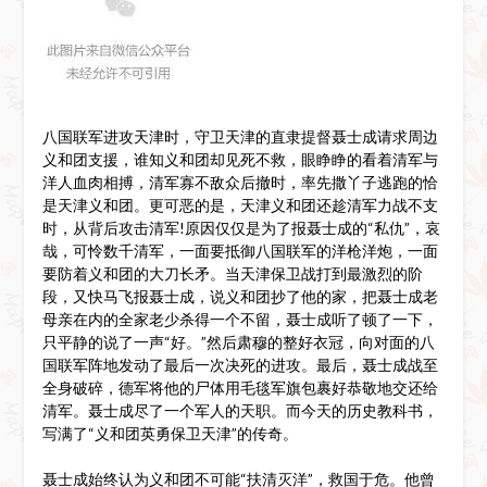
八国联军进攻天津时，守卫天津的直隶提督聂士成请求周边
义和团支援，谁知义和团却见死不救，眼睁睁的看着清军与
洋人血肉相搏，清军寡不敌众后撤时，率先撒丫子逃跑的恰
是天津义和团。更可恶的是，天津义和团还趁清军力战不支
时，从背后攻击清军!原因仅仅是为了报聂士成的“私仇”，哀
哉，可怜数千清军，一面要抵御八国联军的洋枪洋炮，一面
要防着义和团的大刀长矛。当天津保卫战打到最激烈的阶
段，又快马飞报聂士成，说义和团抄了他的家，把聂士成老
母亲在内的全家老少杀得一个不留，聂士成听了顿了一下，
只平静的说了一声“好。”然后肃穆的整好衣冠，向对面的八
国联军阵地发动了最后一次决死的进攻。最后，聂士成战至
全身破碎，德军将他的尸体用毛毯军旗包裹好恭敬地交还给
清军。聂士成尽了一个军人的天职。而今天的历史教科书，
写满了“义和团英勇保卫天津”的传奇。
聂士成始终认为义和团不可能“扶清灭洋”，救国于危。他曾