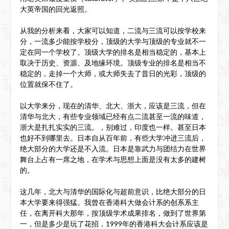
大英帝国的回光返照。
从我的分析来看，大家可以知道，二流与三流可以按学校来
分，一流多少能按学校分，顶级的大学与顶级的专业就不一
定在同一个学校了。顶级大学的排名是相当稳定的，基本上
取决于历史、资源、及地缘环境。顶级专业的排名是相当不
稳定的，走掉一个大师，或大师失去了昔日的光彩，顶级的
位置就保不住了。
以大学来分，现在的清华、北大、浙大，应该是三流，但在
清华与北大，有些专业领域已经有点二流甚至一流的味道，
浙大是扎扎实实的三流。，别难过，印度也一样。甚至日本
也好不到哪里去。日本自从百年前，有些大学冲进三流后，
绝大部分的大学还是不入流。日本是靠武力与团结力在世界
舞台上占有一席之地，在学术与思想上面是没有太多的建树
的。
这几年，北大与清华的国际化与超前意识，比绝大部分的日
本大学要来得强猛。我曾在香港科大做会计系的创系系主
任，在离开科大那年，按顶级学术成果排名，做到了世界第
一，但是多少是玩了花招，1999年的香港科大会计系应该是