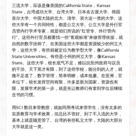
三流大学，应该是像美国的California State，Kansas
State，台湾成功大学、台湾大学、日本名古屋大学、韩国
首尔大学、中国大陆的北大、清华、浙大这一类的大学。这
些大学有一个共同特性，都是公立大学。公立大学是外行官
员管内行学术专家，就是咱们所说的“红管专、外行管内
行”。这些外行官员都要找一些“客观标准”来做管理依据，就
自然的数字挂帅了。在美国这些大学都是资源较少的州立大
学，这些大学，有些就被定位为教学型大学，像California
State Universities。有些是小州的州立大学，像Kansas
State。这些大学，校长底气不足，难以抗拒州政府与议员
的干涉。天下英才有限，到了这些学校，能分到的人才，就
微不足道了，数字管理，简单明瞭，成本低廉。在亚洲，官
本位下，校长发挥空间有限，许多是新兴国家，资源也有
限，发展学术的第一步，就是先让教师们有拿到学位后继续
念书的习惯。
用SCI 数目来管教授，就如同用考试来管学生，没有太多的
实质教育与学术效果，但总比不管好。到了不入流的大学，
基本上就是随意管了。台湾的有些私立大学，大陆的大部分
大学就是这一类。