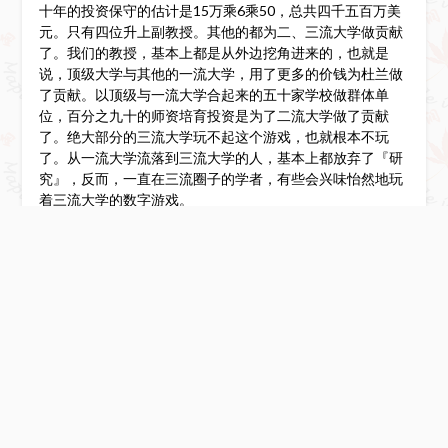
十年的投资保守的估计是15万乘6乘50，总共四千五百万美
元。只有四位升上副教授。其他的都为二、三流大学做贡献
了。我们的教授，基本上都是从外边挖角进来的，也就是
说，顶级大学与其他的一流大学，用了更多的价钱为杜兰做
了贡献。以顶级与一流大学合起来的五十家学校做群体单
位，百分之九十的师资培育投资是为了二流大学做了贡献
了。绝大部分的三流大学玩不起这个游戏，也就根本不玩
了。从一流大学流落到三流大学的人，基本上都放弃了『研
究』，反而，一直在三流圈子的学者，有些会兴味怡然地玩
着三流大学的数字游戏。
有人会说，这些百分之九十的年轻教授，会为顶级与一流大
学发表大量的文章，所以值这么多钱。哈！你就错了。杜兰
的这50个人，在十年内，发表了大约50篇文章，其中三分之
一是那升等的那四个人发的。其他46个人，几乎没有任何具
体成果。用浙大、清华的数字管理概念来看，起码四千万美
元是打了水漂了。在美国，百分之九十五的博士毕业生，这
一辈子，不会在顶尖杂志发表文章。顶尖杂志的百分之九十
的文章，是百分之一的学者写的。在杜兰商学院，学术成果
主要是五个讲座教授（师资队伍的5%）做的。那么，我们不
干脆就让这五个学者专做学问，何必花这么多钱，让这么多