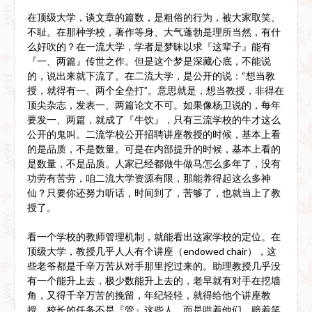
在顶级大学，谈文章的篇数，是粗俗的行为，被大家取笑、
不耻。在那种学校，著作等身、大气蓬勃是理所当然，有什
么好吹的？在一流大学，学者是梦昧以求『这辈子』能有
『一、两篇』传世之作。但是这个梦是深藏心底，不能说
的，说出来就下流了。在二流大学，是公开的说：“想当教
授，就得有一、两个全垒打”。意思就是，想当教授，非得在
顶尖杂志，发表一、两篇论文不可。如果像杨卫说的，每年
要发一、两篇，就成了『牛饮』，只有三流学校的牛才这么
公开的鬼叫。二流学校公开招聘讲座教授的时候，基本上看
的是品质，不是数量。可是在内部提升的时候，基本上看的
是数量，不是品质。人家已经都做牛做马怎么多年了，没有
功劳有苦劳，咱二流大学资源有限，那能养得起这么多神
仙？只要你还努力听话，时间到了，苦够了，也就当上了教
授了。
看一个学校的教师管理机制，就能看出这家学校的定位。在
顶级大学，教授几乎人人有个讲座（endowed chair），这
些老爷都是千辛万苦从对手那里挖过来的。助理教授几乎没
有一个能升上去，极少数能升上去的，老早就有对手在挖墙
角，又得千辛万苦的挽留，年纪轻轻，就得给他个讲座教
授。校长的任务不是『管』这些人，而是哄着他们，赔着笑