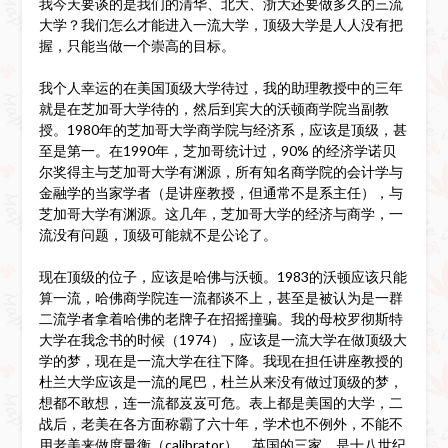
我今天要谈的是我们的清华、北大、浙大还要做多久的三流
大学？我们怎么才能进入一流大学，顶级大学是人人没有把
握，只能当做一个崇高的目标。
我个人幸运的在美国顶级大学待过，我的助理教授中的三年
就是在芝加哥大学待的，然后到宾大的沃顿商学院当副教
授。1980年的芝加哥大学商学院与经济系，应该是顶级，甚
至是第一。在1990年，芝加哥统计过，90% 的经济学诺贝
尔奖得主与芝加哥大学有渊源，所有知名商学院的会计学与
金融学的当家学者（是讲座教授，但通常不是系主任），与
芝加哥大学有渊源。这几年，芝加哥大学的经济与商学，一
流没有问题，顶级可能就不是公论了。
现在顶级的位子，应该是哈佛与沃顿。1983的沃顿应该只能
算一流，哈佛商学院连一流都谈不上，甚至是被认为是一群
二流学者拿着哈佛的老牌子在招摇撞骗。我的母校罗彻斯特
大学在我念书的时候（1974），应该是一流大学在做顶级大
学的梦，现在是一流大学在往下降。我现在担任讲座教授的
杜兰大学应该是一流的尾巴，杜兰从来没有做过顶级的梦，
想都不敢想，连一流都岌岌可危。表上都是美国的大学，二
战后，老美在各方面称霸了六十年，学术也不例外，不能不
用老美来做度量衡（calibrator）。英国的三家，是十八世纪