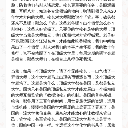
脸，防着他们与别人谈恋爱。校长更重要的任务，是眼观四
面、耳听八方，知道各专业领域的动向，聘请到领导未来20
年学术方向的大师。校长对大师那敢说个『管』字，磕头都
还来不及呢！那怎么『管』这些老爷呢？出个假货怎么办？
别担心，这些人好管极了。只要你的学校有足够的大师，顶
级大学当然是大师如云，他们互相把对方管得贼紧。老子好
不容易混到这个江湖名声，才能如此吃香喝辣，我们中间如
果出了一个假货，别人对我们的本事产生怀疑，我的数十年
修行，岂不被糟蹋了？在顶级大学里，每周定期的研讨会就
是擂台，那些大师们，在擂台上杀得你死我活。
当然，如果一个顶级大学，请了个无能校长，一口气找了一
群假大师，这个大学就马上出现劣币驱逐良币，这个顶级大
学就垮了。这就是为什么，顶级大学都在美国，又都是私立
大学。因为只有美国的顶级私立大学才能发展出一个极精细
的大师互相监管的『教授治校』的机制。美国的普林斯顿、
哈佛、耶鲁用了三百年的时间，用世界最优渥的资源，运用
市场机能，慢慢把美国的学术巨厦的上梁弄正了弄直了，美
国的一流大学像伯克莱、康奈尔才能放心的让教授来管自
己，管学校，甚至管校长。美国的三流大学基本上是官本
位，跟咱中国一模一样。李远哲这个学化学的书呆子，居然