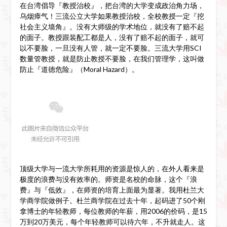
在台湾倡导『教授治校』，把台湾的大学变成政治角力场，
乌烟瘴气！三流公立大学如果教授治校，全校教授一定『挖
社会主义墙角』。没有大师级的学术地位，就没有了赔不起
的面子。教授跟装配工都是人，没有了赔不起的面子，就可
以不要脸，一旦没有人管，就一定不要脸。三流大学用SCI
数量管教授，就是防止教授不要脸，在我们管理学，这叫做
防止『道德危险』（Moral Hazard）。
顶级大学与一流大学所耗用的资源是惊人的，在外人看来是
极度的浪费与没有效率的。师资是名校的命脉，这个『浪
费』与『低效』，在师资的培育上面最为显著。我用杜兰大
学商学院做例子。杜兰商学院在过去十年，起码进了50个刚
拿博士的年轻教师，每位教师的年薪，用2006的价码，是15
万到20万美元，每个年轻教师可以待六年，不升就走人。这