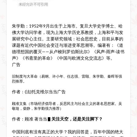
朱学勤：1952年9月出生于上海市。复旦大学史学博士、哈
佛大学访问学者，现为上海大学历史系教授，上海和平与发
展研究中心主任。主要研究领域：社会思想史，目前从事的
课题有近代中国社会变迁与渐进变革思潮等。编著有：《道
德理想国的覆灭——从卢梭到罗伯斯比尔》《风声·雨声·读书
声》《书斋里的革命》《中国与欧洲文化交流志》等。
广告
旧制度与大革命（易纲、许小年、任志强、雷颐、朱学勤、秦晖等强
烈推荐。
作者：(法)托克维尔当当广告
顾准文集（市场经济倡导者，反思民主与社会主义的著名思想家。吴
敬琏，柴静，朱学勤强力推荐）
作者：顾准 著当当▋
关注天空，还是关注脚下？
中国到底有没有真正的大学？我的回答是，百年中国的绝大