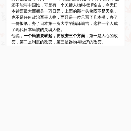
远不能与中国比，可是有一个关键人物叫福泽谕吉，今天日
本钞票最大面额是一万日元，上面的那个头像既不是天皇，
也不是任何政治军事人物，而只是一位只写了几本书，办了
一份报纸，办了日本第一所大学的福泽谕吉，这样一个人成
了现代日本民族的灵魂人物。
他说，
一个民族要崛起，要改变三个方面
，第一是人心的改
变，第二是制度的改变，第三是器物与经济的改变。
这三个方面的顺序，应该先是心灵，再是体制，最后才是经
济。把这个顺序颠倒过来，表面上看是捷径，但最后是走不
通的。近代日本基本上按福泽的路走的，它成功了。
同一时期的中国，却走了一条福泽谕吉预言走不通的路。辛
亥革命以后，制度的除旧布新看起来已经没问题了，可是整
个社会却陷入水深火热、军阀混战之中，打倒一个皇帝，出
现无数个土皇帝。
人们在绝望的时候，梁启超发现日本人早就说出这条路走不
通，才倡议新民运动，这可以说成为中国的20世纪全新的开
始。
文化立国，教育立国，我们知道，新文化运动是20世纪
中国或者说现代中国的真正开端。
这个开端最具标志性的事
件就是蔡元培手下的北京大学变成了一所真正的大学。
蔡元培从德国回来，以柏林大学模式拿来治理北京大学，只
几年时间就把它变成一所真正的大学，变成整个民族精神的