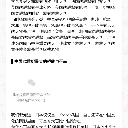
文艺复兴之前就有博罗尼亚大学，法国的崛起有巴黎大学，
英国的崛起有牛津剑桥，美国的崛起有哈佛。十九世纪初德
国要崛起的时候，就有柏林大学。
当时德国四分五裂，被拿破仑打得呜乎哀哉，割地、赔款、
求和，穷得不能再穷，窝囊得不能再窝囊了。一位最有远见
的人物是洪堡，他影响了普鲁士皇帝，相信民族崛起的关键
是民族的精神崛起，而精神崛起的最高手段就是大学。洪堡
成为内阁当中最重要的人，他建立了柏林大学，柏林大学的
首任校长就是哲学家费希特。
▋
中国20世纪最大的骄傲与不幸
我们都知道，日本仅仅是一个小小岛国，自古笼罩在中国文
化的阴影里面，可是今天它比中国强大。
为什么它会有今天？1868年明治维新开始时，日本的水平远