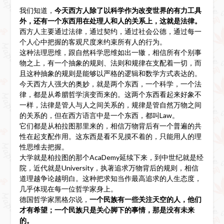
我们知道，
今天西方人除了以科学作为改变世界的有力工具
外，还有一个东西用在处理人和人的关系上，这就是法律。
西方人主要通过法律，通过契约，通过社会公德，通过每一
个人心中把握的客观尺度来约束所有人的行为。
这种法理思维，跟自然科学思维如出一辙，相信所有个别事
物之上，有一个抽象的规则、法则和规律在支配着一切，而
且这种抽象的规则是能够以严格的逻辑和数学方式表达的。
今天西方人强大的奥妙，就是两个东西，一个科学，一个法
律，都是从希腊哲学演变而来的。这两个东西看起来好象不
一样，法律是管人与人之间关系的，规律是管自然万物之间
的关系的，但在西方语言中是一个东西，都叫Law。
它们都是从柏拉图那里来的，相信万物背后有一个普遍的共
性在起支配作用。这东西是看不见摸不着的，只能用人的理
性思维去把握。
大学就是柏拉图的那个AcaDemy延续下来，到中世纪就是经
院，近代就是University，执著追求万物背后的规则，相信
道理越争论越明白。这种把求知当作最高追求的人生态度，
几乎体现在每一位哲学家身上。
德国哲学家黑格尔说，
一个民族有一些关注天空的人，他们
才有希望；
一个民族只是关心脚下的事情，那是没有未来
的。