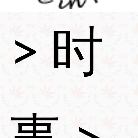
>
时
事
>