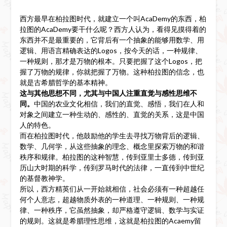
西方最早在柏拉图时代，就建立一个叫AcaDemy的东西，柏
拉图的AcaDemy要干什么呢？西方人认为，看得见摸得着的
东西并不是最重要的，它背后有一个抽象的能够用数学、用
逻辑、用语言精确表达的Logos，按今天的话，一种规律、
一种规则，那才是万物的根本。只要把握了这个Logos，把
握了万物的规律，你就把握了万物。这种柏拉图的信念，也
就是古希腊哲学的基本精神。
这与其他思想不同，尤其与中国人注重直觉与感性思维不
同。
中国的农业文化相信，我们的直觉、感悟，我们在人和
对象之间建立一种生动的、感性的、直觉的关系，这是中国
人的特色。
而在柏拉图时代，他鼓励他的学生去寻找万物背后的逻辑、
数学、几何学，从这些抽象的理念、概念里探索万物的和谐
秩序和规律。柏拉图的这种智慧，传到亚里士多德，传到亚
历山大时期的科学，传到罗马时代的法律，一直传到中世纪
的基督教神学。
所以，西方精英们从一开始就相信，社会必须有一种超越任
何个人意志，超越物质外表的一种道理、一种规则、一种规
律、一种秩序，它虽然抽象，却严格遵守逻辑、数学与实证
的规则。这就是希腊理性思维，这就是柏拉图的Acaemy留