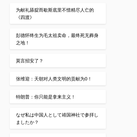
为献礼舔腚而歇斯底里不惜精尽人亡的
《四渡》
彭德怀终生为毛太祖卖命，最终死无葬身
之地！
莫言招安了？
张维迎：天朝对人类文明的贡献为0！
特朗普：你只能是拿来主义！
なぜ私は中国人として靖国神社で参拝し
ましたか？