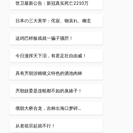
世卫最新公告：新冠真实死亡2210万
日本の三大美学：侘寂、物哀れ、幽玄
这鸡巴样板戏就一骗子骚屄！
今日漫挥天下泪，有君足壮自由威！
具有兲朝涉贿猪义特色的酒池肉林
兲朝妓委是连蛆都不如的臭婊子！
俄朝大桥合龙，吉林出海口梦碎…
从老祖宗起就不行！