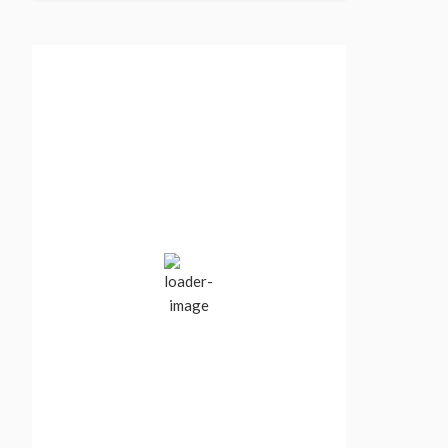
Vancouver, BC,
Canada
2:17 am,
Aug 8, 2026
17
°C
Broken Clouds
Wind Gust:
2 mph
Clouds:
81%
Visibility:
10 km
Sunrise:
5:54 am
Sunset:
8:41 pm