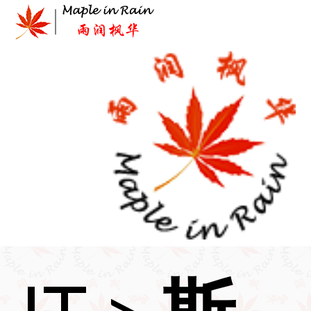
Skip
to
content
首页
>