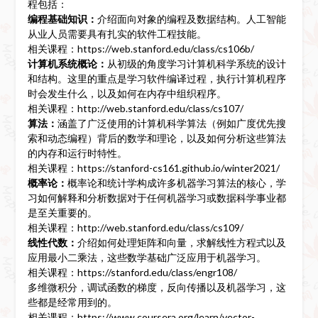
程包括：
编程基础知识：
介绍面向对象的编程及数据结构。人工智能
从业人员需要具有扎实的软件工程技能。
相关课程：https://web.stanford.edu/class/cs106b/
计算机系统概论
：
从初级的角度学习计算机科学系统的设计
和结构。这里的重点是学习软件编译过程，执行计算机程序
时会发生什么，以及如何在内存中组织程序。
相关课程：http://web.stanford.edu/class/cs107/
算法：
涵盖了广泛使用的计算机科学算法（例如广度优先搜
索和动态编程）背后的数学和理论，以及如何分析这些算法
的内存和运行时特性。
相关课程：https://stanford-cs161.github.io/winter2021/
概率论：
概率论和统计学构成许多机器学习算法的核心，学
习如何解释和分析数据对于任何机器学习或数据科学事业都
是至关重要的。
相关课程：http://web.stanford.edu/class/cs109/
线性代数：
介绍如何处理矩阵和向量，求解线性方程式以及
应用最小二乘法，这些数学基础广泛应用于机器学习。
相关课程：https://stanford.edu/class/engr108/
多维微积分，调试函数的梯度，反向传播以及机器学习，这
些都是经常用到的。
相关课程：https://www.coursera.org/learn/vector-