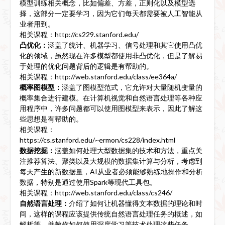
模型训练相关概念，比如偏差、方差，正则化以及模型选
择，这部分一定要学习，因为它们每天都需要被人工智能从
业者用到。
相关课程：http://cs229.stanford.edu/
凸优化：
涵盖了统计、机器学习、信号处理和其它使用凸优
化的领域，虽然现在许多模型都使用非凸优化，但是了解易
于处理的优化问题背后的逻辑是有帮助的。
相关课程：http://web.stanford.edu/class/ee364a/
概率图模型：
涵盖了图模型范式，它允许对大量随机变量的
概率集合进行建模。在计算机视觉和自然语言处理等各种应
用程序中，许多问题都可以使用图模型来表示，因此了解这
些思想是有帮助的。
相关课程：
https://cs.stanford.edu/~ermon/cs228/index.html
数据挖掘：
涵盖如何处理大型数据集的技术和方法，重点关
注推荐算法、聚类以及大规模的数据集计算与分析，考虑到
每天产生的新数据量，AI从业者必须能够熟练地操作和分析
数据，特别是通过使用Spark等现代工具包。
相关课程：http://web.stanford.edu/class/cs246/
自然语言处理：
介绍了如何让机器懂得文本数据的理论和时
间，这样的课程应该提供传统自然语言处理任务的概述，如
解析等，并教你如何使用深度学习等技术处理这些任务。