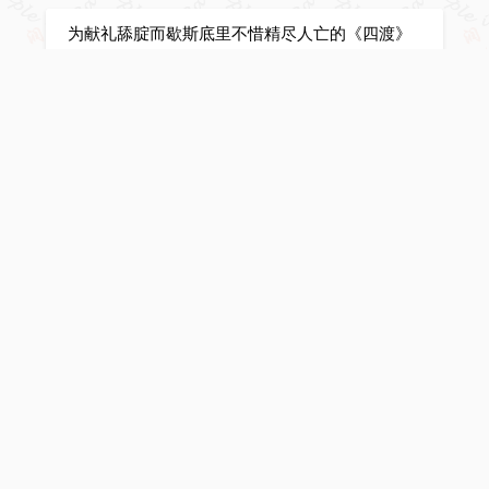
为献礼舔腚而歇斯底里不惜精尽人亡的《四渡》
彭德怀终生为毛太祖卖命，最终死无葬身之地！
莫言招安了？
张维迎：天朝对人类文明的贡献为0！
特朗普：你只能是拿来主义！
なぜ私は中国人として靖国神社で参拝しました
か？
世卫最新公告：新冠真实死亡2210万