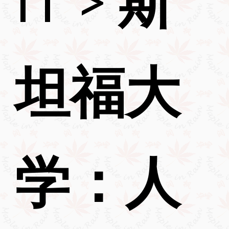
IT
>
斯
坦福大
学：人