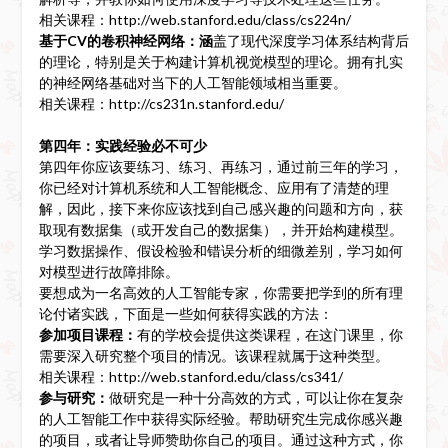
相关课程：http://web.stanford.edu/class/cs224n/
基于CV的卷积神经网络：涵
盖了现代深度学习体系结构背后
的理论，特别是关于构建计算机视觉模型的理论。拥有扎实
的神经网络基础对当下的人工智能领域相当重要。
相关课程：http://cs231n.stanford.edu/
第四年：实践经验必不可少
第四年你应该要练习、练习、再练习，通过前三年的学习，
你已经对计算机系统和人工智能概念、应用有了清楚的理
解，因此，接下来你应该找到自己感兴趣的问题和方向，获
取现有数据集（或开发自己的数据集），并开始构建模型。
学习数据操作、假设检验和错误分析的细微差别，学习如何
对模型进行故障排除。
要想成为一名高效的人工智能专家，你需要把学到的所有理
论付诸实践，下面是一些如何获得实践的方法：
参加项目课程：
有的学校会提供这类课程，在这门课里，你
需要深入研究整个项目的情况。该课程就属于这种类型。
相关课程：http://web.stanford.edu/class/cs341/
参与研究：
做研究是一种十分高效的方式，可以让你在复杂
的人工智能工作中获得实际经验。帮助研究生完成你感兴趣
的项目，或者让导师赞助你自己的项目。通过这种方式，你