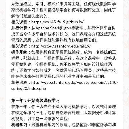
系数据模型、索引、模式和事务等主题。任何现代数据科学
家或机器学习工程师都必须学会如何与数据库交互，因此了
解他们是至关重要的。
相关课程：https://cs145-fa19.github.io/
并行计算：
从Apache Spark到gpu等硬件，并行计算平台构
成了当今许多平台和技术的核心。这门课程会介绍这些系统
背后的思想，这样你就能更熟练有效地使用它们。
相关课程：http://cs149.stanford.edu/fall19/
操作系统：
如果你想真正掌握系统编程，成为一名熟练的工
程师，那就去上一门操作系统课程，在这个课程中，你将从
零开始构建一个操作系统，你不仅将学习如何设计操作系
统，还将学习如何成为一名优秀的代码管理员，这些基本技
能在你未来任何需要写代码的职业生涯中都是无价的。
相关课程：http://web.stanford.edu/~ouster/cgi-bin/cs140-
spring20/index.php
第三年：开始高级课程学习
在第三年，你应该专注于深入学习机器学习，以及统计原理
在特定领域的应用，包括自然语言处理、大数据分析和计算
机视觉。以下是一些推荐的课程:
机器学习：
涵盖机器学习的原理，包括监督和非监督学习和