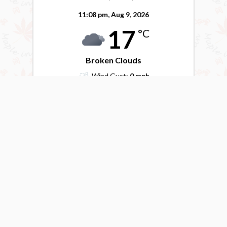
11:08 pm,
Aug 9, 2026
17
°C
Broken Clouds
Wind Gust:
0 mph
Clouds:
78%
Visibility:
10 km
Sunrise:
5:55 am
Sunset:
8:40 pm
78 %
1016 mb
5 mph
Weather from OpenWeatherMap
©2026 Maple in Rain All Rights Reserved