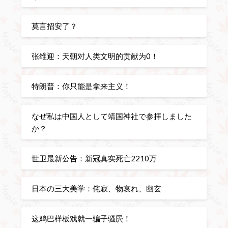
莫言招安了？
张维迎：天朝对人类文明的贡献为0！
特朗普：你只能是拿来主义！
なぜ私は中国人として靖国神社で参拝しました
か？
世卫最新公告：新冠真实死亡2210万
日本の三大美学：侘寂、物哀れ、幽玄
这鸡巴样板戏就一骗子骚屄！