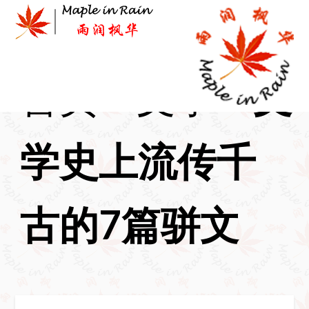
Skip
to
content
首页
>
文学
>
文
学史上流传千
古的7篇骈文