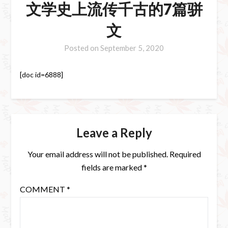
文学史上流传千古的7篇骈
文
Posted on
September 5, 2020
[doc id=6888]
Leave a Reply
Your email address will not be published.
Required
fields are marked
*
COMMENT
*