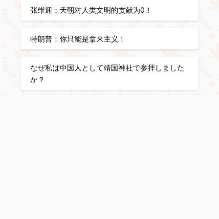
张维迎：天朝对人类文明的贡献为0！
特朗普：你只能是拿来主义！
なぜ私は中国人として靖国神社で参拝しました
か？
世卫最新公告：新冠真实死亡2210万
日本の三大美学：侘寂、物哀れ、幽玄
这鸡巴样板戏就一骗子骚屄！
今日漫挥天下泪，有君足壮自由威！