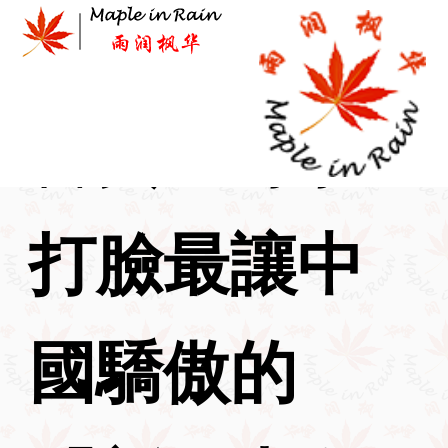
Skip
to
content
首页
>
时事
>
打臉最讓中
國驕傲的