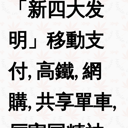
「新四大发
明」移動支
付, 高鐵, 網
購, 共享單車,