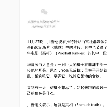
11月27晚，川普总统在推特转贴白宫社群媒体公关
是BBC纪录片《地球》中的片段。片中也节录了员克里斯
年电影《高杆》（Poolhall Junkies）的其中
华肯旁白大意是：一只巨大的狮子在非洲中部
咬他的耳朵、尾巴，它毫无反抗；母狮子开始
乱，鬣狗吼它、嘲弄它、吃掉它领地的食物。
直到有一天，雄狮不想忍了，站起来跑的跟风
己的角色是什么。
川普附文表示，这就是真相（So much tru