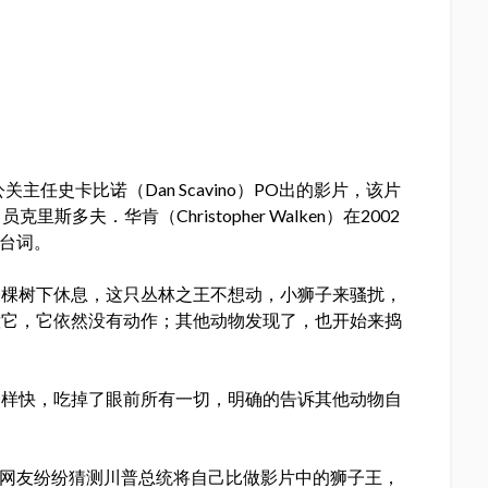
主任史卡比诺（Dan Scavino）PO出的影片，该片
多夫．华肯（Christopher Walken）在2002
一段台词。
一棵树下休息，这只丛林之王不想动，小狮子来骚扰，
惹它，它依然没有动作；其他动物发现了，也开始来捣
一样快，吃掉了眼前所有一切，明确的告诉其他动物自
th）。网友纷纷猜测川普总统将自己比做影片中的狮子王，