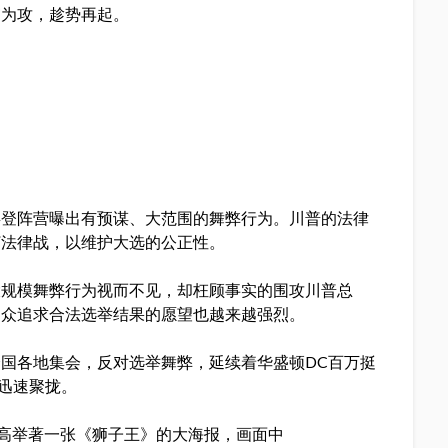
守为攻，趁势再起。
拜登阵营曝出有预谋、大范围的舞弊行为。川普的法律
打法律战，以维护大选的公正性。
大规模舞弊行为视而不见，却枉顾事实的围攻川普总
民众追求合法选举结果的愿望也越来越强烈。
国各地集会，反对选举舞弊，延续着华盛顿DC百万挺
在迅速聚拢。
众高举著一张《狮子王》的大海报，画面中