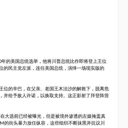
20年的美国总统选举，他将川普总统比作即将登上王位
篡位的民主党左派，连任美国总统，演绎一场现实版的
”王位的辛巴，在父亲、老国王木法沙的解救下，脱离危
狗，并给予敌人许诺，以换取支持。这正影射了拜登阵营
闻在大选前已经被曝光，但是被境外渗透的左媒掩盖真
贵BLM的街头暴力放任纵容，这些组织不断抹黑并抗议川