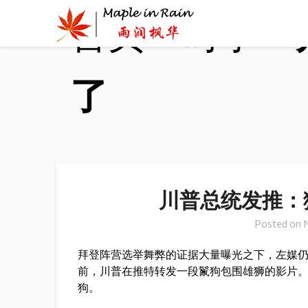
Skip
首页
>
时事
>
to
content
了
川普总统发推：
Posted on
拜登阵营选举舞弊的证据大量曝光之下，左媒
前，川普在推特转发一段鬣狗包围雄狮的影片
狗。