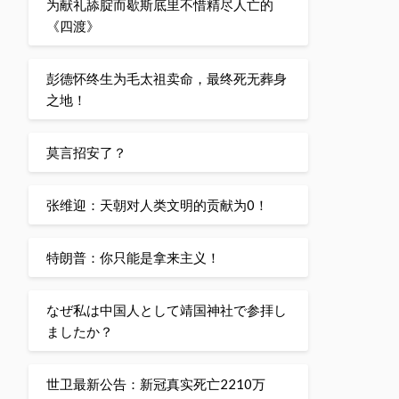
为献礼舔腚而歇斯底里不惜精尽人亡的
《四渡》
彭德怀终生为毛太祖卖命，最终死无葬身
之地！
莫言招安了？
张维迎：天朝对人类文明的贡献为0！
特朗普：你只能是拿来主义！
なぜ私は中国人として靖国神社で参拝し
ましたか？
世卫最新公告：新冠真实死亡2210万