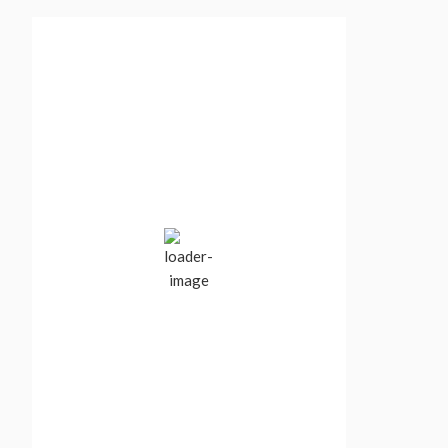
Vancouver, BC,
Canada
7:23 am,
Aug 8, 2026
17
°C
Overcast Clouds
Wind Gust:
2 mph
Clouds:
100%
Visibility:
10 km
Sunrise:
5:54 am
Sunset:
8:41 pm