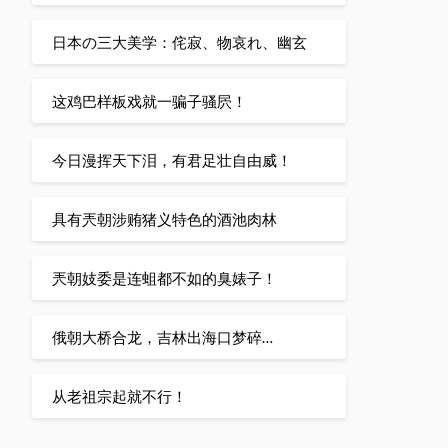
日本の三大美学：侘寂、物哀れ、幽玄
这鸡巴样板戏就一骗子骚屄！
今日漫挥天下泪，有君足壮自由威！
具有兲朝涉贿猪义特色的酒池肉林
兲朝妓委是连蛆都不如的臭婊子！
俄朝大桥合龙，吉林出海口梦碎…
从老祖宗起就不行！