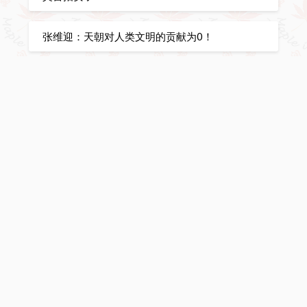
张维迎：天朝对人类文明的贡献为0！
特朗普：你只能是拿来主义！
なぜ私は中国人として靖国神社で参拝しました
か？
世卫最新公告：新冠真实死亡2210万
日本の三大美学：侘寂、物哀れ、幽玄
这鸡巴样板戏就一骗子骚屄！
今日漫挥天下泪，有君足壮自由威！