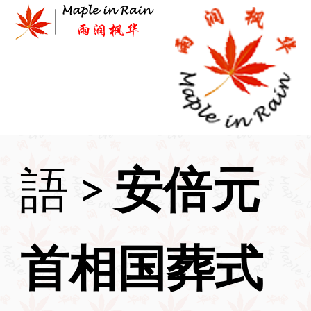
Skip
to
content
首页
>
日本
語
>
安倍元
首相国葬式