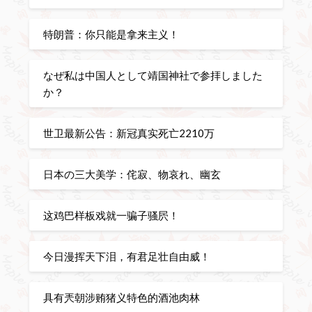
特朗普：你只能是拿来主义！
なぜ私は中国人として靖国神社で参拝しました
か？
世卫最新公告：新冠真实死亡2210万
日本の三大美学：侘寂、物哀れ、幽玄
这鸡巴样板戏就一骗子骚屄！
今日漫挥天下泪，有君足壮自由威！
具有兲朝涉贿猪义特色的酒池肉林