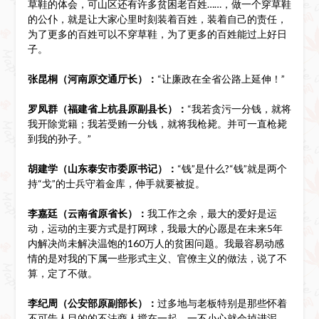
草鞋的体会，可山区还有许多贫困老百姓……，做一个穿草鞋
的公仆，就是让大家心里时刻装着百姓，装着自己的责任，
为了更多的百姓可以不穿草鞋，为了更多的百姓能过上好日
子。
张昆桐（河南原交通厅长）：
“让廉政在全省公路上延伸！”
罗凤群（福建省上杭县原副县长）：
“我若贪污一分钱，就将
我开除党籍；我若受贿一分钱，就将我枪毙。并可一直枪毙
到我的孙子。”
胡建学（山东泰安市委原书记）：
“钱”是什么?“钱”就是两个
持“戈”的士兵守着金库，伸手就要被捉。
李嘉廷（云南省原省长）：
我工作之余，最大的爱好是运
动，运动的主要方式是打网球，我最大的心愿是在未来5年
内解决尚未解决温饱的160万人的贫困问题。我最容易动感
情的是对我的下属一些形式主义、官僚主义的做法，说了不
算，定了不做。
李纪周（公安部原副部长）：
过多地与老板特别是那些怀着
不可告人目的的不法商人搅在一起，一不小心就会掉进泥