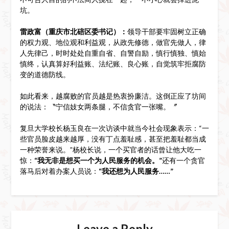
坑。
雷政富（重庆市北碚区委书记）：
领导干部要牢固树立正确
的权力观、地位观和利益观，从政先修德，做官先做人，律
人先律己，时时处处自重自省、自警自励，慎行慎独、慎始
慎终，认真算好利益账、法纪账、良心账，自觉筑牢拒腐防
变的道德防线。
如此看来，越腐败的官员越是热衷扮廉洁。这倒正应了坊间
的说法：〝宁信妓女两条腿，不信贪官一张嘴。〞
复旦大学校长杨玉良在一次访谈中就当今社会现象表示：“一
些官员脸皮越来越厚，没有丁点羞耻感，甚至把羞耻都当成
一种荣誉来说。”杨校长说，一个买官者的话曾让他大吃一
惊：
“我无非是想买一个为人民服务的机会。”
还有一个贪官
落马后对着办案人员说：
“我还想为人民服务……”
Leave a Reply