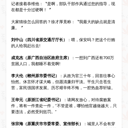
记者接着恭维他：〝是啊，部队干部作风通过您的指导，现
在都是十分过硬啊！〞
大家猜徐怎么回答的？徐才厚竟称：〝我最大的缺点就是清
廉。〞
刘中山（四川省原交通厅厅长）
：喂，保安吗？把这个行贿
的人给我赶出去!
成克杰（原广西自治区政府主席）
：一想到广西还有700万
贫困人口，我都睡不着觉啊!
李大伦（郴州原市委书记）
：从政为官三十年，回首往事心
怡然。休言怀才谋大略，但愿清廉归平淡。平生只念苍生
苦，富民强国求发展。历尽艰辛终不悔，一腔热血荐轩辕。
王华元（原浙江省纪委书记）
：请网友放心，对待腐败案
件，将有一件查处一件，“不管是谁，哪怕他官越做越大，只
要违法，必然受到惩罚。”
张宗海（原重庆市市委常委、宣传部长）
：城里人不会有穿