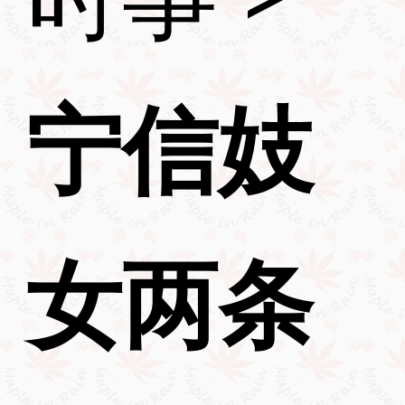
宁信妓
女两条