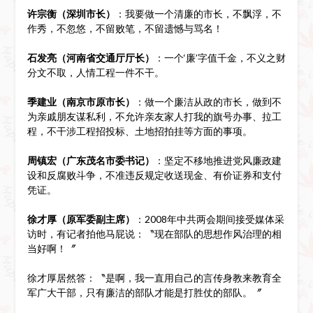
许宗衡（深圳市长）
：我要做一个清廉的市长，不飘浮，不
作秀，不忽悠，不留败笔，不留遗憾与骂名！
石发亮（河南省交通厅厅长）
：一个‘廉’字值千金，不义之财
分文不取，人情工程一件不干。
季建业（南京市原市长）
：做一个廉洁从政的市长，做到不
为亲戚朋友谋私利，不允许亲友家人打我的旗号办事、拉工
程，不干涉工程招投标、土地招拍挂等方面的事项。
周镇宏（广东茂名市委书记）
：坚定不移地推进党风廉政建
设和反腐败斗争，不准违反规定收送现金、有价证券和支付
凭证。
徐才厚（原军委副主席）
：2008年中共两会期间接受媒体采
访时，有记者拍他马屁说：〝现在部队的思想作风治理的相
当好啊！〞
徐才厚居然答：〝是啊，我一直用自己的言传身教来教育全
军广大干部，只有廉洁的部队才能是打胜仗的部队。〞