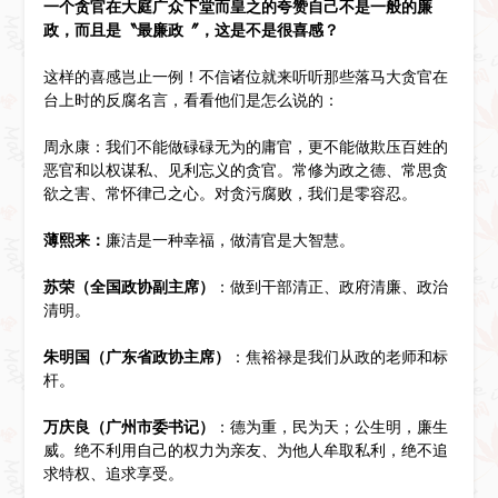
一个贪官在大庭广众下堂而皇之的夸赞自己不是一般的廉
政，而且是〝最廉政〞，这是不是很喜感？
这样的喜感岂止一例！不信诸位就来听听那些落马大贪官在
台上时的反腐名言，看看他们是怎么说的：
周永康：我们不能做碌碌无为的庸官，更不能做欺压百姓的
恶官和以权谋私、见利忘义的贪官。常修为政之德、常思贪
欲之害、常怀律己之心。对贪污腐败，我们是零容忍。
薄熙来：
廉洁是一种幸福，做清官是大智慧。
苏荣（全国政协副主席）
：做到干部清正、政府清廉、政治
清明。
朱明国（广东省政协主席）
：焦裕禄是我们从政的老师和标
杆。
万庆良（广州市委书记）
：德为重，民为天；公生明，廉生
威。绝不利用自己的权力为亲友、为他人牟取私利，绝不追
求特权、追求享受。