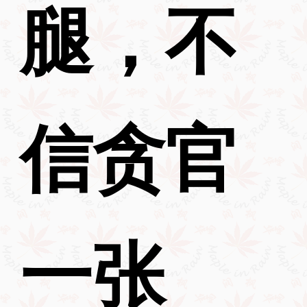
腿，不
信贪官
一张