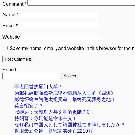
Comment
*
Name
*
Email
*
Website
Save my name, email, and website in this browser for the n
Search
Search
不堪回首的厦门大学！
为献礼舔腚而歇斯底里不惜精尽人亡的《四渡》
彭德怀终生为毛太祖卖命，最终死无葬身之地！
莫言招安了？
张维迎：天朝对人类文明的贡献为0！
特朗普：你只能是拿来主义！
なぜ私は中国人として靖国神社で参拝しましたか？
世卫最新公告：新冠真实死亡2210万