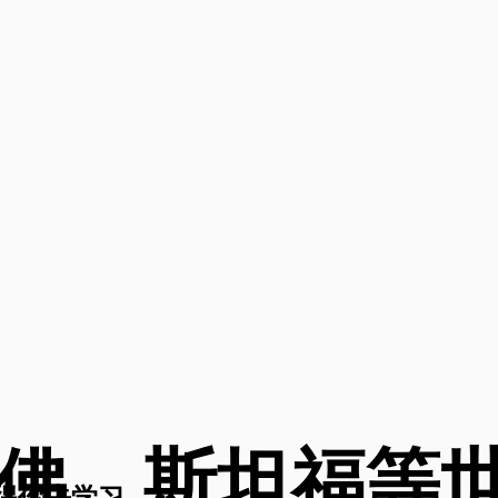
佛、斯坦福等
得你去学习