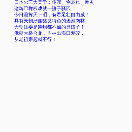
日本の三大美学：侘寂、物哀れ、幽玄
这鸡巴样板戏就一骗子骚屄！
今日漫挥天下泪，有君足壮自由威！
具有兲朝涉贿猪义特色的酒池肉林
兲朝妓委是连蛆都不如的臭婊子！
俄朝大桥合龙，吉林出海口梦碎…
从老祖宗起就不行！