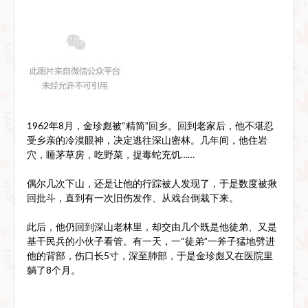
1962年8月，金珍彪被“精简”回乡。回到老家后，他不堪忍
受乡亲的冷漠眼神，决定逃往深山密林。几年间，他住岩
穴，睡茅草房，吃野菜，捉毒蛇充饥……
偶尔几次下山，还是让他的行踪被人发现了，于是数度被揪
回批斗，直到有一次旧伤发作、从戏台倒栽下来。
此后，他仍回到深山老林里，却交由几个既是他徒弟、又是
基干民兵的小伙子看管。有一天，一“徒弟”一斧子猛地劈进
他的背部，伤口长5寸，深至肺部，于是金珍彪又在医院里
躺了8个月。