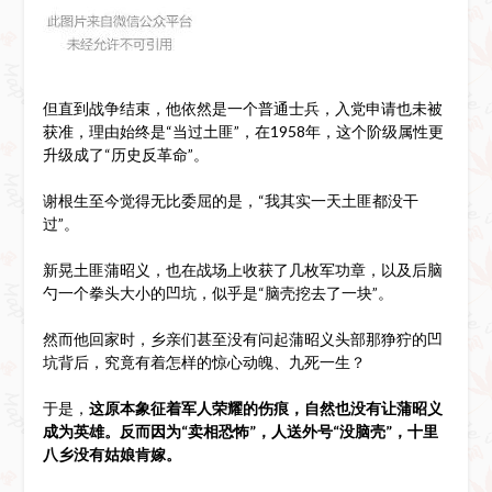
但直到战争结束，他依然是一个普通士兵，入党申请也未被
获准，理由始终是“当过土匪”，在1958年，这个阶级属性更
升级成了“历史反革命”。
谢根生至今觉得无比委屈的是，“我其实一天土匪都没干
过”。
新晃土匪蒲昭义，也在战场上收获了几枚军功章，以及后脑
勺一个拳头大小的凹坑，似乎是“脑壳挖去了一块”。
然而他回家时，乡亲们甚至没有问起蒲昭义头部那狰狞的凹
坑背后，究竟有着怎样的惊心动魄、九死一生？
于是，
这原本象征着军人荣耀的伤痕，自然也没有让蒲昭义
成为英雄。反而因为“卖相恐怖”，人送外号“没脑壳”，十里
八乡没有姑娘肯嫁。