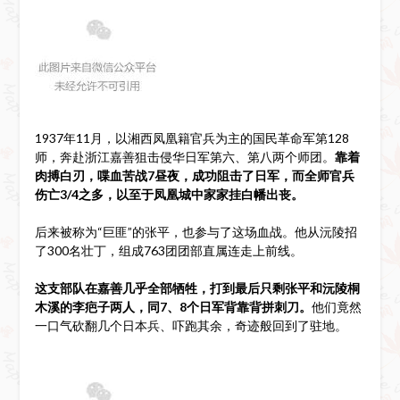
1937年11月，以湘西凤凰籍官兵为主的国民革命军第128
师，奔赴浙江嘉善狙击侵华日军第六、第八两个师团。
靠着
肉搏白刃，喋血苦战7昼夜，成功阻击了日军，而全师官兵
伤亡3/4之多，以至于凤凰城中家家挂白幡出丧。
后来被称为“巨匪”的张平，也参与了这场血战。他从沅陵招
了300名壮丁，组成763团团部直属连走上前线。
这支部队在嘉善几乎全部牺牲，打到最后只剩张平和沅陵桐
木溪的李疤子两人，同7、8个日军背靠背拼刺刀。
他们竟然
一口气砍翻几个日本兵、吓跑其余，奇迹般回到了驻地。