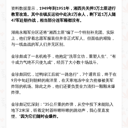
资料数据显示，
1949年到1951年，湘西共关押3万土匪进行
教育改造。其中在镇反运动中处决2万余人，剩下近1万人随
47军赴朝作战，
相当部分连军籍都没有。
湖南永顺军分区还将“湘西土匪”编了一个特别补充团。实际
上，他们穿着志愿军服装但并非正式军人。但面临的艰险，
与一线血战的军人们并无区别。
金珍彪成了一名机枪手，他抱定“洗罪立功，重塑人生”、“有
十成力气绝不只使九成”，经历了大小数十场战斗。
金珍彪回忆，过鸭绿江后就“一路急行”，7个通宵后，终于在
9月中旬赶到朝鲜的南洋里，在天寒地冻中全力抢修被美军
炸毁的机场。除此之外，他们还要负责全力清扫一颗颗未爆
炸弹。
金珍彪记忆深刻：“35公斤重的炸弹，从空中投下来能陷入
地下2米深，听着定时器咔嚓咔嚓的跳动声，我心里直发
憷。”
因为它们随时会爆炸。