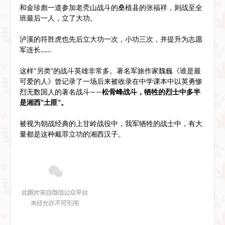
和金珍彪一道参加老秃山战斗的桑植县的张福祥，则战至全
班最后一人，立了大功。
泸溪的符胜虎也先后立大功一次，小功三次，并提升为志愿
军连长……
这样“另类”的战斗英雄非常多。著名军旅作家魏巍《谁是最
可爱的人》曾记录了一场后来被收录在中学课本中以英勇惨
烈无数国人的著名战斗——
松骨峰战斗，牺牲的烈士中多半
是湘西“土匪”。
被视为朝战经典的上甘岭战役中，我军牺牲的战士中，有大
量都是这种戴罪立功的湘西汉子。