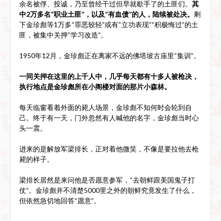
余名被俘、投诚，乃至曾经干过但早就歇手了的土匪们。
其
中2万多名“职业土匪”，以及“有血债”的人，陆续被处决。
剩
下金珍彪等1万多“罪恶较轻”或有“立功表现”“积极悔过”的土
匪，被集中关押“学习改造”。
1950年12月，金珍彪正在离家不远的佛塔坡古庙里“集训”。
一同关押在这里的上千人中，几乎每天都有十多人被枪决，
执行地点是金珍彪所在小阁楼对面的那片小森林。
每天临窗看着外面的毙人场景，金珍彪不知何时会轮到自
己。终于有一天，门外忽然有人喊他的名字，金珍彪当时心
头一震。
进来的是解放军梁排长，正对着他微笑，不像是要拉他去枪
毙的样子。
梁排长居然是来问他是否愿意参军，“去朝鲜跟美国鬼子打
仗”。金珍彪并不清楚5000里之外的朝鲜究竟发生了什么，
但依然急切地回答“愿意”。