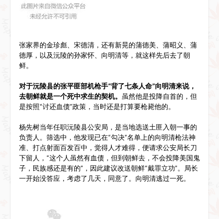
张家界的金珍彪、宋德清，还有新晃的蒲德美、蒲昭义、蒲
德厚，以及沅陵的孙家怀、向明清等，就这样先后去了朝
鲜。
对于沅陵县的张平匪部机枪手“背了七条人命”向明清来说，
去朝鲜就是一个死中求生的契机。
虽然他是投降自首的，但
是按照“讨还血债”政策，当时还是打算要枪毙他的。
杨先树当年任职沅陵县公安局，是当地选送土匪入朝一事的
负责人。筛选中，他发现已在“勾决”名单上的向明清枪法神
准、打点射面百发百中，觉得人才难得，便请求公安局长刀
下留人，“这个人虽然有血债，但到朝鲜去，不会投降美国鬼
子，民族感还是有的”，因此建议改送朝鲜“戴罪立功”。局长
一开始没答应，考虑了几天，同意了。向明清逃过一死。