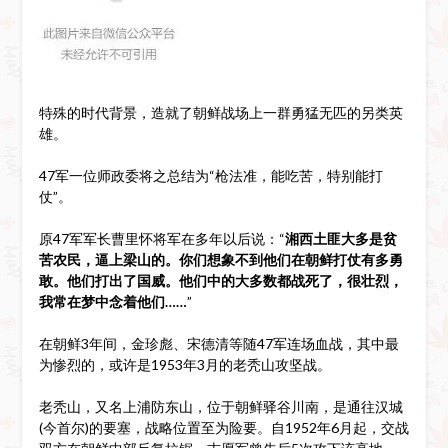
特殊的时代背景，造就了朝鲜战场上一群勇猛无匹的另类英
雄。
47军一位师政委将之总结为“枪法准，能吃苦，特别能打
仗”。
原47军军长曹里怀将军在多年以后说：“
湘西土匪大多是贫
苦农民，逼上梁山的。你们想象不到他们在朝鲜打仗有多勇
敢。他们打出了国威。他们中的大多数都战死了，很壮烈，
我常在梦中念着他们……
”
在朝鲜3年间，金珍彪、宋德清等随47军连场血战，其中最
为惨烈的，或许是1953年3月的老秃山攻坚战。
老秃山，又名上浦防东山，位于朝鲜驿谷川南，是通往汉城
(今首尔)的要塞，战略位置至为险要。自1952年6月起，交战