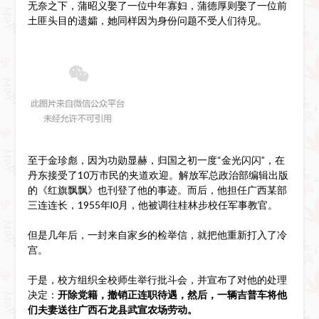
无奈之下，蒲昭义娶了一位中年寡妇，蒲德厚则娶了一位前
土匪头目的遗孀，她同样因为身份问题不受人们待见。
至于金珍彪，因为功勋显赫，归国之初一度“金光闪闪”，在
丹东接受了10万市民的夹道欢迎。解放军总政治部编辑出版
的《红旗飘飘》也刊登了他的事迹。而后，他担任广西某部
三连连长，1955年l0月，他被调往桂林步校任军事教官。
但是几年后，一封来自家乡的检举信，就把他重新打入了冷
宫。
于是，校方组织全校师生举行批斗会，并宣布了对他的处理
决定：
开除党籍，撤销正连职待遇，然后，一辆吉普车将他
们夫妻送往广西石龙县武宣农场劳动。