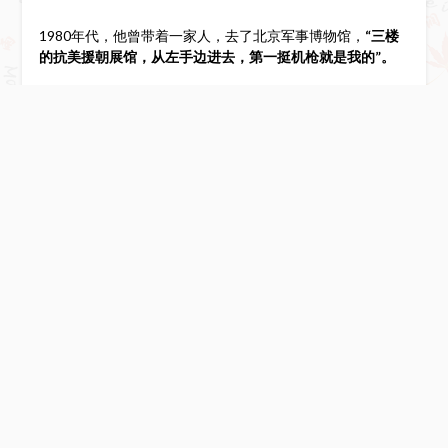
1980年代，他曾带着一家人，去了北京军事博物馆，
“三楼
的抗美援朝展馆，从左手边进去，第一挺机枪就是我的”。
金珍彪清楚记得他所使用的机枪规格、型号，还有枪托上摔
裂的痕迹。他沉默良久之后，突然像个孩子似的哭了起来……
Leave a Reply
Your email address will not be published.
Required
fields are marked
*
COMMENT
*