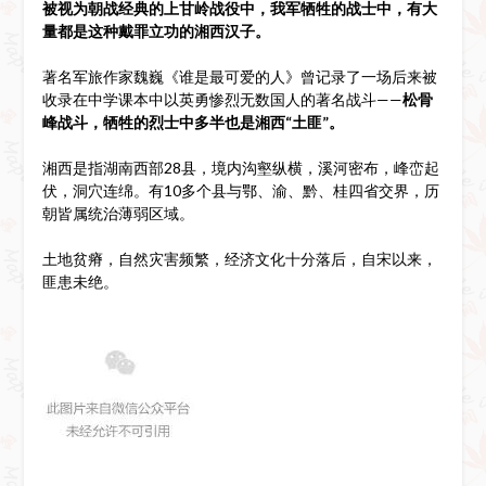
被视为朝战经典的上甘岭战役中，我军牺牲的战士中，有大
量都是这种戴罪立功的湘西汉子。
著名军旅作家魏巍《谁是最可爱的人》曾记录了一场后来被
收录在中学课本中以英勇惨烈无数国人的著名战斗——
松骨
峰战斗，牺牲的烈士中多半也是湘西“土匪”。
湘西是指湖南西部28县，境内沟壑纵横，溪河密布，峰峦起
伏，洞穴连绵。有10多个县与鄂、渝、黔、桂四省交界，历
朝皆属统治薄弱区域。
土地贫瘠，自然灾害频繁，经济文化十分落后，自宋以来，
匪患未绝。