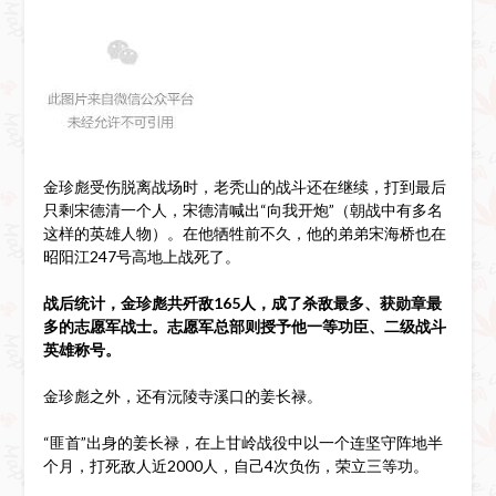
金珍彪受伤脱离战场时，老秃山的战斗还在继续，打到最后
只剩宋德清一个人，宋德清喊出“向我开炮”（朝战中有多名
这样的英雄人物）。在他牺牲前不久，他的弟弟宋海桥也在
昭阳江247号高地上战死了。
战后统计，金珍彪共歼敌165人，成了杀敌最多、获勋章最
多的志愿军战士。志愿军总部则授予他一等功臣、二级战斗
英雄称号。
金珍彪之外，还有沅陵寺溪口的姜长禄。
“匪首”出身的姜长禄，在上甘岭战役中以一个连坚守阵地半
个月，打死敌人近2000人，自己4次负伤，荣立三等功。