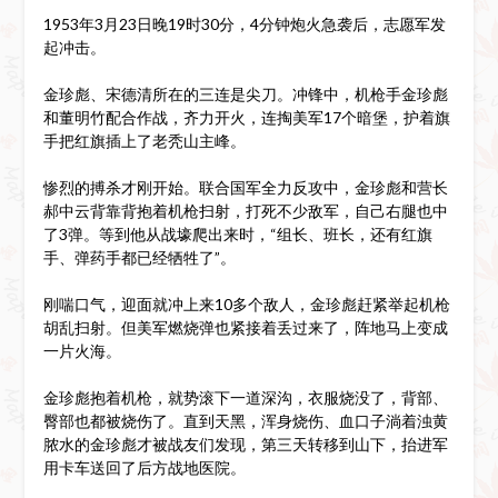
1953年3月23日晚19时30分，4分钟炮火急袭后，志愿军发
起冲击。
金珍彪、宋德清所在的三连是尖刀。冲锋中，机枪手金珍彪
和董明竹配合作战，齐力开火，连掏美军17个暗堡，护着旗
手把红旗插上了老秃山主峰。
惨烈的搏杀才刚开始。联合国军全力反攻中，金珍彪和营长
郝中云背靠背抱着机枪扫射，打死不少敌军，自己右腿也中
了3弹。等到他从战壕爬出来时，“组长、班长，还有红旗
手、弹药手都已经牺牲了”。
刚喘口气，迎面就冲上来10多个敌人，金珍彪赶紧举起机枪
胡乱扫射。但美军燃烧弹也紧接着丢过来了，阵地马上变成
一片火海。
金珍彪抱着机枪，就势滚下一道深沟，衣服烧没了，背部、
臀部也都被烧伤了。直到天黑，浑身烧伤、血口子淌着浊黄
脓水的金珍彪才被战友们发现，第三天转移到山下，抬进军
用卡车送回了后方战地医院。