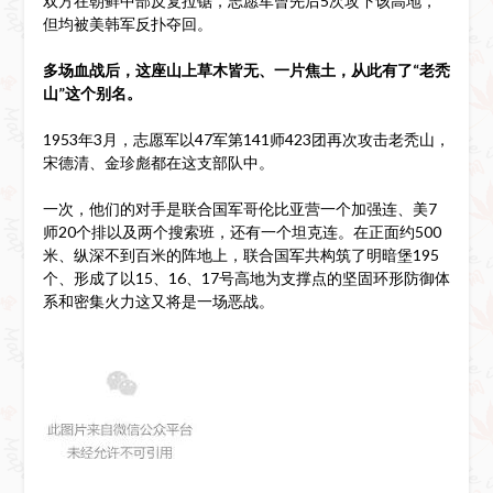
双方在朝鲜中部反复拉锯，志愿军曾先后5次攻下该高地，
但均被美韩军反扑夺回。
多场血战后，这座山上草木皆无、一片焦土，从此有了“老秃
山”这个别名。
1953年3月，志愿军以47军第141师423团再次攻击老秃山，
宋德清、金珍彪都在这支部队中。
一次，他们的对手是联合国军哥伦比亚营一个加强连、美7
师20个排以及两个搜索班，还有一个坦克连。在正面约500
米、纵深不到百米的阵地上，联合国军共构筑了明暗堡195
个、形成了以15、16、17号高地为支撑点的坚固环形防御体
系和密集火力这又将是一场恶战。