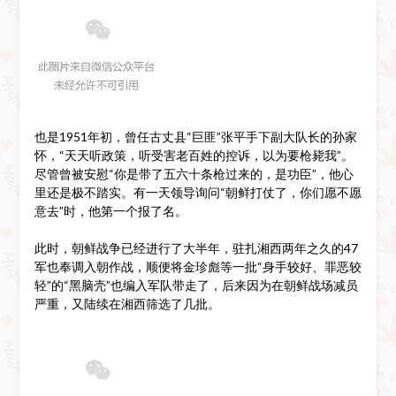
也是1951年初，曾任古丈县“巨匪”张平手下副大队长的孙家
怀，“天天听政策，听受害老百姓的控诉，以为要枪毙我”。
尽管曾被安慰“你是带了五六十条枪过来的，是功臣”，他心
里还是极不踏实。有一天领导询问“朝鲜打仗了，你们愿不愿
意去”时，他第一个报了名。
此时，朝鲜战争已经进行了大半年，驻扎湘西两年之久的47
军也奉调入朝作战，顺便将金珍彪等一批“身手较好、罪恶较
轻”的“黑脑壳”也编入军队带走了，后来因为在朝鲜战场减员
严重，又陆续在湘西筛选了几批。