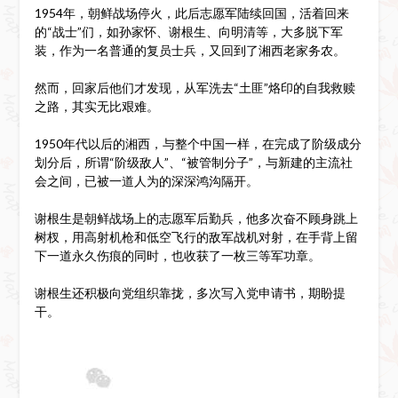
1954年，朝鲜战场停火，此后志愿军陆续回国，活着回来
的“战士”们，如孙家怀、谢根生、向明清等，大多脱下军
装，作为一名普通的复员士兵，又回到了湘西老家务农。
然而，回家后他们才发现，从军洗去“土匪”烙印的自我救赎
之路，其实无比艰难。
1950年代以后的湘西，与整个中国一样，在完成了阶级成分
划分后，所谓“阶级敌人”、“被管制分子”，与新建的主流社
会之间，已被一道人为的深深鸿沟隔开。
谢根生是朝鲜战场上的志愿军后勤兵，他多次奋不顾身跳上
树杈，用高射机枪和低空飞行的敌军战机对射，在手背上留
下一道永久伤痕的同时，也收获了一枚三等军功章。
谢根生还积极向党组织靠拢，多次写入党申请书，期盼提
干。