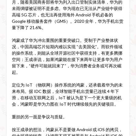
月，随着美国商务部将华为列入出口管制实体清单，华为的
未雨绸缪被证明不是多虑。华为现在已无法从产业链中获得
高端 5G 芯片，也无法再使用海外 Android 手机必备的
Google 移动服务套件（GMS）。2020 全年，华为手机出货
量下降了 21.6%。
鸿蒙成了华为冲出重围的重要突破口。受制于产业整体状
况，中国高端芯片短期内难以实现 “去美国化”。而软件领域
的操作系统，则能从全球开源社区中获得支持，有更多腾挪
空间：王成录说，如果鸿蒙能在接下来两年让更多华为用户
留下来，“硬件可能就回来了”，华为消费者业务或可再次崛
起。
定位为 IoT （物联网）操作系统的鸿蒙，还承载着华为的未
来布局。据 IDC 数据，全球智能手机出货量已连续 4 年下
滑，在移动互联网之后，IoT 被认为是下一个更大量级的机
会，鸿蒙即是华为力图在 IoT 时代继续领先的关键项目。
重担的另一面是争议与质疑。
按王成录的想法，鸿蒙从不是要做 Android 或 iOS 的拷贝，
但大环境的转变，让鸿蒙不得不被置于与 Android 和 iOS 的