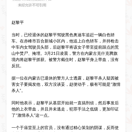
赵黎平
当时，已经退休的赵黎平驾驶黑色奥迪车追赶一辆白色轿
车。在赤峰市百合新城小区内，他追上白色轿车，并持枪击
中车内女驾驶员头部，后赵黎平将该女子带至提前踩点的荒
山中焚尸、掩埋。3月21日凌晨，警方在内蒙古克什克腾旗
境内将赵黎平抓获。被警方截住时，赵黎平身上带血，没有
反抗。
据一位在内蒙古已退休的警方人士透露，赵黎平杀人疑因被
害女子要揭发他，双方没谈妥，赵便动手，极有可能是“激情
杀人”。
同时他表示，赵黎平从基层开始就一直搞刑侦，然后事发后
他的上衣带血，并且并未逃走，犯罪手法之低级，更加印证
了“激情杀人”这一点。
一个于庙堂至上的官员，没有通过精心策划的阴谋，反而使