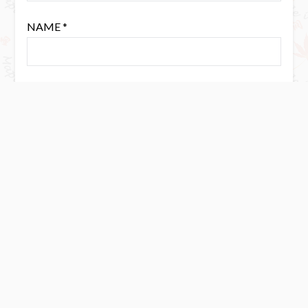
NAME
*
EMAIL
*
WEBSITE
Save my name, email, and website in this browser for the next
time I comment.