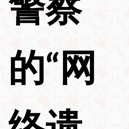
警察
的“网
络遗