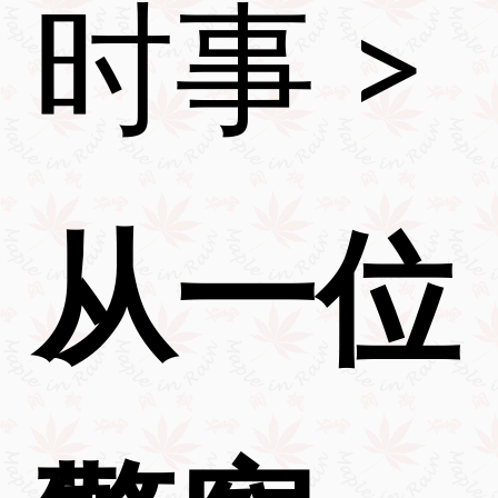
时事
>
从一位