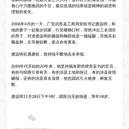
着心中力图挽回的不甘，最后造成的结果就是精神的崩溃和
理智的丧失。
2006年4月的一天，广安武胜县工商局党组书记龚远明，和
他的妻子一起散步回家，行至楼梯口时，突然冲出三名强壮
的男子，对准龚远明的脑袋和胸部就是一顿猛砸，导致其右
脑血肿，左耳被砍断，差点命丧黄泉。
龚远明在遇袭前，曾持续不断地实名举报。
自80年代开始的20年来，他坚持揭发那些肆意妄为的官员，
有的与招商引资有关，有的涉及土地和拆迁，有的涉及疫情
瞒报，还有的涉及冒名顶替，他也因此引火烧身，树敌无
数。
龚远明11月28日下午5时，因医治无效病逝，享年58岁。