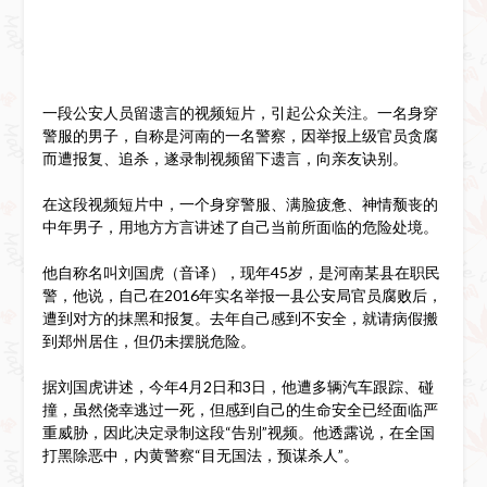
一段公安人员留遗言的视频短片，引起公众关注。一名身穿
警服的男子，自称是河南的一名警察，因举报上级官员贪腐
而遭报复、追杀，遂录制视频留下遗言，向亲友诀别。
在这段视频短片中，一个身穿警服、满脸疲惫、神情颓丧的
中年男子，用地方方言讲述了自己当前所面临的危险处境。
他自称名叫刘国虎（音译），现年45岁，是河南某县在职民
警，他说，自己在2016年实名举报一县公安局官员腐败后，
遭到对方的抹黑和报复。去年自己感到不安全，就请病假搬
到郑州居住，但仍未摆脱危险。
据刘国虎讲述，今年4月2日和3日，他遭多辆汽车跟踪、碰
撞，虽然侥幸逃过一死，但感到自己的生命安全已经面临严
重威胁，因此决定录制这段“告别”视频。他透露说，在全国
打黑除恶中，内黄警察“目无国法，预谋杀人”。