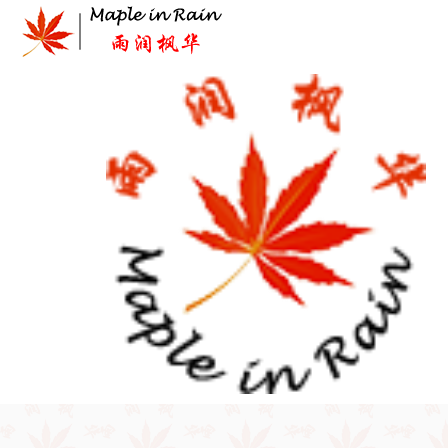
Skip
to
content
首页
>