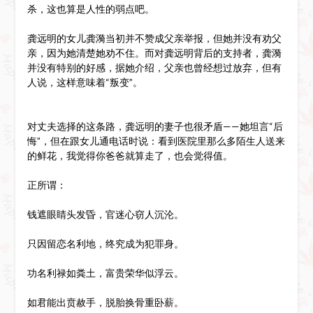
杀，这也算是人性的弱点吧。
龚远明的女儿龚漪当初并不赞成父亲举报，但她并没有劝父
亲，因为她清楚她劝不住。而对龚远明背后的支持者，龚漪
并没有特别的好感，据她介绍，父亲也曾经想过放弃，但有
人说，这样意味着“叛变”。
对丈夫选择的这条路，龚远明的妻子也很矛盾——她坦言“后
悔”，但在跟女儿通电话时说：看到医院里那么多陌生人送来
的鲜花，我觉得你爸爸就算走了，也会觉得值。
正所谓：
钱遮眼睛头发昏，官迷心窃人沉沦。
只因留恋名利地，终究成为犯罪身。
功名利禄如粪土，富贵荣华似浮云。
如君能出贲赦手，脱胎换骨重卧薪。