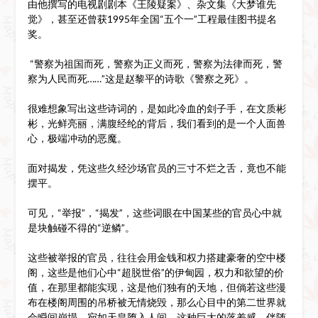
由他撰写的电视剧剧本《王陵疑案》、杂文集《大梦谁先
觉》，甚至还曾获1995年全国“五个一”工程最佳图书提名
奖。
“警察为祖国而死，警察为正义而死，警察为法律而死，警
察为人民而死……”这是赵黎平的诗歌《警察之死》。
很难想象写出这些诗词的，是如此冷血的刽子手，在文质彬
彬，光鲜亮丽，满腹经纶的背后，我们看到的是一个人面兽
心，极端冲动的恶魔。
面对揭发，凭这些久经沙场官员的三寸不烂之舌，竟也不能
摆平。
可见，“举报”，“揭发”，这些词眼在中国某些的官员心中就
是块触碰不得的“逆鳞”。
这些被举报的官员，往往会用金钱和权力搭建豪奢的空中楼
阁，这些是他们心中“超脱世俗”的伊甸园，权力和欲望的价
值，在那里都能实现，这是他们独有的天地，但倘若这些漫
布在楼阁周围的吊桥被无情烧毁，那么心目中的第二世界就
会瞬间崩塌，宛如天皇堕入人间，这种巨大的落差感，伴随