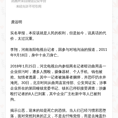
龚远明
实名举报，本应该就是人民的权利，但是如今，说真话的代
价，太过沉重。
李翔，河南洛阳电视台记者，因参与对地沟油的报道，2011
年9月18日，身中十余刀身亡。
2018年1月25日，河北电视台内参组两名记者暗访曲周县一
企业排污时，遭多人围殴，摄像器材、个人手机、钱包被
抢。知情者透露，其中一记者被施暴者捆绑，并恐吓扔水井
淹死。30日，北京时间从曲周县宣传部、公安局证实，涉事
企业所在的第田疃镇党委书记、镇长已停职接受调查；涉嫌
殴打记者的8人已到案，其中企业厂主杜新中等人已被刑
拘。
揭示公恶，迎来的却是死亡的恐惧。当人们已经习惯邪恶堕
落，面对突然到来的正义，不是去忏悔觉悟，而是去掩盖扑