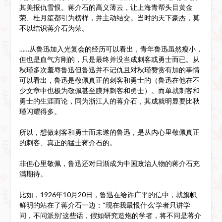
其美报仇雪恨。蒋介石的高义薄云，让上海青帮头目黄金
荣、杜月笙都引为榜样，并主动结交。当时的天下豪杰，莫
不以结识蒋介石为荣。
……从鲁迅加入光复会的经历可以看出，青年鲁迅虽然瘦小，
但也是血气方刚的，只是最终并没当成刺客或勇士而已。从
秋瑾多次羞辱鲁迅但鲁迅并不记仇且对秋瑾赞赏有加的事情
可以看出，鲁迅是敬佩真正的刺客和勇士的（鲁迅在他在不
少文章中也极为敬佩甚至膜拜刺客和勇士）。而单就刺客和
勇士的生涯而论，同为浙江人的蒋介石，其成就明显要比秋
瑾闪耀得多。
所以，想做刺客和勇士而未遂的鲁迅，是从内心里敬佩真正
的刺客、真正的猛士蒋介石的。
非但心里敬佩，鲁迅还对日渐成为中国政治人物的蒋介石充
满期待。
比如，1926年10月20日，鲁迅在给许广平的信中，就旗帜
鲜明的站在了蒋介石一边：“现在我最恨什么‘学者只讲学
问，不问派别’这些话，假如研究造炮的学者，将不问是蒋介