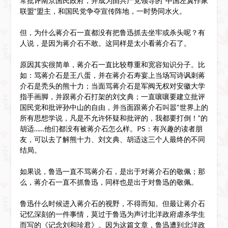
常批评南京国民政府，并成为由共产党领导的“中国左翼作家
联盟”盟主，和国民党争夺宣传阵地，一时势同水火。
但，为什么蒋介石一直都没有把鲁迅抓去坐牢或杀头呢？有
人说，是因为蒋介石不敢。这同样是太小看蒋介石了。
原因其实很简单，蒋介石一直比较尊重和宽容知识分子。比
如：骂蒋介石是王八蛋，并在蒋介石寿宴上当场写诗讽刺蒋
介石是秃头的熊十力；当面骂蒋介石是军阀无权对安徽大学
指手画脚，并跟蒋介石打架的刘文典；一直嚷嚷要建立批评
国民党和批评孙中山的自由，并当面跟蒋介石叫嚣“世界上的
所有思想学说，凡是不允许怀疑和批评的，我都要打倒！”的
胡适……他们都没有被蒋介石怎么样。PS：有兴趣的读者朋
友，可以去了解熊十力、刘文典、胡适这三个人最终的不同
结局。
如果说，鲁迅一直不骂蒋介石，是出于对蒋介石的敬佩；那
么，蒋介石一直不抓鲁迅，同样也是出于对鲁迅的敬佩。
鲁迅什么时候进入蒋介石的视野，不得而知。但最让蒋介石
记忆深刻的一件事情，莫过于鲁迅为声讨北洋政府虐杀学生
而写的《记念刘和珍君》。因为这篇文章，鲁迅遭到北洋政