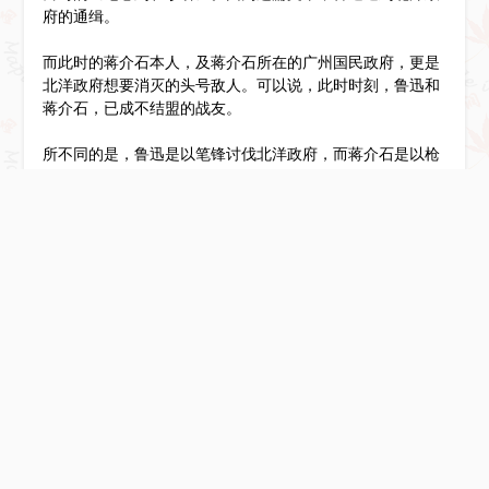
府的通缉。
而此时的蒋介石本人，及蒋介石所在的广州国民政府，更是
北洋政府想要消灭的头号敌人。可以说，此时时刻，鲁迅和
蒋介石，已成不结盟的战友。
所不同的是，鲁迅是以笔锋讨伐北洋政府，而蒋介石是以枪
炮讨伐北洋政府（北伐战争）。但此时以笔锋作为枪炮的文
弱书生鲁迅，已然为蒋介石所敬佩。
因为同情学生运动而被北洋政府教育部开除，因此丢掉铁饭
碗之后，鲁迅曾经短暂在厦门大学、中山大学任职，但都不
甚如意。1927年底，蒋介石的南京国民政府大学院（教育
部）给鲁迅送来一份大礼：特约撰述员，不用上班每个月就
可以领400块大洋。年薪4800块大洋，到底有多丰厚呢？可
以参考的是，1919年，鲁迅在北京买了一套有30多间房子的
四合院，只花了3675块大洋。
1930年，鲁迅先后发起成立“中国自由运动大同盟”和“中国
左翼作家联盟”，且成为盟主，不但公开反对南京国民政府的
统治，更和国民党展开了激烈的舆论战，也因此成为国民党