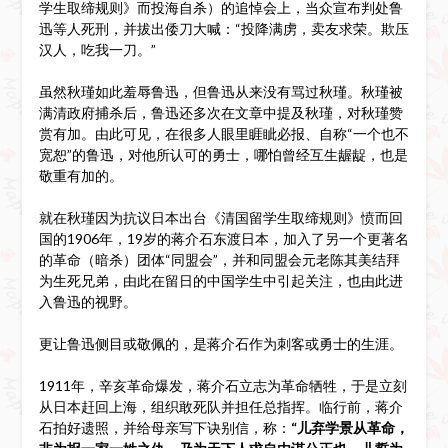
学生取缔规则》而投海自杀）的追悼会上，当众宣布判处鲁
迅等人死刑，并拔出倭刀大喊：“投降满虏，卖友求荣。欺压
汉人，吃我一刀。”
虽然秋瑾如此羞辱鲁迅，但鲁迅从来没有骂过秋瑾。秋瑾被
满清政府捕杀后，鲁迅还多次在文章中提及秋瑾，对秋瑾赞
赏有加。由此可见，在很多人眼里睚眦必报、自称“一个也不
宽恕”的鲁迅，对他所认可的勇士，哪怕曾经互生龌龊，也是
敬重有加的。
就在秋瑾因为抗议日本出台《清国留学生取缔规则》愤而回
国的1906年，19岁的蒋介石东渡日本，加入了另一个更著名
的革命（暗杀）团体“同盟会”，并和同盟会元老陈其美结拜
为生死兄弟，由此在留日的中国学生中引起关注，也由此进
入鲁迅的视野。
更让鲁迅侧目或敬佩的，是蒋介石作为刺客或勇士的生涯。
1911年，辛亥革命爆发，蒋介石立志为革命牺牲，于是立刻
从日本赶回上海，组织敢死队并担任总指挥。临行前，蒋介
石拍好遗照，并给母亲写下诀别信，称：
“儿弃学景从革命，