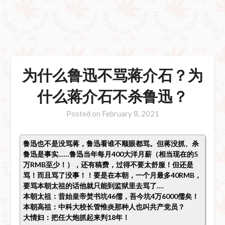
为什么鲁迅不骂蒋介石？为
什么蒋介石不杀鲁迅？
Posted on
February 8, 2021
鲁迅也不是没骂蒋，鲁迅看谁不顺眼都骂。但蒋没抓、杀
鲁迅是事实……鲁迅当年每月400大洋月薪（相当现在的5
万RMB至少！），还有稿费，过得不要太舒服！但还是
骂！而且骂了没事！！要是在本朝，一个月最多40RMB，
要骂本朝太祖的话他就只能到监狱里去骂了….
本朝太祖：昔始皇帝焚书坑46儒，吾今坑4万6000儒矣！
本朝高祖：中科大校长管惟炎那种人也叫共产党员？
大情妇：把任大炮抓起来判18年！