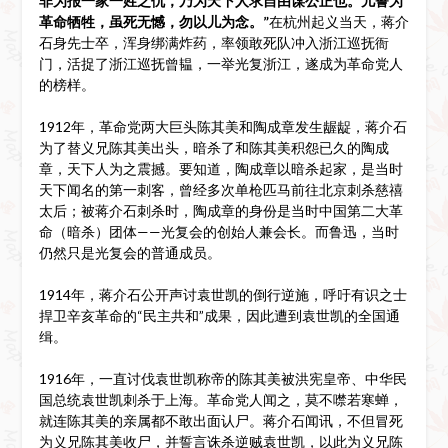
非为报一家一姓之仇，乃为天下人求自由谋公正也。儿誓为
革命牺牲，虽死无憾，勿以儿为念。”
在杭州起义当天，蒋介
石身先士卒，浑身绑满炸药，率领敢死队冲入浙江巡抚衙
门，活捉了浙江巡抚曾韫，一举光复浙江，遂成为革命党人
的榜样。
1912年，革命党两大巨头陈其美和陶成章发生龌龊，蒋介石
为了替义兄陈其美出头，暗杀了和陈其美积怨已久的陶成
章，天下人为之震撼。要知道，陶成章以暗杀起家，是当时
天下闻名的第一刺客，曾经多次单枪匹马前往北京刺杀慈禧
太后；被蒋介石刺杀时，陶成章的身份是当时中国第二大革
命（暗杀）团体——光复会的创始人兼会长。而鲁迅，当时
仍然只是光复会的普通成员。
1914年，蒋介石公开声讨袁世凯的倒行逆施，呼吁有识之士
捍卫辛亥革命的“民主共和”成果，因此遭到袁世凯的全国通
缉。
1916年，一直讨伐袁世凯称帝的陈其美被洪宪皇帝、中华民
国总统袁世凯刺杀于上海。革命党人闻之，莫不噤若寒蝉，
就连陈其美的亲属都不敢出面认尸。蒋介石闻讯，不但冒死
为义兄陈其美收尸，并誓言诛杀逆贼袁世凯，以此为义兄陈