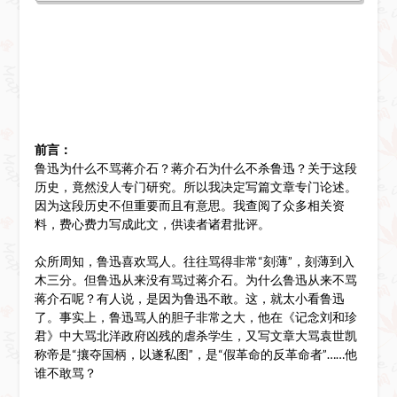
前言：
鲁迅为什么不骂蒋介石？蒋介石为什么不杀鲁迅？关于这段
历史，竟然没人专门研究。所以我决定写篇文章专门论述。
因为这段历史不但重要而且有意思。我查阅了众多相关资
料，费心费力写成此文，供读者诸君批评。
众所周知，鲁迅喜欢骂人。往往骂得非常“刻薄”，刻薄到入
木三分。但鲁迅从来没有骂过蒋介石。为什么鲁迅从来不骂
蒋介石呢？有人说，是因为鲁迅不敢。这，就太小看鲁迅
了。事实上，鲁迅骂人的胆子非常之大，他在《记念刘和珍
君》中大骂北洋政府凶残的虐杀学生，又写文章大骂袁世凯
称帝是“攘夺国柄，以遂私图”，是“假革命的反革命者”……他
谁不敢骂？