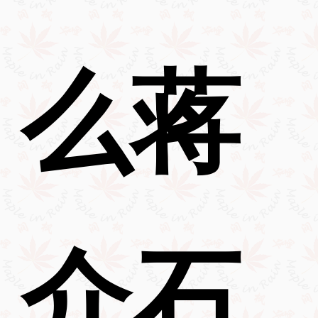
么蒋
介石