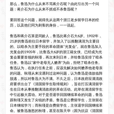
那么，鲁迅为什么从来不骂蒋介石呢？由此引出另一个问
题：蒋介石为什么从来不抓或不杀鲁迅呢？
要回答这个问题，就得先从这两个浙江老乡留学日本的经
历，以及他们同为刺客的身份，一一说起。
鲁迅和蒋介石算是同龄人，鲁迅比蒋介石大6岁。1902年，
21岁的鲁迅前往日本留学，并加入了以推翻满清为主要目
的、以暗杀为主要手段的革命团体“光复会”。就在鲁迅加入
光复会的1905年，比鲁迅大6岁的浙江籍女侠、已经成为光
复会重要首领的秋瑾，再次来到日本，并给鲁迅安排了暗杀
任务。鲁迅以“家中老母无人赡养”为由，拒绝了暗杀任务。
鲁迅认为，在执行任务之前，应该先解决如何赡养他老母亲
的问题。秋瑾从来没遇到过这种问题，认为鲁迅是借故临阵
脱逃，所以对鲁迅大为不满。不久之后，日本政府应满清政
府要求出台了《清国留学生取缔规则》，旨在打压满清留学
生在日本从事推翻满清政府的革命活动。此举在满清留学生
中引起极大震动。对于是否退学回国继续革命的问题，鲁迅
跟秋瑾又发生了尖锐的矛盾。鲁迅是公费留学生，主张留在
日本继续学习；而秋瑾是自费留学生，主张退学回国继续革
命。被鲁迅激怒的秋瑾，甚至在陈天华（因为抗议《清国留