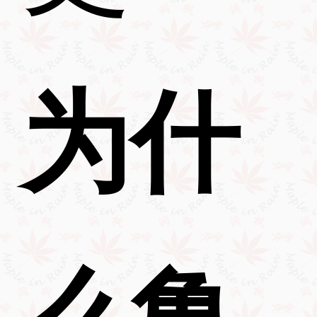
为什
么鲁