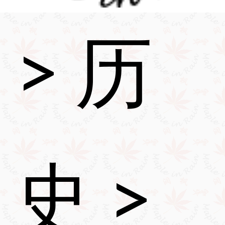
>
历
史
>