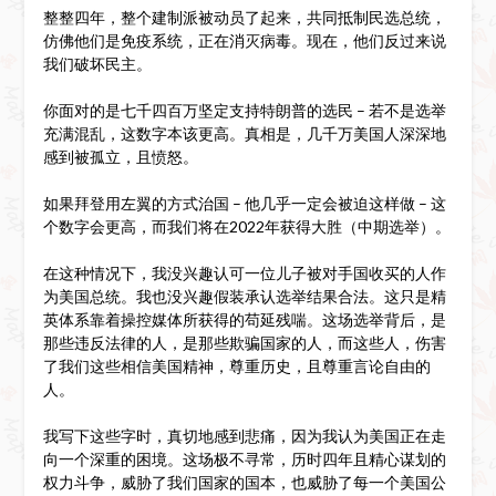
整整四年，整个建制派被动员了起来，共同抵制民选总统，
仿佛他们是免疫系统，正在消灭病毒。现在，他们反过来说
我们破坏民主。
你面对的是七千四百万坚定支持特朗普的选民 – 若不是选举
充满混乱，这数字本该更高。真相是，几千万美国人深深地
感到被孤立，且愤怒。
如果拜登用左翼的方式治国 – 他几乎一定会被迫这样做 – 这
个数字会更高，而我们将在2022年获得大胜（中期选举）。
在这种情况下，我没兴趣认可一位儿子被对手国收买的人作
为美国总统。我也没兴趣假装承认选举结果合法。这只是精
英体系靠着操控媒体所获得的苟延残喘。这场选举背后，是
那些违反法律的人，是那些欺骗国家的人，而这些人，伤害
了我们这些相信美国精神，尊重历史，且尊重言论自由的
人。
我写下这些字时，真切地感到悲痛，因为我认为美国正在走
向一个深重的困境。这场极不寻常，历时四年且精心谋划的
权力斗争，威胁了我们国家的国本，也威胁了每一个美国公