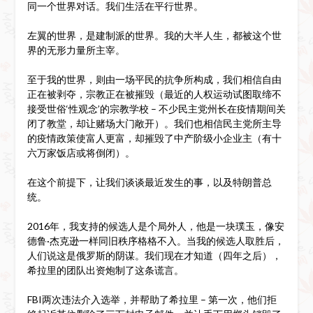
同一个世界对话。我们生活在平行世界。
左翼的世界，是建制派的世界。我的大半人生，都被这个世
界的无形力量所主宰。
至于我的世界，则由一场平民的抗争所构成，我们相信自由
正在被剥夺，宗教正在被摧毁（最近的人权运动试图取缔不
接受世俗‘性观念’的宗教学校 – 不少民主党州长在疫情期间关
闭了教堂，却让赌场大门敞开）。我们也相信民主党所主导
的疫情政策使富人更富，却摧毁了中产阶级小企业主（有十
六万家饭店或将倒闭）。
在这个前提下，让我们谈谈最近发生的事，以及特朗普总
统。
2016年，我支持的候选人是个局外人，他是一块璞玉，像安
德鲁·杰克逊一样同旧秩序格格不入。当我的候选人取胜后，
人们说这是俄罗斯的阴谋。我们现在才知道（四年之后），
希拉里的团队出资炮制了这条谎言。
FBI两次违法介入选举，并帮助了希拉里 – 第一次，他们拒