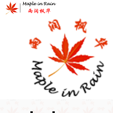
Skip
to
content
首页
>