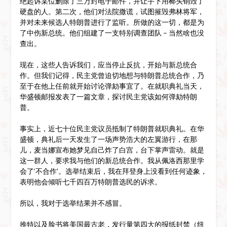
绝起诉某位删除了三万封电子邮件，并让手下用榔头销毁了
硬盘的人。第二次，他们对法院撒谎，试图摧毁弗林将军，
并对未来候选人特朗普进行了监听。所做的这一切，都是为
了中伤新总统。他们组建了一支特别调查团队 – 当然啥也没
查出。
现在，这些人告诉我们，应当停止反抗，开始与新总统合
作。但我们记得，民主党曾迫切地想与特朗普总统合作，乃
至于在他上任前就开始讨论弹劾事宜了。在就职典礼当天，
华盛顿邮报发表了一篇文章，探讨民主党该如何弹劾特朗
普。
事实上，近七十位民主党议员抵制了特朗普就职典礼。在华
盛顿，典礼后一天发生了一场声势浩大的左翼游行，在那
儿，麦当娜宣布她梦见自己炸了白宫，台下掌声雷动。就是
这一群人，要求我与他们的新总统合作。我从佩洛西那里学
会了‘不合作’。选举结束后，我在拜登身上没看到任何迹象，
表明他会倾听七千四百万特朗普选民的诉求。
所以，我对于选举结果并不感冒。
推特以及脸书将美国最古老，发行量第四大的报纸封禁（纽