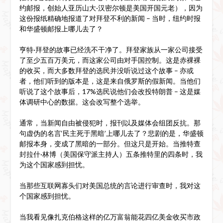
约邮报，创始人亚历山大·汉密尔顿是美国开国元老），因为
这份报纸精确地报道了对拜登不利的新闻 – 当时，纽约时报
和华盛顿邮报上哪儿去了？
亨特·拜登的故事已经洗不干净了。拜登家族从一家公司接受
了至少五百万美元，而这家公司由对手国控制。这是赤裸裸
的收买，而大多数拜登的选民并没听说过这个故事 – 亦或
者，他们听到的版本是，这是来自俄罗斯的假新闻。当他们
听说了这个故事后，17%选民说他们会改投特朗普 – 这是媒
体调研中心的数据。这会改写整个选举。
通常，当新闻自由被侵犯时，报刊以及媒体会组团反抗。那
句虚伪的名言‘民主死于黑暗’上哪儿去了？悲剧的是，华盛顿
邮报本身，变成了黑暗的一部分。但这只是开始。当推特查
封拉什·林博（美国保守派主持人）五条推特里的四条时，我
为这个国家感到担忧。
当那些互联网寡头们对美国总统的言论进行审查时，我对这
个国家感到担忧。
当我看见像扎克伯格这样的亿万富翁能花四亿美金收买市政