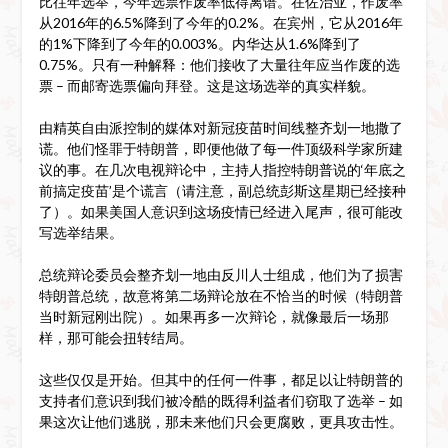
比往年选举，今年选票作废率低得离谱。在佐治亚，作废率
从2016年的6.5%降到了今年的0.2%。在宾州，它从2016年
的1%下降到了今年的0.003%。内华达从1.6%降到了
0.75%。只有一种解释：他们接收了大量往年应当作废的选
票 – 而邮寄选票偏向拜登。这是这场选举的真实样貌。
由精英自由派控制的媒体对新冠疫苗时间线整齐划一地撒了
谎。他们怪罪于特朗普，即便他做了每一件顶级科学家所建
议的事。在几次电视辩论中，主持人指控特朗普说的‘年底之
前搞定疫苗’是个谎言（请注意，副总统彭斯这星期已经接种
了）。如果美国人意识到这场疫情已经进入尾声，很可能改
写选举结果。
总统辩论委员会整齐划一地由反川人士组成，他们为了损害
特朗普总统，故意将第二场辩论放在不恰当的时候（特朗普
当时新冠刚出院）。如果再多一次辩论，就像最后一场那
样，那可能会扭转结局。
这些仅仅是开始。但其中的任何一件事，都足以让特朗普的
支持者们意识到我们被冷酷的既得利益者们窃取了选举 – 如
果这次让他们逃脱，那未来他们只会更腐败，更具攻击性。