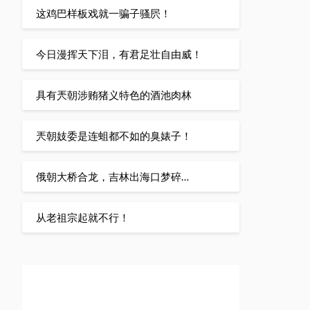
这鸡巴样板戏就一骗子骚屄！
今日漫挥天下泪，有君足壮自由威！
具有兲朝涉贿猪义特色的酒池肉林
兲朝妓委是连蛆都不如的臭婊子！
俄朝大桥合龙，吉林出海口梦碎…
从老祖宗起就不行！