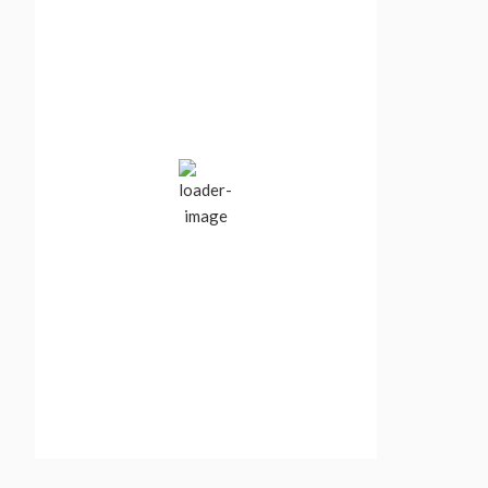
Vancouver, BC,
Canada
8:25 pm,
Aug 7, 2026
23
°C
Clear Sky
Wind Gust:
3 mph
Clouds:
9%
Visibility:
10 km
Sunrise:
5:52 am
Sunset:
8:43 pm
69 %
1016 mb
1 mph
Weather from OpenWeatherMap