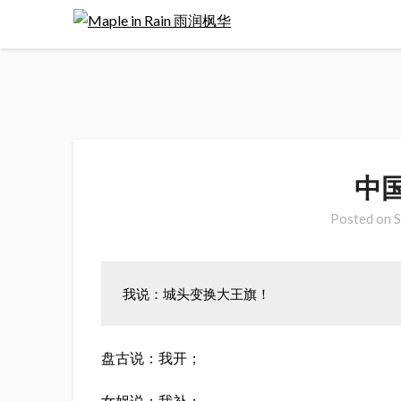
Skip
to
content
中
Posted on
S
我说：城头变换大王旗！
盘古说：我开；
女娲说：我补；