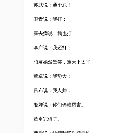
苏武说：通个屁！
卫青说：我打；
霍去病说：我也打；
李广说：我还打；
昭君嫣然晕笑，遂天下太平。
董卓说：我势大；
吕布说：我人帅；
貂婵说：你们俩谁厉害。
董卓完蛋了。
曹操说：快帮我脱鞋迎老许；