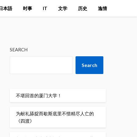
日本語
时事
IT
文学
历史
逸情
SEARCH
Search
不堪回首的厦门大学！
为献礼舔腚而歇斯底里不惜精尽人亡的
《四渡》