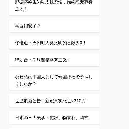
彭德怀终生为毛太祖卖命，最终死无葬身
之地！
莫言招安了？
张维迎：天朝对人类文明的贡献为0！
特朗普：你只能是拿来主义！
なぜ私は中国人として靖国神社で参拝し
ましたか？
世卫最新公告：新冠真实死亡2210万
日本の三大美学：侘寂、物哀れ、幽玄