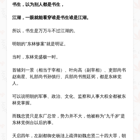
书生，以为别人都是书生，
江湖，一眼就能看穿谁是书生谁是江湖。
所以，书生是万万斗不过江湖的。
明朝的“东林惨案”就是明证。
当时，东林党盛极一时。
首辅刘一景（相当于宰相）、叶向高（副宰相）、吏部尚书
赵南星、礼部尚书孙慎行、兵部尚书熊廷弼，都是东林党
人。
可以说明朝的军事、政治、文化、监察和人事大权全都被东
林党掌握。
而魏忠贤只是东厂总管，势力并不大，他被称为“九千岁”是
东林党倒台以后的事。
天启四年，左副都御史杨涟上疏弹劾魏忠贤二十四大罪，朝