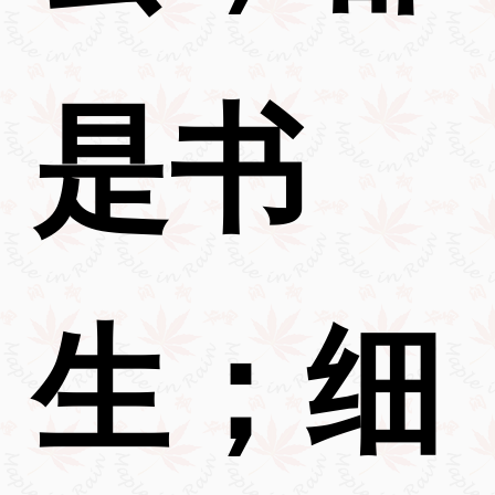
是书
生；细