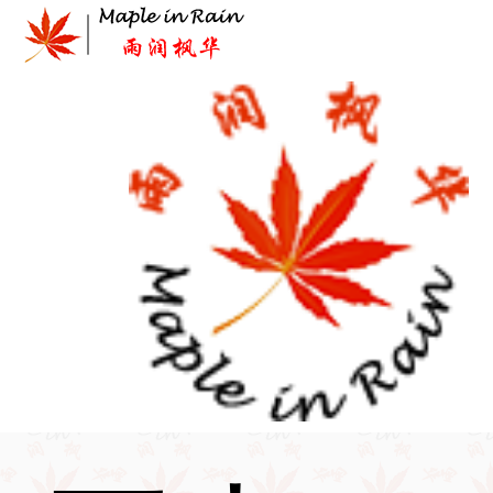
Skip
to
content
首页
>