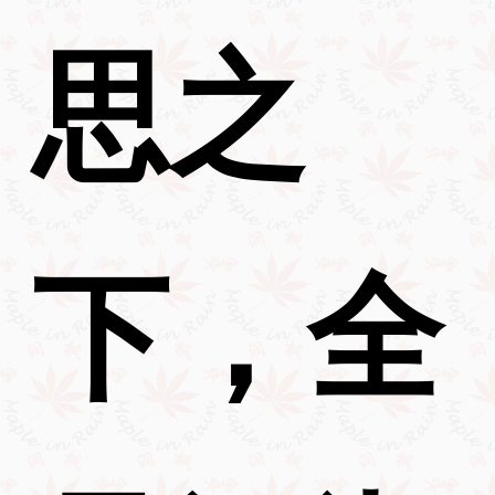
思之
下，全