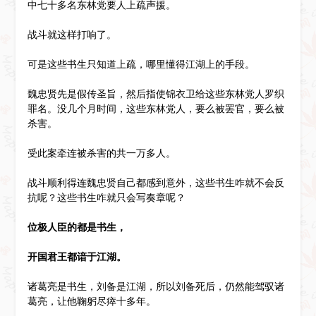
中七十多名东林党要人上疏声援。
战斗就这样打响了。
可是这些书生只知道上疏，哪里懂得江湖上的手段。
魏忠贤先是假传圣旨，然后指使锦衣卫给这些东林党人罗织
罪名。没几个月时间，这些东林党人，要么被罢官，要么被
杀害。
受此案牵连被杀害的共一万多人。
战斗顺利得连魏忠贤自己都感到意外，这些书生咋就不会反
抗呢？这些书生咋就只会写奏章呢？
位极人臣的都是书生，
开国君王都谙于江湖。
诸葛亮是书生，刘备是江湖，所以刘备死后，仍然能驾驭诸
葛亮，让他鞠躬尽瘁十多年。